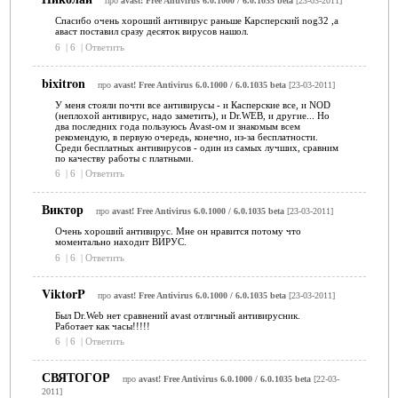
про
avast! Free Antivirus 6.0.1000 / 6.0.1035 beta
[23-03-2011]
Спасибо очень хороший антивирус раньше Карсперский nog32 ,а
аваст поставил сразу десяток вирусов нашол.
6
|
6
|
Ответить
bixitron
про
avast! Free Antivirus 6.0.1000 / 6.0.1035 beta
[23-03-2011]
У меня стояли почти все антивирусы - и Касперские все, и NOD
(неплохой антивирус, надо заметить), и Dr.WEB, и другие... Но
два последних года пользуюсь Avast-ом и знакомым всем
рекомендую, в первую очередь, конечно, из-за бесплатности.
Среди бесплатных антивирусов - один из самых лучших, сравним
по качеству работы с платными.
6
|
6
|
Ответить
Виктор
про
avast! Free Antivirus 6.0.1000 / 6.0.1035 beta
[23-03-2011]
Очень хороший антивирус. Мне он нравится потому что
моментально находит ВИРУС.
6
|
6
|
Ответить
ViktorP
про
avast! Free Antivirus 6.0.1000 / 6.0.1035 beta
[23-03-2011]
Был Dr.Web нет сравнений avast отличный антивирусник.
Работает как часы!!!!!
6
|
6
|
Ответить
СВЯТОГОР
про
avast! Free Antivirus 6.0.1000 / 6.0.1035 beta
[22-03-
2011]