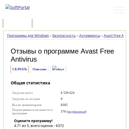
Программы
Статьи
Программы для Windows
»
Безопасность
»
Антивирусы
»
Avast Free Anti
Отзывы о программе
Avast Free
Antivirus
СКАЧАТЬ
Описание
Общая статистика
Загрузок всего
6 539 624
Загрузок за сегодня
9
Кол-во комментариев
6305
Подписавшихся на новости о
376 (
подписаться
)
программе
Оцените программу!
4.71
из 5, всего оценок -
6372