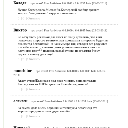
Балодя
про
avast! Free Antivirus 6.0.1000 / 6.0.1035 beta
[23-03-2011]
Лучше Касрерского,Microsofta.Касперский вообще грешит
тем,что "выдумывает" вирусы и опасности.
6
|
6
|
Ответить
Виктор
про
avast! Free Antivirus 6.0.1000 / 6.0.1035 beta
[23-03-2011]
не хочу быть рекламой для аваст но хочу добавить ,что я им
пользуюсь и просто великолепная программа интересно будет ли
она всегда бесплатной ! в нашем мире как, сегодня все радуются
и все бесплатно , а потом резко условия появляются что или
плати или иди*** надеюсь разработчики программы будут
держать шишку до конца!
6
|
6
|
Ответить
munchitor
про
avast! Free Antivirus 6.0.1000 / 6.0.1035 beta
[23-03-
2011]
Аваст-супер!Если раз в пол-года чистить дополнительно
Касперским то 100% гарантии.Спасибо огромное!
6
|
6
|
Ответить
алексеи
про
avast! Free Antivirus 6.0.1000 / 6.0.1035 beta
[23-03-2011]
на самом деле очень хороший антивирус,а песочнеца это
хорошо придумали.молодцы спасибо
6
|
6
|
Ответить
Николай