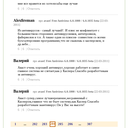
мне все нравится но хотелосьбы еще лучше
6
|
6
|
Ответить
Alexfireman
про
avast! Free Antivirus 6.0.1000 / 6.0.1035 beta
[22-03-
2011]
Из антивирусов - самый лучший!. И плюс не конфликтует с
большинством сторонних антивирусников, антитроянов,
файерволов и т.п. А также один из плюсов- совместим со всеми
бухгалтерсикми программами,что не скажешь о касперском, и
др.вебе...
6
|
6
|
Ответить
Валерий
про
avast! Free Antivirus 6.0.1000 / 6.0.1035 beta
[22-03-2011]
Аваст очень хороший антивирус,хорошо работает и самое
главное система не слетает,как у Каспера.Спасибо разработчикам
за антивирус.
6
|
6
|
Ответить
Валерий
про
avast! Free Antivirus 6.0.1000 / 6.0.1035 beta
[22-03-2011]
Аваст супер,самое лучшеерешение,несравнимый с
Каспером,главное что не бъет систему,как Каспер.Спасибо
разработчикам заантивирус.Он у Вас на высоте!
6
|
6
|
Ответить
204
1
...
202
203
205
206
...
307