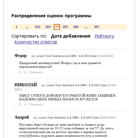
Распределение оценок программы
204
1
...
202
203
205
206
...
307
Сортировать по:
Дате добавления
Рейтингу
Количеству ответов
Федор
про
avast! Free Antivirus 6.0.1000 / 6.0.1035 beta
[23-03-2011]
Прекрасный антивирусник! Вопрос где в нем хранятся
определения вирусов?
6
|
6
|
Ответить
НИКОЛАЙ
про
avast! Free Antivirus 6.0.1000 / 6.0.1035 beta
[23-03-
2011]
АВАСТ СУПЕР.Я ДОВОЛЕН ЕГО РАБОТОЙ.КОМП ЗАЩИЩЁН
НАДЁЖНО.ЦЕНА ПРАВДА МАЛОСТЬ КУСАЕТСЯ.
6
|
6
|
Ответить
Андрей
про
avast! Free Antivirus 6.0.1000 / 6.0.1035 beta
[23-03-2011]
Поставил Аваст больше не знаю проблем со всякого рода
вирусятиной иногда по 10-15 атак отбивает за час!!!! До этого
стоял касперский,так он молчал скромно и нервно курил в
углу))))боюсь подумать какие возможности есть в платной