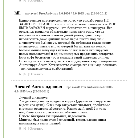
6
|
6
|
Ответить
hill
про
avast! Free Antivirus 6.0.1000 / 6.0.1035 beta
[23-03-2011]
Единственным подтверждением того, что разработчики НЕ
ЗАИНТЕРЕСОВАННЫ в том чтоб компьютер пользователя МОГ
БЫТЬ ЗАРАЖЕН вирусом - это бесплатность антивируса. Все
остальные варианты обязательно приводят к тому, что за
получения все новых и новых долей рынка, денег, надо
использовать даже криминальные меры: писать под свой
антивирус особый вирус, который бы отбивался только своим
антивирусом, писать вирус который бы заразил как можно
больше компов вынуждая начать пользоваться антивирусом
новых пользователей и одним из первых предложить лекарство.
Если софт бесплатен - то и смысла в такой деятельности нет.
Поэтому можно смело доверять и поддерживать производителей
Анитивирус Аваст. Хотя качество сканера все еще надо повышать
- не повышая ложных срабатываний.
6
|
6
|
Ответить
Алексей Александрович
про
avast! Free Antivirus 6.0.1000 /
6.0.1035 beta
[23-03-2011]
Лучший антивирус.
2 года назад спас от вредного вируса (другие антивирусы не
видели его даже). С тех пор как установил аваст, проблемы с
вирусами решились абсолютно. Касперский, nod32 и тому
подобное хуже справляются с обязанностями.
Плюсы: быстрота сканирования, надежность.
Минусы: был полностью бесплатный, теперь расширенная
комплектация стала платной.
6
|
6
|
Ответить