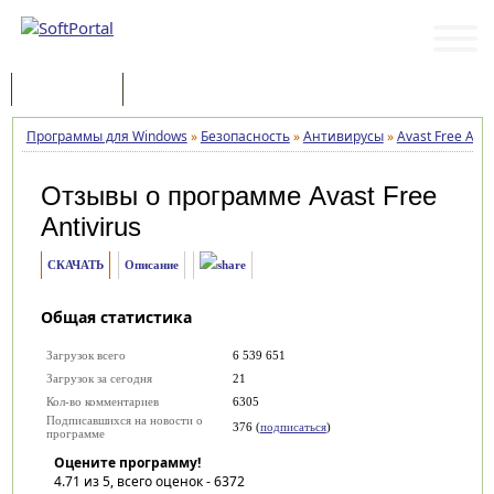
Программы
Статьи
Программы для Windows
»
Безопасность
»
Антивирусы
»
Avast Free Anti
Отзывы о программе
Avast Free
Antivirus
СКАЧАТЬ
Описание
Общая статистика
Загрузок всего
6 539 651
Загрузок за сегодня
21
Кол-во комментариев
6305
Подписавшихся на новости о
376 (
подписаться
)
программе
Оцените программу!
4.71
из 5, всего оценок -
6372