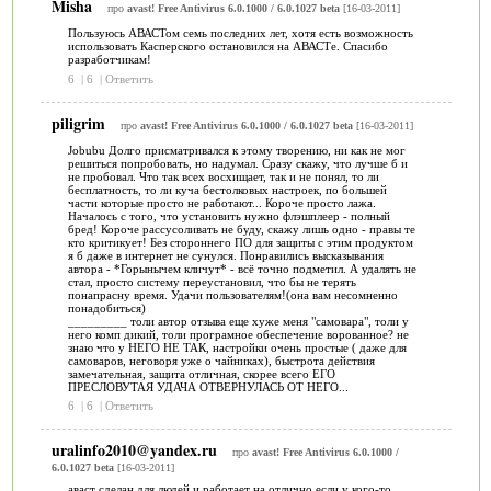
Misha
про
avast! Free Antivirus 6.0.1000 / 6.0.1027 beta
[16-03-2011]
Пользуюсь АВАСТом семь последних лет, хотя есть возможность
использовать Касперского остановился на АВАСТе. Спасибо
разработчикам!
6
|
6
|
Ответить
piligrim
про
avast! Free Antivirus 6.0.1000 / 6.0.1027 beta
[16-03-2011]
Jobubu Долго присматривался к этому творению, ни как не мог
решиться попробовать, но надумал. Сразу скажу, что лучше б и
не пробовал. Что так всех восхищает, так и не понял, то ли
бесплатность, то ли куча бестолковых настроек, по большей
части которые просто не работают... Короче просто лажа.
Началось с того, что установить нужно флэшплеер - полный
бред! Короче рассусоливать не буду, скажу лишь одно - правы те
кто критикует! Без стороннего ПО для защиты с этим продуктом
я б даже в интернет не сунулся. Понравились высказывания
автора - *Горынычем кличут* - всё точно подметил. А удалять не
стал, просто систему переустановил, что бы не терять
понапрасну время. Удачи пользователям!(она вам несомненно
понадобиться)
_________ толи автор отзыва еще хуже меня "самовара", толи у
него комп дикий, толи програмное обеспечение ворованное? не
знаю что у НЕГО НЕ ТАК, настройки очень простые ( даже для
самоваров, неговоря уже о чайниках), быстрота действия
замечательная, защита отличная, скорее всего ЕГО
ПРЕСЛОВУТАЯ УДАЧА ОТВЕРНУЛАСЬ ОТ НЕГО...
6
|
6
|
Ответить
uralinfo2010@yandex.ru
про
avast! Free Antivirus 6.0.1000 /
6.0.1027 beta
[16-03-2011]
аваст сделан для людей и работает на отлично.если у кого-то