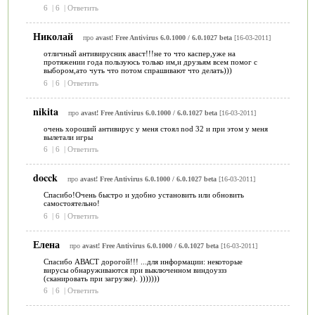
6
|
6
|
Ответить
Николай
про
avast! Free Antivirus 6.0.1000 / 6.0.1027 beta
[16-03-2011]
отличный антивирусник аваст!!!не то что каспер,уже на
протяжении года пользуюсь только им,и друзьям всем помог с
выбором,ато чуть что потом спрашивают что делать)))
6
|
6
|
Ответить
nikita
про
avast! Free Antivirus 6.0.1000 / 6.0.1027 beta
[16-03-2011]
очень хороший антивирус у меня стоял nod 32 и при этом у меня
вылетали игры
6
|
6
|
Ответить
docck
про
avast! Free Antivirus 6.0.1000 / 6.0.1027 beta
[16-03-2011]
Спасибо!Очень быстро и удобно установить или обновить
самостоятельно!
6
|
6
|
Ответить
Елена
про
avast! Free Antivirus 6.0.1000 / 6.0.1027 beta
[16-03-2011]
Спасибо АВАСТ дорогой!!! ...для информации: некоторые
вирусы обнаруживаются при выключенном виндоуззз
(сканировать при загрузке). )))))))
6
|
6
|
Ответить