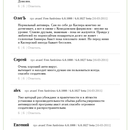
Доволен.
6
|
6
|
Ответить
ОлегЪ
про
avast! Free Antivirus 6.0.1000 / 6.0.1027 beta
[16-03-2011]
Нормальный антивирь. Сам по себе до Каспера конечно не
дотягивает, а вот в связке с Комодовским фаерволом - вполне на
уровне. Ставлю друзьям, знакомым - пока не жалуются. Правда у
любителей по порносайтам пошариться долго не живет -
голопопые баннеры Аваст пока плоховато ловит. Но перед ними
и Касперский иногда бывает бессилен.
6
|
6
|
Ответить
Сергей
про
avast! Free Antivirus 6.0.1000 / 6.0.1027 beta
[16-03-2011]
Очень хороший анти-вирус.
вычещает и находит много,думаю им пользоваться всегда.
спасибо создателям.
6
|
6
|
Ответить
alex
про
avast! Free Antivirus 6.0.1000 / 6.0.1027 beta
[16-03-2011]
Уже каторый раз убеждаюс в практичности и в лёгкости
установки в производительности обьёма работы,уверенности
антивирусной програмы аваст avast.спасибо огромное
создателям и распространительям.
6
|
6
|
Ответить
Евгений
про
avast! Free Antivirus 6.0.1000 / 6.0.1027 beta
[16-03-2011]