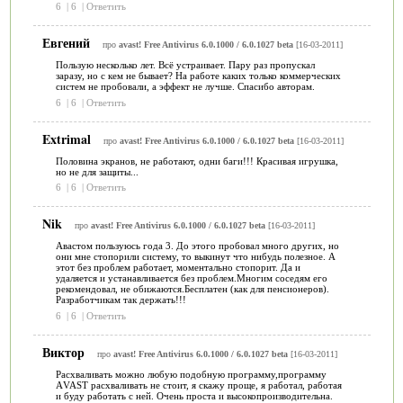
6
|
6
|
Ответить
Евгений
про
avast! Free Antivirus 6.0.1000 / 6.0.1027 beta
[16-03-2011]
Пользую несколько лет. Всё устраивает. Пару раз пропускал
заразу, но с кем не бывает? На работе каких только коммерческих
систем не пробовали, а эффект не лучше. Спасибо авторам.
6
|
6
|
Ответить
Extrimal
про
avast! Free Antivirus 6.0.1000 / 6.0.1027 beta
[16-03-2011]
Половина экранов, не работают, одни баги!!! Красивая игрушка,
но не для защиты...
6
|
6
|
Ответить
Nik
про
avast! Free Antivirus 6.0.1000 / 6.0.1027 beta
[16-03-2011]
Авастом пользуюсь года 3. До этого пробовал много других, но
они мне стопорили систему, то выкинут что нибудь полезное. А
этот без проблем работает, моментально стопорит. Да и
удаляется и устанавливается без проблем.Многим соседям его
рекомендовал, не обижаются.Бесплатен (как для пенсионеров).
Разработчикам так держать!!!
6
|
6
|
Ответить
Виктор
про
avast! Free Antivirus 6.0.1000 / 6.0.1027 beta
[16-03-2011]
Расхваливать можно любую подобную программу,программу
АVAST расхваливать не стоит, я скажу проще, я работал, работая
и буду работать с ней. Очень проста и высокопроизводительна.