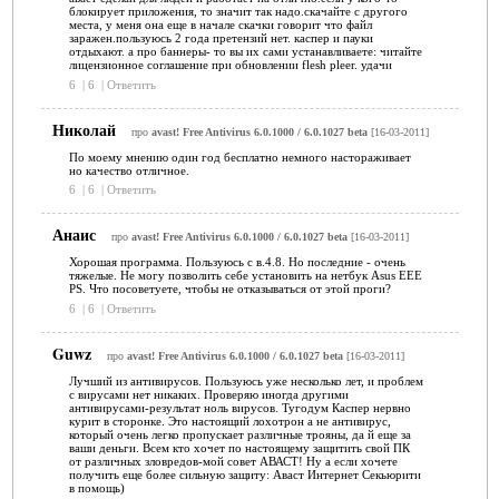
блокирует приложения, то значит так надо.скачайте с другого
места, у меня она еще в начале скачки говорит что файл
заражен.пользуюсь 2 года претензий нет. каспер и пауки
отдыхают. а про баннеры- то вы их сами устанавливаете: читайте
лицензионное соглашение при обновлении flesh pleer. удачи
6
|
6
|
Ответить
Николай
про
avast! Free Antivirus 6.0.1000 / 6.0.1027 beta
[16-03-2011]
По моему мнению один год бесплатно немного настораживает
но качество отличное.
6
|
6
|
Ответить
Анаис
про
avast! Free Antivirus 6.0.1000 / 6.0.1027 beta
[16-03-2011]
Хорошая программа. Пользуюсь с в.4.8. Но последние - очень
тяжелые. Не могу позволить себе установить на нетбук Asus EEE
PS. Что посоветуете, чтобы не отказываться от этой проги?
6
|
6
|
Ответить
Guwz
про
avast! Free Antivirus 6.0.1000 / 6.0.1027 beta
[16-03-2011]
Лучший из антивирусов. Пользуюсь уже несколько лет, и проблем
с вирусами нет никаких. Проверяю иногда другими
антивирусами-результат ноль вирусов. Тугодум Каспер нервно
курит в сторонке. Это настоящий лохотрон а не антивирус,
который очень легко пропускает различные трояны, да й еще за
ваши деньги. Всем кто хочет по настоящему защитить свой ПК
от различных зловредов-мой совет АВАСТ! Ну а если хочете
получить еще более сильную защиту: Аваст Интернет Секьюрити
в помощь)