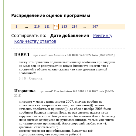
Распределение оценок программы
212
1
...
210
211
213
214
...
307
Сортировать по:
Дате добавления
Рейтингу
Количеству ответов
ПАВЕЛ
про
avast! Free Antivirus 6.0.1000 / 6.0.1027 beta
[16-03-2011]
скажу что прилично подвешивает машину особенно при загрузке
но молодец не рпопускает ни какую фигню что из сети что с
носителей в обшем можно сказать что я им доволен а ценой
особенно!!!
6
|
6
|
Ответить
Игорюшка
про
avast! Free Antivirus 6.0.1000 / 6.0.1027 beta
[16-03-
2011]
интернет у меня с конца апреля 2007. сначала вообще не
пользовался антивирями и не знал, что это такое))). потом
начались проблемы и пришлось)). до сбоя в ноябре 2008 были
пробники Каспера и кряки Нода. не раз система падала из-за
вирусов. после этого сбоя установил бесплатный Аваст. больше у
меня система от вирусов не рушилась никогда. только уже чисто
по техническим причинам)). Аваст хороший, люблю его =).
красивый. спаситель мой :)
систему тормозит при обновлении. бывает так всё
подтормаживает, что соединение рвётся))