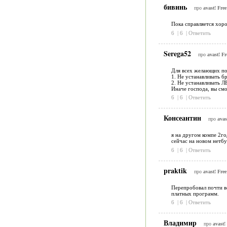
бивинь
про
avast! Free
Пока справляется хоро
6
|
6
|
Ответить
Serega52
про
avast! Fr
Для всех желающих по
1. Не устанавливать б
2. Не устанавливать 
Иначе господа, вы смо
6
|
6
|
Ответить
Консеантин
про
avas
я на другом компе 2год
сейчас на новом нетбу
6
|
6
|
Ответить
praktik
про
avast! Free
Перепробовал почти вс
платных программ.
6
|
6
|
Ответить
Владимир
про
avast!