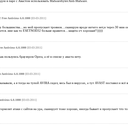
дую в паре с Авастом использовать Malwarebytes'Anti-Malware.
! Free Antivirus 6.0.1000
[03-03-2011]
у большинства....но мой пропускает троянов....сканирую вроде ничего нет,и через 30 мин он
ется..мне как то ESETNOD32 больше нравится....защита оч хорошая!!)))))
ree Antivirus 6.0.1000
[03-03-2011]
ак пользуюсь браузером Opera, а её в списке у аваста нету.
e Antivirus 6.0.1000
[03-03-2011]
казывали, а я тогда на тупой AVIRA сидел, весь был в вирусах, а тут AVAST поставил и вс
ntivirus 6.0.1000
[03-03-2011]
тормозит атаки с сайтов на ура, сканирует тоже хорошо, иногда бывает и пропускает что т