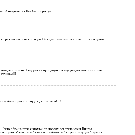
латой ненравются.Как бы попроще?
на разных машинах. теперь 1.5 года с авастом. все замечательно кроме
спользую год и не 1 вируса не пропущено, а ещё радует женский голос
ботчикам!!!
ет, блокирует как вирусы, прикольно!!!!
о! Часто обращаются знакомые по поводу переустановки Винды-
т по порносайтам, но с Авастом проблемы с банерами и другой дрянью