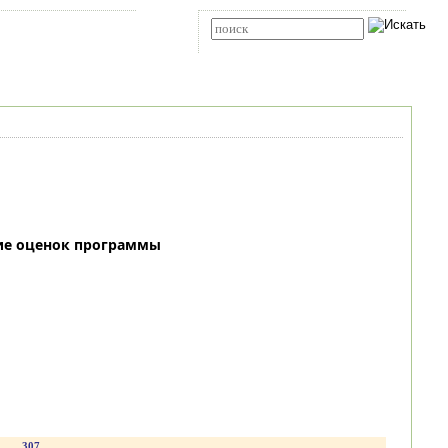
Карта сайта
RSS
Расширенный поиск
ие оценок программы
.
307