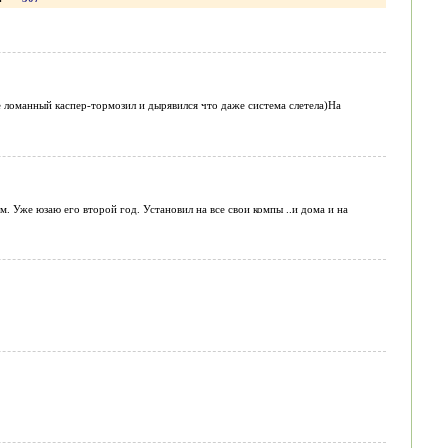
 ломанный каспер-тормозил и дырявился что даже система слетела)На
. Уже юзаю его второй год. Установил на все свои компы ..и дома и на