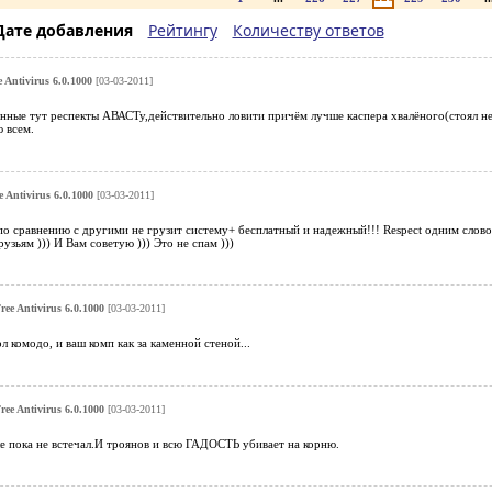
Дате добавления
Рейтингу
Количеству ответов
e Antivirus 6.0.1000
[03-03-2011]
ные тут респекты АВАСТу,действительно ловити причём лучше каспера хвалёного(стоял не
 всем.
e Antivirus 6.0.1000
[03-03-2011]
 по сравнению с другими не грузит систему+ бесплатный и надежный!!! Respect одним словом
узьям ))) И Вам советую ))) Это не спам )))
Free Antivirus 6.0.1000
[03-03-2011]
л комодо, и ваш комп как за каменной стеной...
Free Antivirus 6.0.1000
[03-03-2011]
е пока не встечал.И троянов и всю ГАДОСТЬ убивает на корню.