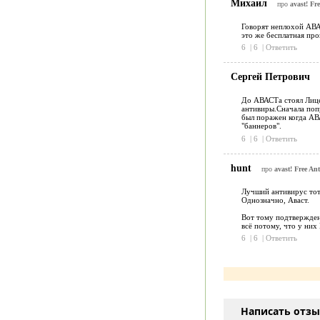
Михаил
про
avast! Fr
Говорят неплохой АВАС
это же бесплатная пр
6
|
6
|
Ответить
Сергей Петрович
До АВАСТа стоял Лице
антивиры.Сначала поп
был поражен когда АВ
"баннеров".
6
|
6
|
Ответить
hunt
про
avast! Free Ant
Лучший антивирус тот,
Однозначно, Аваст.
Вот тому подтверждени
всё потому, что у ни
6
|
6
|
Ответить
Написать отз