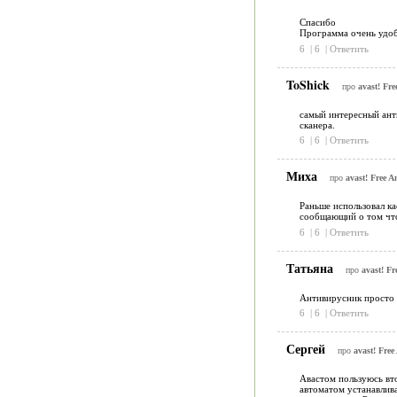
Спасибо
Программа очень удоб
6
|
6
|
Ответить
ToShick
про
avast! Fre
самый интересный анти
сканера.
6
|
6
|
Ответить
Миха
про
avast! Free A
Раньше использовал ка
сообщающий о том что
6
|
6
|
Ответить
Татьяна
про
avast! Fr
Антивирусник просто к
6
|
6
|
Ответить
Сергей
про
avast! Free
Авастом пользуюсь вт
автоматом устанавлив