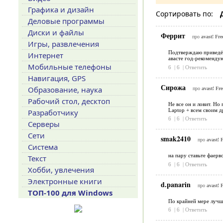
Графика и дизайн
Сортировать по:
Деловые программы
Диски и файлы
Феррит
про
avast! Fre
Игры, развлечения
Подтверждаю приведён
Интернет
авасте год-рекомендую
Мобильные телефоны
6
|
6
|
Ответить
Навигация, GPS
Сирожа
Образование, наука
про
avast! Fre
Рабочий стол, десктоп
Не все он и ловит. Но
Laptop + всем своим др
Разработчику
6
|
6
|
Ответить
Серверы
Сети
smak2410
про
avast! 
Система
на пару ставьте фаерво
Текст
6
|
6
|
Ответить
Хобби, увлечения
Электронные книги
d.panarin
про
avast! 
ТОП-100 для Windows
По крайней мере лучш
6
|
6
|
Ответить