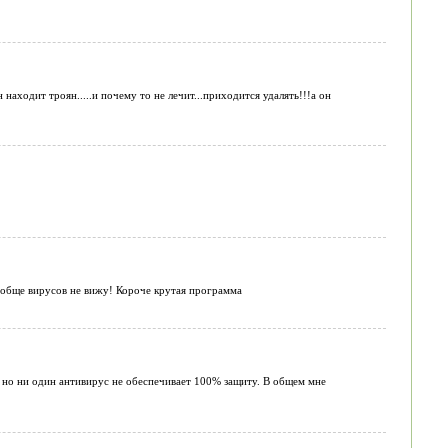
 находит троян.....и почему то не лечит...приходится удалять!!!а он
ё вобще вирусов не вижу! Короче крутая программа
о но ни один антивирус не обеспечивает 100% защиту. В общем мне