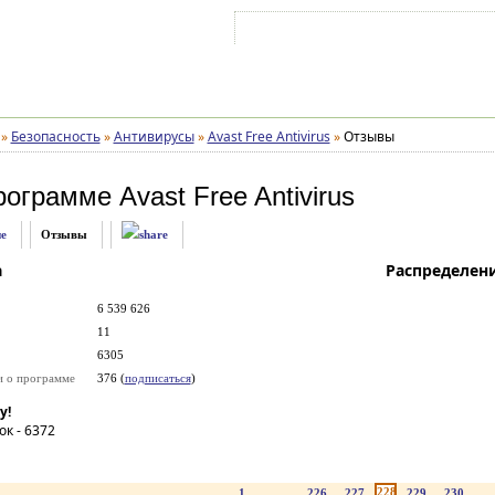
Войти на аккаунт
Зарегистрироваться
»
Безопасность
»
Антивирусы
»
Avast Free Antivirus
»
Отзывы
рограмме
Avast Free Antivirus
е
Отзывы
а
Распределен
6 539 626
11
6305
и о программе
376 (
подписаться
)
у!
ок -
6372
228
1
...
226
227
229
230
..