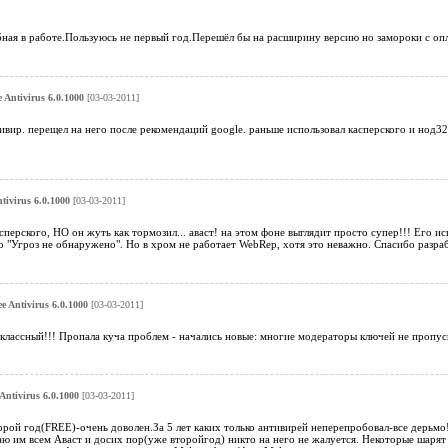
ная в работе.Пользуюсь не первый год.Перешёл бы на расширину версию но замороки с оп
e Antivirus 6.0.1000
[03-03-2011]
вир. перещел на него после рекомендаций google. раньше использовал касперского и нод32 
ntivirus 6.0.1000
[03-03-2011]
сперского, НО он жуть как тормозил... аваст! на этом фоне выглядит просто супер!!! Его и
 "Угроз не обнаружено". Но в хром не работает WebRep, хотя это неважно. Спасибо разра
ee Antivirus 6.0.1000
[03-03-2011]
лассный!!! Пропала куча проблем - начались новые: многие модераторы ключей не пропуска
 Antivirus 6.0.1000
[03-03-2011]
орой год(FREE)-очень доволен.За 5 лет каких только антивирей неперепробовал-все дерьм
аю им всем Аваст и досих пор(уже второйгод) никто на него не жалуется. Некоторые шаря