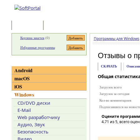
Программы
Статьи
Корзина закачек
(
0
)
Программы для Windows
Избранные программы
Отзывы о п
Категории
СКАЧАТЬ
Описани
Android
Общая статистик
macOS
iOS
Загрузок всего
Windows
Загрузок за сегодня
Кол-во комментариев
CD/DVD диски
Подписавшихся на новост
E-Mail
Оцените программ
Web разработчику
4.71
из 5, всего оцен
Аудио, Звук
Безопасность
Видео