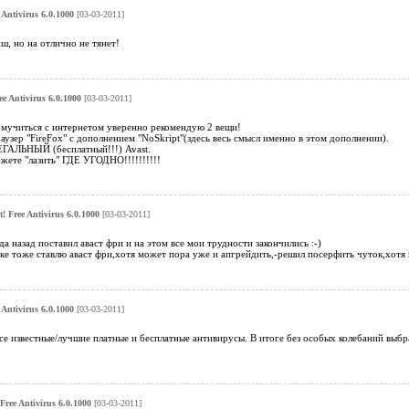
 Antivirus 6.0.1000
[03-03-2011]
ш, но на отлично не тянет!
ee Antivirus 6.0.1000
[03-03-2011]
мучиться с интернетом уверенно рекомендую 2 вещи!
раузер "FireFox" с дополнением "NoSkript"(здесь весь смысл именно в этом дополнении).
ЛЕГАЛЬНЫЙ (бесплатный!!!) Avast.
жете "лазить" ГДЕ УГОДНО!!!!!!!!!!
t! Free Antivirus 6.0.1000
[03-03-2011]
а назад поставил аваст фри и на этом все мои трудности закончились :-)
ке тоже ставлю аваст фри,хотя может пора уже и апгрейдить,-решил посерфить чуток,хотя 
 Antivirus 6.0.1000
[03-03-2011]
е известные/лучшие платные и бесплатные антивирусы. В итоге без особых колебаний выбра
 Free Antivirus 6.0.1000
[03-03-2011]