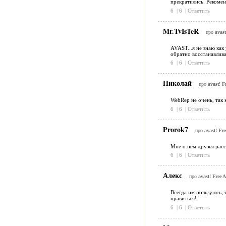
прекратились. Рекомен
6
|
6
|
Ответить
Mr.TvIsTeR
про
avast
AVAST...я не знаю как 
обратно восстанавлива
6
|
6
|
Ответить
Николай
про
avast! F
WebRep не очень, так к
6
|
6
|
Ответить
Prorok7
про
avast! Fre
Мне о нём друзья расс
6
|
6
|
Ответить
Алекс
про
avast! Free A
Всегда им пользуюсь, 
нравиться!
6
|
6
|
Ответить