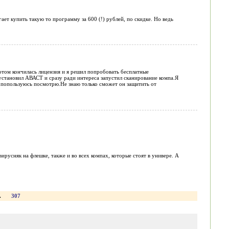
ает купить такую то программу за 600 (!) рублей, по скидке. Но ведь
том кончилась лицензия и я решил попробовать бесплатные
становил АВАСТ и сразу ради интереса запустил сканирование компа.Я
 попользуюсь посмотрю.Не знаю только сможет он защитить от
ирусняк на флешке, также и во всех компах, которые стоят в универе. А
.
307