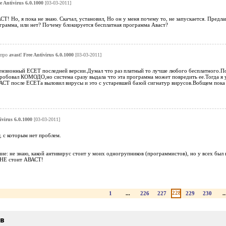
ee Antivirus 6.0.1000
[03-03-2011]
Т! Но, я пока не знаю. Скачал, установил, Но он у меня почему то, не запускается. Предлаг
ограмма, или нет? Почему блокируется бесплатная программа Аваст?
про
avast! Free Antivirus 6.0.1000
[03-03-2011]
нзионный ЕСЕТ последней версии.Думал что раз платный то лучше любого бесплатного.По
робовал КОМОДО,но система сразу выдала что эта программа может повредить ее.Тогда я у
АСТ после ЕСЕТа выловил вирусы и это с устаревшей базой сигнатур вирусов.Вобщем пока
ivirus 6.0.1000
[03-03-2011]
 с которым нет проблем.
е: не знаю, какой антивирус стоит у моих одногрупников (программистов), но у всех был в
х НЕ стоит АВАСТ!
228
1
...
226
227
229
230
..
ыв