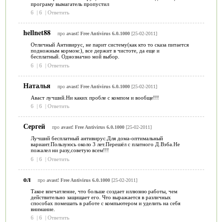
програму вымагатель пропустил
6
|
6
|
Ответить
hellnet88
про
avast! Free Antivirus 6.0.1000
[25-02-2011]
Отличный Антивирус, не парит систему(как кто то сказа питается
подножным кормом:), все держит в чистоте, да еще и
бесплатный. Однозначно мой выбор.
6
|
6
|
Ответить
Наталья
про
avast! Free Antivirus 6.0.1000
[25-02-2011]
Аваст лучший.Ни каких пробле с компом и вообще!!!
6
|
6
|
Ответить
Сергей
про
avast! Free Antivirus 6.0.1000
[25-02-2011]
Лучший бесплатный антивирус.Для дома-оптимальный
вариант.Пользуюсь около 3 лет.Перешёл с платного Д.Вэба.Не
пожалел ни разу,советую всем!!!
6
|
6
|
Ответить
ол
про
avast! Free Antivirus 6.0.1000
[25-02-2011]
Такое впечатление, что больше создает иллюзию работы, чем
действительно защищает его. Что выражается в различных
способах помешать в работе с компьютером и уделить на себя
внимание.
6
|
6
|
Ответить