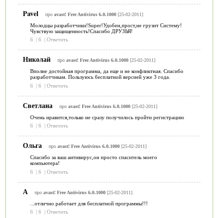
Pavel
про
avast! Free Antivirus 6.0.1000
[25-02-2011]
Молодцы разработчики!Super!Удобен,прост,не грузит Систему!
Чувствую защищенность!Спасибо ДРУЗЬЯ!
6
|
6
|
Ответить
Николай
про
avast! Free Antivirus 6.0.1000
[25-02-2011]
Вполне достойная программа, да еще и не конфликтная. Спасибо
разработчикам. Пользуюсь бесплатной версией уже 3 года.
6
|
6
|
Ответить
Светлана
про
avast! Free Antivirus 6.0.1000
[25-02-2011]
Очень нравится,только не сразу получилось пройти регистрацию
6
|
6
|
Ответить
Ольга
про
avast! Free Antivirus 6.0.1000
[25-02-2011]
Спасибо за ваш антивирус,он просто спаситель моего
компьютера!
6
|
6
|
Ответить
А
про
avast! Free Antivirus 6.0.1000
[25-02-2011]
...отлично работает для бесплатной программы!!!
6
|
6
|
Ответить