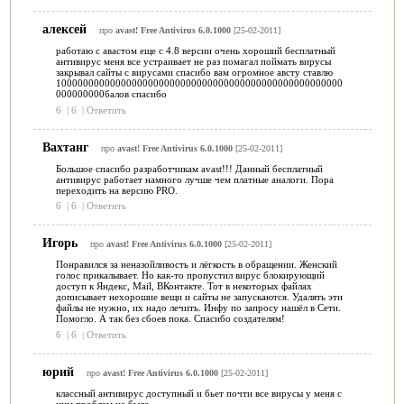
алексей
про
avast! Free Antivirus 6.0.1000
[25-02-2011]
работаю с авастом еще с 4.8 версии очень хороший бесплатный
антивирус меня все устраивает не раз помагал поймать вирусы
закрывал сайты с вирусами спасибо вам огромное австу ставлю
10000000000000000000000000000000000000000000000000000
000000000балов спасибо
6
|
6
|
Ответить
Вахтанг
про
avast! Free Antivirus 6.0.1000
[25-02-2011]
Большое спасибо разработчикам avast!!! Данный бесплатный
антивирус работает намного лучше чем платные аналоги. Пора
переходить на версию PRO.
6
|
6
|
Ответить
Игорь
про
avast! Free Antivirus 6.0.1000
[25-02-2011]
Понравился за неназойливость и лёгкость в обращении. Женский
голос прикалывает. Но как-то пропустил вирус блокирующий
доступ к Яндекс, Mail, ВКонтакте. Тот в некоторых файлах
дописывает нехорошие вещи и сайты не запускаются. Удалять эти
файлы не нужно, их надо лечить. Инфу по запросу нашёл в Сети.
Помогло. А так без сбоев пока. Спасибо создателям!
6
|
6
|
Ответить
юрий
про
avast! Free Antivirus 6.0.1000
[25-02-2011]
классный антивирус доступный и бьет почти все вирусы у меня с
ним проблем не было