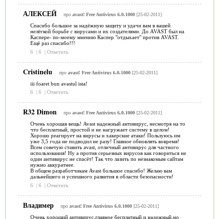
АЛЕКСЕЙ
про
avast! Free Antivirus 6.0.1000
[25-02-2011]
Спасибо большое за надёжную защиту и удачи вам в вашей
нелёгкой борьбе с вирусами и их создателями. До AVAST был на
Каспере- по-моему мнению Каспер "отдыхает" против AVAST.
Ещё раз спасибо!!!
6
|
6
|
Ответить
Cristinelu
про
avast! Free Antivirus 6.0.1000
[25-02-2011]
iii foaret bun avastul ista!
6
|
6
|
Ответить
R32 Dimon
про
avast! Free Antivirus 6.0.1000
[25-02-2011]
Очень хорошая вещь! Avast надежный антивирус, несмотря на то
что бесплатный, простой и не нагружает систему в целом!
Хорошо реагирует на вирусы и хакерские атаки! Пользуюсь им
уже 3,5 года не подводил не разу! Главное обновлять вовремя!
Всем советую ставить avаst, отличный антивирус для частного
использования! Ну а против серьезных вирусов как говориться не
один антивирус не спасёт! Так что лазить по незнакомым сайтам
нужно аккуратнее.
В общем разработчикам Avast большое спасибо! Желаю вам
дальнейшего и успешного развития в области безопасности!
6
|
6
|
Ответить
Владимер
про
avast! Free Antivirus 6.0.1000
[25-02-2011]
Очень хороший антивирус,главное бесплатный и надежный,но