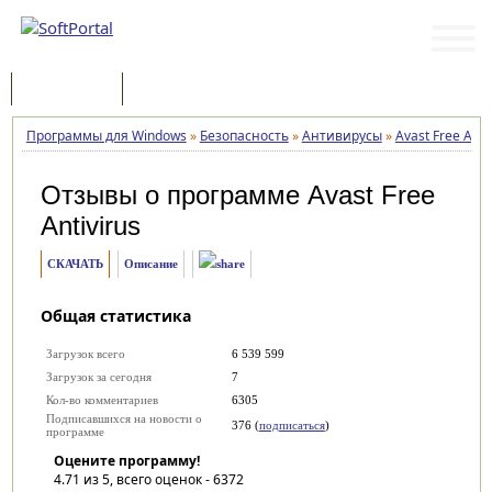
Программы
Статьи
Программы для Windows
»
Безопасность
»
Антивирусы
»
Avast Free Anti
Отзывы о программе
Avast Free
Antivirus
СКАЧАТЬ
Описание
Общая статистика
Загрузок всего
6 539 599
Загрузок за сегодня
7
Кол-во комментариев
6305
Подписавшихся на новости о
376 (
подписаться
)
программе
Оцените программу!
4.71
из 5, всего оценок -
6372