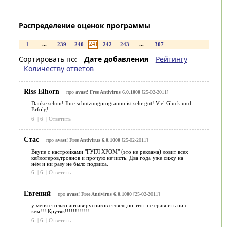
Распределение оценок программы
241
1
...
239
240
242
243
...
307
Сортировать по:
Дате добавления
Рейтингу
Количеству ответов
Riss Eihorn
про
avast! Free Antivirus 6.0.1000
[25-02-2011]
Danke schon! Ihre schutzungprogramm ist sehr gut! Viel Gluck und
Erfolg!
6
|
6
|
Ответить
Стас
про
avast! Free Antivirus 6.0.1000
[25-02-2011]
Вкупе с настройками "ГУГЛ ХРОМ" (это не реклама) ловит всех
кейлогеров,троянов и прочую нечисть. Два года уже сижу на
нём и ни разу не было подвиса.
6
|
6
|
Ответить
Евгений
про
avast! Free Antivirus 6.0.1000
[25-02-2011]
у меня столько антивирусников стояло,но этот не сравнить ни с
кем!!! Крутяк!!!!!!!!!!!!
6
|
6
|
Ответить