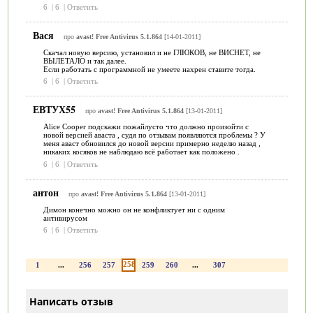
6
|
6
|
Ответить
Вася
про
avast! Free Antivirus 5.1.864
[14-01-2011]
Скачал новую версию, установил и не ГЛЮКОВ, не ВИСНЕТ, не
ВЫЛЕТАЛО и так далее.
Если работать с программной не умеете нахрен ставите тогда.
6
|
6
|
Ответить
ЕВТУХ55
про
avast! Free Antivirus 5.1.864
[13-01-2011]
Alice Cooper подскажи пожайлусто что должно произойти с
новой версией аваста , судя по отзывам появляются проблемы ? У
меня аваст обновился до новой версии примерно неделю назад ,
никаких косяков не наблюдаю всё работает как положено .
6
|
6
|
Ответить
антон
про
avast! Free Antivirus 5.1.864
[13-01-2011]
Димон конечно можно он не конфликтует ни с одним
антивирусом
6
|
6
|
Ответить
258
1
...
256
257
259
260
...
307
Написать отзыв