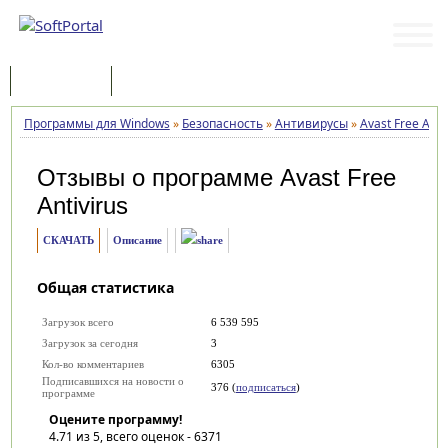
Программы
Статьи
Программы для Windows
»
Безопасность
»
Антивирусы
»
Avast Free Anti
Отзывы о программе
Avast Free
Antivirus
СКАЧАТЬ
Описание
Общая статистика
Загрузок всего
6 539 595
Загрузок за сегодня
3
Кол-во комментариев
6305
Подписавшихся на новости о
376 (
подписаться
)
программе
Оцените программу!
4.71
из 5, всего оценок -
6371