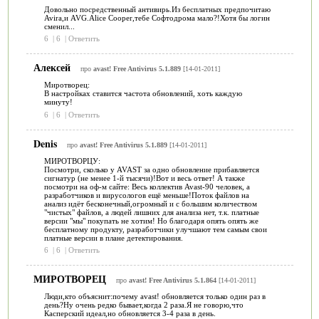
Довольно посредственный антивирь.Из бесплатных предпочитаю
Avira,и AVG.Alice Cooper,тебе Софтодрома мало?!Хотя бы логин
сменил...
6
|
6
|
Ответить
Алексей
про
avast! Free Antivirus 5.1.889
[14-01-2011]
Миротворец:
В настройках ставится частота обновлений, хоть каждую
минуту!
6
|
6
|
Ответить
Denis
про
avast! Free Antivirus 5.1.889
[14-01-2011]
МИРОТВОРЦУ:
Посмотри, сколько у AVAST за одно обновление прибавляется
сигнатур (не менее 1-й тысячи)!Вот и весь ответ! А также
посмотри на оф-м сайте: Весь коллектив Avast-90 человек, а
разработчиков и вирусологов ещё меньше!Поток файлов на
анализ идёт бесконечный,огромный и с большим количеством
"чистых" файлов, а людей лишних для анализа нет, т.к. платные
версии "мы" покупать не хотим! Но благодаря опять опять же
бесплатному продукту, разработчики улучшают тем самым свои
платные версии в плане детектирования.
6
|
6
|
Ответить
МИРОТВОРЕЦ
про
avast! Free Antivirus 5.1.864
[14-01-2011]
Люди,кто объяснит:почему avast! обновляется только один раз в
день?Ну очень редко бывает,когда 2 раза.Я не говорю,что
Касперский идеал,но обновляется 3-4 раза в день.