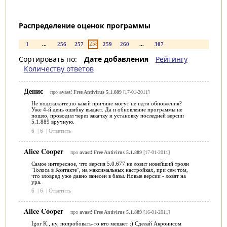
Распределение оценок программы
258
1
...
256
257
259
260
...
307
Сортировать по:
Дате добавления
Рейтингу
Количеству ответов
Денис
про
avast! Free Antivirus 5.1.889
[17-01-2011]
Не подскажите,по какой причине могут не идти обновления?
Уже 4-й день ошибку выдает. Да и обновление программы не
пошло, проводил через закачку и установку последней версии
5.1.889 вручную.
6
|
6
|
Ответить
Alice Cooper
про
avast! Free Antivirus 5.1.889
[17-01-2011]
Самое интересное, что версия 5.0.677 не ловит новейший троян
"Голоса в Контакте", на максимальных настройках, при сем том,
что зловред уже давно занесен в базы. Новые версии - ловят на
ура.
6
|
6
|
Ответить
Alice Cooper
про
avast! Free Antivirus 5.1.889
[16-01-2011]
Igor K., ну, попробовать-то кто мешает :) Сделай Акронисом