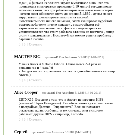
задач , а фильмы из полного экрана в маленькое окно , всё это
происходит с интервалом примерно 8,10 минут) сегодня после
включения комп часа три работал нормально затем таже история
, кстати аваст обновился опять до версии 5.1.889 . думал может
вирус шалит просканировал авастом на высокай
чювствительности ничего ненашол , затем сканировал курейтом
доктора вэба тоже ничего ненашол , с настройками всё
нармально ничего нового из софта в последнее время не
устанавливал всё что стаит работало отлично не косячило , винда
стоит 7 максимальная . Посоветуй как можно решить проблему .
Зарание Спасибо .
6
|
6
|
Ответить
МАСТЕР BIG
про
avast! Free Antivirus 5.1.889
[14-01-2011]
У меня Аваст 4.8 Home Edition. Обновляется 2-3 раза на
день,иногда и 4 раза.)))
- Это для тех,кто спрашивает: сколько в день обновляется антивир
Аваста.)
6
|
6
|
Ответить
Alice Cooper
про
avast! Free Antivirus 5.1.889
[14-01-2011]
ЕВТУХ55: Все дело в том, что к Авасту прикрутили HIPS
(активный Экран Поведения). Там обязательно нужно выставить
в настройках Дествие - "спрашивать". Если не помогает -
отключать экран, особенно, в тех случаях, если в системе
работают другие HIPS - например, Comodo.
6
|
6
|
Ответить
Сергей
про
avast! Free Antivirus 5.1.889
[14-01-2011]