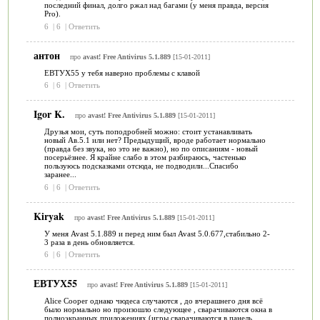
последний финал, долго ржал над багами (у меня правда, версия
Pro).
6
|
6
|
Ответить
антон
про
avast! Free Antivirus 5.1.889
[15-01-2011]
ЕВТУХ55 у тебя наверно проблемы с клавой
6
|
6
|
Ответить
Igor K.
про
avast! Free Antivirus 5.1.889
[15-01-2011]
Друзья мои, суть поподробней можно: стоит устанавливать
новый Ав.5.1 или нет? Предыдущий, вроде работает нормально
(правда без звука, но это не важно), но по описаниям - новый
посерьёзнее. Я крайне слабо в этом разбираюсь, частенько
пользуюсь подсказками отсюда, не подводили...Спасибо
заранее...
6
|
6
|
Ответить
Kiryak
про
avast! Free Antivirus 5.1.889
[15-01-2011]
У меня Avast 5.1.889 и перед ним был Avast 5.0.677,стабильно 2-
3 раза в день обновляется.
6
|
6
|
Ответить
ЕВТУХ55
про
avast! Free Antivirus 5.1.889
[15-01-2011]
Alice Cooper однако чюдеса случаются , до вчерашнего дня всё
было нормально но произошло следующее , сварачиваются окна в
полноэкранных приложениях (игры сварачиваются в панель