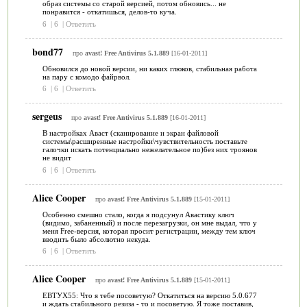
образ системы со старой версией, потом обновись... не
понравится - откатишься, делов-то куча.
6
|
6
|
Ответить
bond77
про
avast! Free Antivirus 5.1.889
[16-01-2011]
Обновился до новой версии, ни каких глюков, стабильная работа
на пару с комодо файрвол.
6
|
6
|
Ответить
sergeus
про
avast! Free Antivirus 5.1.889
[16-01-2011]
В настройках Аваст (сканирование и экран файловой
системы\расширенные настройки\чувствительность поставьте
галочки искать потенциально нежелательное по)без них троянов
не видит
6
|
6
|
Ответить
Alice Cooper
про
avast! Free Antivirus 5.1.889
[15-01-2011]
Особенно смешно стало, когда я подсунул Авастику ключ
(видимо, забаненный) и после перезагрузки, он мне выдал, что у
меня Free-версия, которая просит регистрации, между тем ключ
вводить было абсолютно некуда.
6
|
6
|
Ответить
Alice Cooper
про
avast! Free Antivirus 5.1.889
[15-01-2011]
ЕВТУХ55: Что я тебе посоветую? Откатиться на версию 5.0.677
и ждать стабильного резиза - то и посоветую. Я тоже поставив,