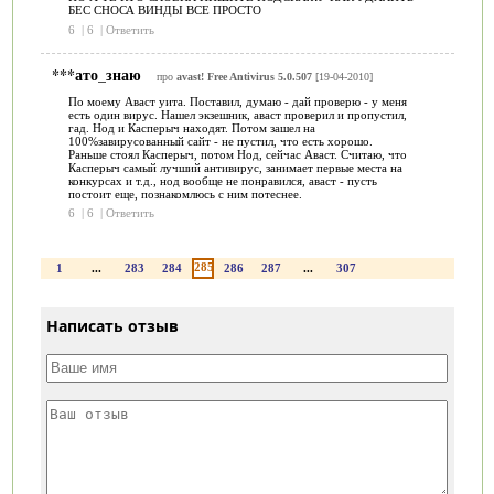
БЕС СНОСА ВИНДЫ ВСЕ ПРОСТО
6
|
6
|
Ответить
***ато_знаю
про
avast! Free Antivirus 5.0.507
[19-04-2010]
По моему Аваст уита. Поставил, думаю - дай проверю - у меня
есть один вирус. Нашел экзешник, аваст проверил и пропустил,
гад. Нод и Касперыч находят. Потом зашел на
100%завирусованный сайт - не пустил, что есть хорошо.
Раньше стоял Касперыч, потом Нод, сейчас Аваст. Считаю, что
Касперыч самый лучший антивирус, занимает первые места на
конкурсах и т.д., нод вообще не понравился, аваст - пусть
постоит еще, познакомлюсь с ним потеснее.
6
|
6
|
Ответить
285
1
...
283
284
286
287
...
307
Написать отзыв