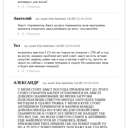
антивирус для лохов!
6
|
6
|
Ответить
Анатолий
про
avast! Free Antivirus 5.0.507
[21-04-2010]
Аваст +терминатор.Аваст рулит,а терминатор ноль-программа
пытается отключить аваст,апоймать не могу -посоветуйте
6
|
6
|
Ответить
Тол
про
avast! Free Antivirus 5.0.507
[20-04-2010]
пользуюсь авастом 5 (!) лет на старом пк селероне с 256 мб и год
на ноуте, никаких проблем) вот мой совет: аваст ни есть лучшее
средство защиты, равно как и нод и каспер и веб и тд, просто не
лазьте по сайтам с голыми титьками и сидите без админских прав
и будет вам меньше гемора)))
6
|
6
|
Ответить
АЛЕКСАНДР
про
avast! Free Antivirus 5.0.507
[20-04-2010]
У МЕНЯ СТОИТ АВАСТ ПОЛ ГОДА ПРОБЛЕМ НЕТ ДО ЭТОГО
СТОЯЛ СУМАНТЕК КАСПЕР ОСТАНОВИЛСЯ НА АВАСТЕ
ДОВОЛЕН СКАНИРОВАНИЕ ВО ВРЕМЯ ЗАГРУЗКИ
ПОЛЕЗНАЯ ВЕШЬ СОВЕТУЮ ИНОГДА ЗАПУСКАТЬ ТАКИМ
МЕТОДОМ Я УДАЛИЛ ТРОЯНА У МЕНЯ В КУПЕ СТОИТ
АНТИШПИОН ТЕРМИНАТОР И ФАЕРВОЛ КОМОДО
ДОВОЛЕН ИНОГДА РАЗ В МЕСЯЦ ДЛЯ СПОКОЙСТВИЯ
СКАНИРУЮ DR.W CUREIT AVZ НИЧЕГО НЕ НАХОДЯТ ТАК
ЧТО ВОТ ТАК , НО ВСЕМ СОВЕТУЮ СТАВТЕ К АНТИВИРЮ
ЕЩЕ ФАЙЕРВОЛ ЧТОБ НЕ СТАВИЛИСЬ ЛЕВЫЕ
ПРИЛОЖЕНИЯ ТИПА ПРИШЛИ СМС НА НОМЕР ТАКОЙ-ТО
НО А ТЕ КТО СЛОВИЛ ПИШИТЕ ПОДСКАЖУ КАК УДАЛИТЬ