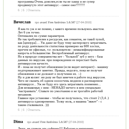
программы.Очень доволен,если ты не хакер и не супер
продвинут,то этот антивирус - самое оно!!!!!!!!
6
|
6
|
Ответить
Вячеслав
про
avast! Free Antivirus 5.0.507
[27-04-2010]
Я как-то уж и не помню, с какого времени пользуюсь авастом.
Лет 6 уж точно.
Оптимален по сумме параметров.
Не так требователен к ресурсам, как семантек, не такой тупой,
как [цензура].... Уж даже не буду тему касперского затрагивать.
по роду деятельности статистика примерно на 600 хостах,
причем не офисных, т.е. пользователи - неквалифицированные
напрочь в большинстве. Беспроблемный антивирус.
Но в природе совершенства нет - "больной" зуб у него - база
данных по вирусам. при повреждении ее перестает быть
антивирусом начисто.
И - пока не получит обновления (если видит интернет) - машину
подтормаживает заметно. Правда, недолго, пока не получит
обновления и не доложит о получении их. :-)
Ну и для коллег: ни разу не был замечен в работе под вирусом.
Чего не сказать об одном ооооочень модном и распиареном
антивирусе... Уж не буду его здесь затрагивать поименно...
Для незнакомых с ним - НЕНАДО ничего в нем специально
"настраивать". Ставьте по умолчанию и не трогайте рабочий
механизм.
Главное при установке - чтобы не получилось, что стоит 2 (3,4..)
антивируса одновременно. Толку ноль, а машина "ляжет" - с
таким сталкивался.. )))
6
|
6
|
Ответить
Dima
про
avast! Free Antivirus 5.0.507
[27-04-2010]
Люди, не ставьте эту софтину!!! Работаю в интеренет-