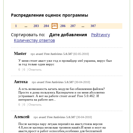
Распределение оценок программы
285
1
...
283
284
286
287
...
307
Сортировать по:
Дате добавления
Рейтингу
Количеству ответов
Master
про
avast! Free Antivirus 5.0.507
[02-05-2010]
У меня стоит аваст уже год и провайдер utel украина, вирус был
за год только один вирус
6
|
6
|
Ответить
Антоха
про
avast! Free Antivirus 5.0.507
[30-04-2010]
А есть возможность качать модули баз обновления файлом?
Просто я дома пользуюсь Касперычем и он меня абсолютно
устраивает. А вот на работе стоит avast! Free 5.0.462. И
интернета на работе нет...
6
|
6
|
Ответить
Алексей
про
avast! Free Antivirus 5.0.507
[30-04-2010]
После каспера пару лет,как перешёл на аваст,стояла версия
4.8,после каспера несколько троянов нашёл.И комп и ноут на
авасте,прост и работ оспособен,особенно для бесплатной