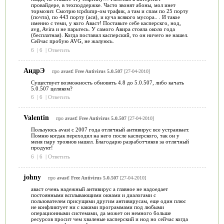
провайдере, в техподдержке. Часто звонят абоны, мол инет
тормозит. Смотрю tcpdump-ом трафик, а там и спам по 25 порту
(почта), по 443 порту (ася), и куча всякого мусора.. . И такое
именно с теми, у кого Аваст! Поставьте себе касперскго, нод,
avg, Avira и не парьтесь. У самого Авира стояла около года
(бесплатная). Когда поставил касперский, то он ничего не нашел.
Сейчас пробую AVG, не жалуюсь.
6
|
6
|
Ответить
АндрЭ
про
avast! Free Antivirus 5.0.507
[27-04-2010]
Существует возможность обновить 4.8 до 5.0.507, либо качать
5.0.507 целиком?
6
|
6
|
Ответить
Valentin
про
avast! Free Antivirus 5.0.507
[27-04-2010]
Пользуюсь avast с 2007 года отличный антивирус все устраивает.
Помню когдак переходил на него после касперского, так он у
меня пару троянов нашел. Благодарю разработчиков за отличный
продукт!
6
|
6
|
Ответить
johny
про
avast! Free Antivirus 5.0.507
[27-04-2010]
аваст очень надежный антивирус а главное не надоедает
постоянными всплывающими окнами и диалогами с
пользователем присущими другим антивирусам, еще один плюс
не конфликтует ни с какими программами под любыми
операционными системами, да может он немного больше
ресурсов просит чем хваленые касперский и нод но сейчас когда