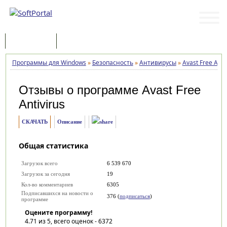
Программы
Статьи
Программы для Windows
»
Безопасность
»
Антивирусы
»
Avast Free Anti
Отзывы о программе
Avast Free
Antivirus
СКАЧАТЬ
Описание
Общая статистика
Загрузок всего
6 539 670
Загрузок за сегодня
19
Кол-во комментариев
6305
Подписавшихся на новости о
376 (
подписаться
)
программе
Оцените программу!
4.71
из 5, всего оценок -
6372