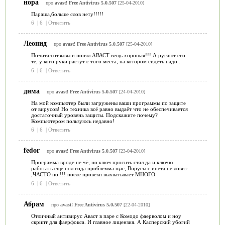
нора
про
avast! Free Antivirus 5.0.507
[25-04-2010]
Параша,больше слов нету!!!!!
6
|
6
|
Ответить
Леонид
про
avast! Free Antivirus 5.0.507
[25-04-2010]
Почитал отзывы и понял АВАСТ вещь хорошая!!! А ругают его
те, у кого руки растут с того места, на котором сидеть надо..
6
|
6
|
Ответить
дима
про
avast! Free Antivirus 5.0.507
[24-04-2010]
На мой компьютер были загружены ваши программы по защите
от вирусов! Но техника всё равно выдаёт что не обеспечивается
достаточный уровень защиты. Подскажите почему?
Компьютером пользуюсь недавно!
6
|
6
|
Ответить
fedor
про
avast! Free Antivirus 5.0.507
[23-04-2010]
Программа вроде не чё, но ключ просить стал да и ключю
работать ещё пол года проблемма щас, Вирусы с инета не ловит
,ЧАСТО но !!! после провеки выхватывает МНОГО.
6
|
6
|
Ответить
Абрам
про
avast! Free Antivirus 5.0.507
[22-04-2010]
Отличный антивирус Аваст в паре с Комодо фаерволом и ноу
скрипт для фаерфокса. И главное лицензия. А Касперский убогий