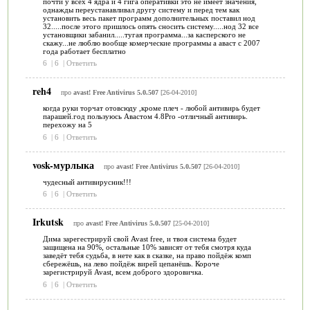
почти у всех 4 ядра и 4 гига оперативки это не имеет значения,
однажды переустанавливал другу систему и перед тем как
установить весь пакет программ дополнительных поставил нод
32.....после этого пришлось опять сносить систему.....нод 32 все
установщики забанил.....тугая программа...за касперского не
скажу...не люблю вообще комерческие программы а аваст с 2007
года работает бесплатно
6
|
6
|
Ответить
reh4
про
avast! Free Antivirus 5.0.507
[26-04-2010]
когда руки торчат отовсюду ,кроме плеч - любой антивирь будет
парашей.год пользуюсь Авастом 4.8Pro -отличный антивирь.
перехожу на 5
6
|
6
|
Ответить
vosk-мурлыка
про
avast! Free Antivirus 5.0.507
[26-04-2010]
чудесный антивирусник!!!
6
|
6
|
Ответить
Irkutsk
про
avast! Free Antivirus 5.0.507
[25-04-2010]
Дима зарегестрируй свой Avast free, и твоя система будет
защищена на 90%, остальные 10% зависят от тебя смотря куда
заведёт тебя судьба, в нете как в сказке, на право пойдёж комп
сбережёшь, на лево пойдёж вирей цепанёшь. Короче
зарегистрируй Avast, всем доброго здоровичка.
6
|
6
|
Ответить