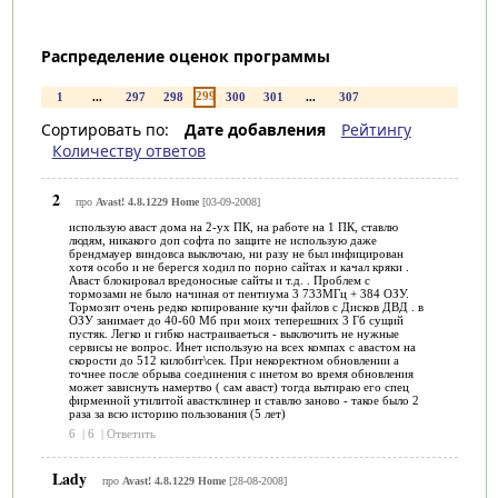
Распределение оценок программы
299
1
...
297
298
300
301
...
307
Сортировать по:
Дате добавления
Рейтингу
Количеству ответов
2
про
Avast! 4.8.1229 Home
[03-09-2008]
использую аваст дома на 2-ух ПК, на работе на 1 ПК, ставлю
людям, никакого доп софта по защите не использую даже
брендмауер виндовса выключаю, ни разу не был инфицирован
хотя особо и не берегся ходил по порно сайтах и качал кряки .
Аваст блокировал вредоносные сайты и т.д. . Проблем с
тормозами не было начиная от пентиума 3 733МГц + 384 ОЗУ.
Тормозит очень редко копирование кучи файлов с Дисков ДВД . в
ОЗУ занимает до 40-60 Мб при моих теперешних 3 Гб сущий
пустяк. Легко и гибко настраиваеться - выключить не нужные
сервисы не вопрос. Инет использую на всех компах с авастом на
скорости до 512 килобит\сек. При некоректном обновлении а
точнее после обрыва соединения с инетом во время обновления
может зависнуть намертво ( сам аваст) тогда вытираю его спец
фирменной утилитой авастклинер и ставлю заново - такое было 2
раза за всю историю пользования (5 лет)
6
|
6
|
Ответить
Lady
про
Avast! 4.8.1229 Home
[28-08-2008]