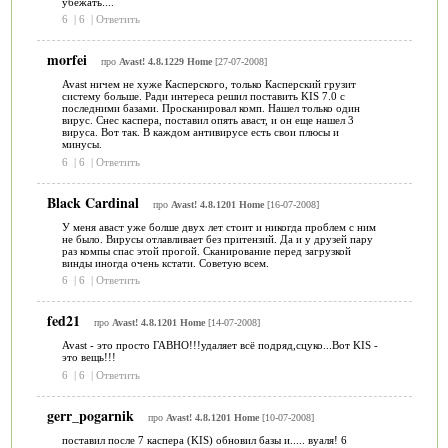
убежать....
6
|
6
|
Ответить
morfei
про
Avast! 4.8.1229 Home
[27-07-2008]
Avast ничем не хуже Касперского, только Касперский грузит
систему больше. Ради интереса решил поставить KIS 7.0 с
последними базами. Просканировал комп. Нашел только один
вирус. Снес каспера, поставил опять аваст, и он еще нашел 3
вируса. Вот так. В каждом антивирусе есть свои плюсы и
минусы.
6
|
6
|
Ответить
Black Cardinal
про
Avast! 4.8.1201 Home
[16-07-2008]
У меня аваст уже болше двух лет стоит и никогда проблем с ним
не было. Вирусы отлавливает без притензий. Да и у друзей пару
раз компы спас этой прогой. Сканирование перед загрузкой
винды иногда очень кстати. Советую всем.
6
|
6
|
Ответить
fed21
про
Avast! 4.8.1201 Home
[14-07-2008]
Avast - это просто ГАВНО!!!удаляет всё подряд,сцуко...Вот KIS -
это вещь!!!
6
|
6
|
Ответить
gerr_pogarnik
про
Avast! 4.8.1201 Home
[10-07-2008]
поставил после 7 каспера (KIS) обновил базы и..... вуаля! 6