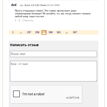
ded
про
Avast! 4.8.1201 Home
[25-05-2008]
Прога очередное гамно! Это гамно пропускает даже
элементарные батники! Не качайте, т.к. вас тогда сможет сломать
любой юзер через тел нет
6
|
6
|
Ответить
299
1
...
297
298
300
301
...
307
Написать отзыв