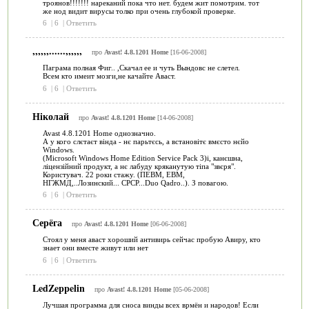
троянов!!!!!!! нареканий пока что нет. будем жит помотрим. тот
же нод видит вирусы толко при очень глубокой проверке.
6
|
6
|
Ответить
,,,,,,......,,,,,,
про
Avast! 4.8.1201 Home
[16-06-2008]
Паграма полная Фиг.. ,Скачал ее и чуть Вындовс не слетел.
Всем кто имеит мозги,не качайте Аваст.
6
|
6
|
Ответить
Ніколай
про
Avast! 4.8.1201 Home
[14-06-2008]
Avast 4.8.1201 Home однозначно.
А у кого слєтаєт вінда - нє парьтєсь, а встановітє вмєсто нєйо
Windows.
(Microsoft Windows Home Edition Service Pack 3)і, канєшна,
ліцензійний продукт, а нє лабуду кряканутую тіпа "звєря".
Користувач. 22 роки стажу. (ПЕВМ, ЕВМ,
НГЖМД,..Лозинский... СРСР...Duo Qadro..). З повагою.
6
|
6
|
Ответить
Серёга
про
Avast! 4.8.1201 Home
[06-06-2008]
Стоял у меня аваст хороший антивирь сейчас пробую Авиру, кто
знает они вместе живут или нет
6
|
6
|
Ответить
LedZeppelin
про
Avast! 4.8.1201 Home
[05-06-2008]
Лучшая программа для сноса винды всех врмён и народов! Если