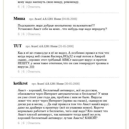
кому надо наепнуть свою винду, рекоменду.
6
|
6
|
Ответить
Миша
про
Avast! 4.8.1201 Home
[04-06-2008]
Подскажите люди добрые неопытному пользователю!!!
Установил Аваст себе на комп...что нибудь еще надо впридачу?
6
|
6
|
Ответить
TUT
про
Avast! 4.8.1201 Home
[31-05-2008]
Как я её не ставил,где я её не видел..А особенно прикол в том что
когда перед ней ставлю Каспера,НОд32 и ещё потом и Авирой
сканю...серовно этот грёбаный АВАСт находит вирус и притом
НЕШТУ..у меня такое отютение,что он сам генирирует трояны и
вирусы..))))
6
|
6
|
Ответить
kotikrot
про
Avast! 4.8.1201 Home
[30-05-2008]
Аваст - хороший, бесплатный антивирус, всё на русском,
обновляется через Интернет автоматически и бесплатно! У меня
он уже стоит уже года два, проблем с ним не было. Вирусы
ловит что лезут через Интернет (прямо на глазах), сканирую им
диски раз в месяц. ... Да ещё прикол в том что Аваст нашёл вирус
даже на драйвере к принтеру (всё из упаковки новое). Короче
нормально работает и бесплатно, чего ещё надо? Кто пишет что
Аваст плохой антивирус, так напишите тогда какой же есть
хороший бесплатный антивирус лучше Аваста? КАКОЙ?
6
|
6
|
Ответить