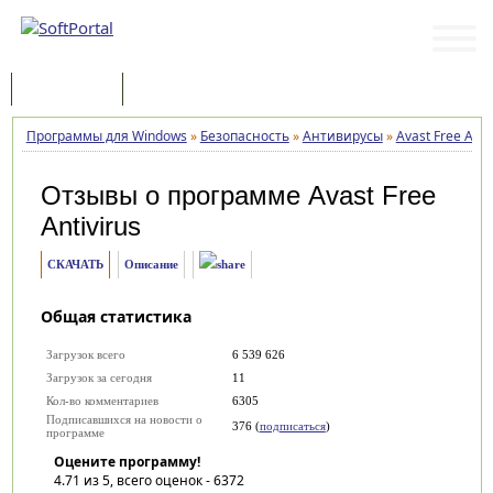
Программы
Статьи
Программы для Windows
»
Безопасность
»
Антивирусы
»
Avast Free Anti
Отзывы о программе
Avast Free
Antivirus
СКАЧАТЬ
Описание
Общая статистика
Загрузок всего
6 539 626
Загрузок за сегодня
11
Кол-во комментариев
6305
Подписавшихся на новости о
376 (
подписаться
)
программе
Оцените программу!
4.71
из 5, всего оценок -
6372