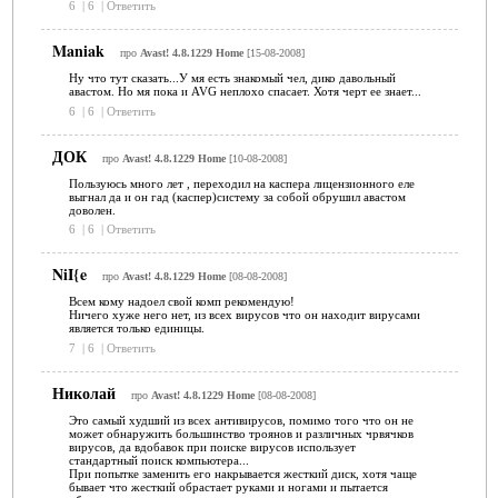
6
|
6
|
Ответить
Maniak
про
Avast! 4.8.1229 Home
[15-08-2008]
Ну что тут сказать...У мя есть знакомый чел, дико давольный
авастом. Но мя пока и AVG неплохо спасает. Хотя черт ее знает...
6
|
6
|
Ответить
ДОК
про
Avast! 4.8.1229 Home
[10-08-2008]
Пользуюсь много лет , переходил на каспера лицензионного еле
выгнал да и он гад (каспер)систему за собой обрушил авастом
доволен.
6
|
6
|
Ответить
NiI{e
про
Avast! 4.8.1229 Home
[08-08-2008]
Всем кому надоел свой комп рекомендую!
Ничего хуже него нет, из всех вирусов что он находит вирусами
является только единицы.
7
|
6
|
Ответить
Николай
про
Avast! 4.8.1229 Home
[08-08-2008]
Это самый худший из всех антивирусов, помимо того что он не
может обнаружить большинство троянов и различных чрвячков
вирусов, да вдобавок при поиске вирусов использует
стандартный поиск компьютера...
При попытке заменить его накрывается жесткий диск, хотя чаще
бывает что жесткий обрастает руками и ногами и пытается