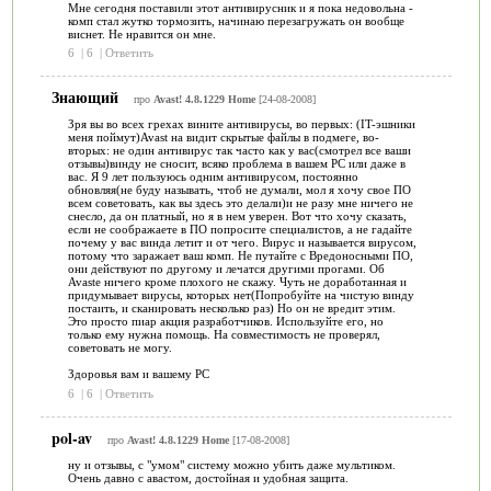
Мне сегодня поставили этот антивирусник и я пока недовольна -
комп стал жутко тормозить, начинаю перезагружать он вообще
виснет. Не нравится он мне.
6
|
6
|
Ответить
Знающий
про
Avast! 4.8.1229 Home
[24-08-2008]
Зря вы во всех грехах вините антивирусы, во первых: (IT-эшники
меня поймут)Avast на видит скрытые файлы в подмеге, во-
вторых: не один антивирус так часто как у вас(смотрел все ваши
отзывы)винду не сносит, всяко проблема в вашем PC или даже в
вас. Я 9 лет пользуюсь одним антивирусом, постоянно
обновляя(не буду называть, чтоб не думали, мол я хочу свое ПО
всем советовать, как вы здесь это делали)и не разу мне ничего не
снесло, да он платный, но я в нем уверен. Вот что хочу сказать,
если не соображаете в ПО попросите специалистов, а не гадайте
почему у вас винда летит и от чего. Вирус и называется вирусом,
потому что заражает ваш комп. Не путайте с Вредоносными ПО,
они действуют по другому и лечатся другими прогами. Об
Avaste ничего кроме плохого не скажу. Чуть не доработанная и
придумывает вирусы, которых нет(Попробуйте на чистую винду
постаить, и сканировать несколько раз) Но он не вредит этим.
Это просто пиар акция разработчиков. Используйте его, но
только ему нужна помощь. На совместимость не проверял,
советовать не могу.
Здоровья вам и вашему PC
6
|
6
|
Ответить
pol-av
про
Avast! 4.8.1229 Home
[17-08-2008]
ну и отзывы, с "умом" систему можно убить даже мультиком.
Очень давно с авастом, достойная и удобная защита.