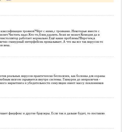
 классификации троянов?Чёрт с ними,с троянами..Некоторые вместе с
виснет.Чистить надо.Кто-то,блин,удалить Avast не может.Комедия да и
й деинстоллятор работает нормально.Ещё какие проблемы?Впрочем,в
гламурный интерфейсик прикалывает..А что вы все так вирусов-то
я века.
тив реальных вирусов практичеески бесполезен, как болонка для охраны
 жалобным визгом скрывается внутри системы. Гламурен до неприличия -
ного маркетинга и убедительности симуляции имеет массу поклонников
ешает фаерфокс и другие браузеры. Если так и дальше будет, то поставлю