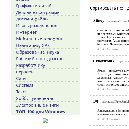
Графика и дизайн
Сортировать по:
Деловые программы
Диски и файлы
Afloxy
про
avast! Free 
Игры, развлечения
Смешного много нашёл.
Интернет
программами Microsoft
только.Путь к папке п
Мобильные телефоны
рейтингах Avast зан
Навигация, GPS
боитесь..Ясненько,ист
6
|
6
|
Ответить
Образование, наука
Рабочий стол, десктоп
Cybertronik
про
avas
Разработчику
Avast! - cимулятор ан
Серверы
Имитирует даже поимку
Сети
хозяйства: гавкает не
имеет массу скинов и
Система
среди малопродвинуты
6
|
6
|
Ответить
Текст
Хобби, увлечения
Эл
про
avast! Free Antiv
Электронные книги
ТОП-100 для Windows
Аваст,зараза, обновил
комплексный пакет от
6
|
6
|
Ответить