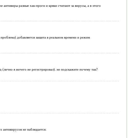
ие антивиры разные хак-проги и кряки считают за вирусы, а в этого
е проблема) добавляется защита в реальном времени и режим
од (лично я ничего не регистрировал). не подскажите почему так?
х антивирусов не наблюдается.