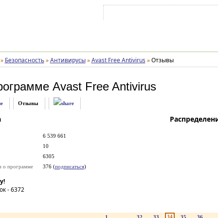
Войти на аккаунт
Зарегистрироваться
»
Безопасность
»
Антивирусы
»
Avast Free Antivirus
»
Отзывы
рограмме
Avast Free Antivirus
е
Отзывы
а
Распределен
6 539 661
10
6305
и о программе
376 (
подписаться
)
у!
ок -
6372
34
1
...
32
33
35
36
..