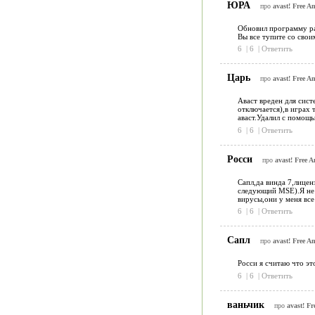
ЮРА
про
avast! Free An
Обновил программу ра
Вы все тупите со сво
6
|
6
|
Ответить
Царь
про
avast! Free An
Аваст вреден для сист
отключается),в играх 
аваст.Удалил с помощью
6
|
6
|
Ответить
Росси
про
avast! Free A
Сапл,да винда 7,лице
следующий MSE).Я не 
вирусы,они у меня все
6
|
6
|
Ответить
Сапл
про
avast! Free An
Росси я считаю что э
6
|
6
|
Ответить
ваньчик
про
avast! Fr