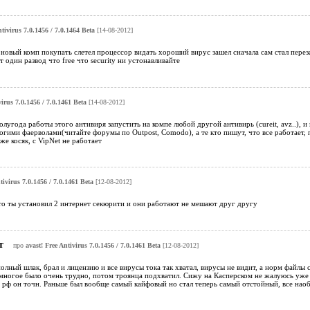
ntivirus 7.0.1456 / 7.0.1464 Beta
[14-08-2012]
 новый комп покупать слетел процессор видать хороший вирус зашел сначала сам стал пере
ит один развод что free что security ни устонавливайте
virus 7.0.1456 / 7.0.1461 Beta
[14-08-2012]
олугода работы этого антивиря запустить на компе любой другой антивирь (cureit, avz..), 
огими фаерволами(читайте форумы по Outpost, Comodo), а те кто пишут, что все работает, п
же косяк, c VipNet не работает
tivirus 7.0.1456 / 7.0.1461 Beta
[12-08-2012]
это ты установил 2 интернет секюрити и они работают не мешают друг другу
ат
про
avast! Free Antivirus 7.0.1456 / 7.0.1461 Beta
[12-08-2012]
полный шлак, брал и лицензию и все вирусы тока так хватал, вирусы не видит, а норм файлы 
многое было очень трудно, потом троянца подхватил. Сижу на Касперском не жалуюсь уже к
я рф он точн. Раньше был вообще самый кайфовый но стал теперь самый отстойный, все нао