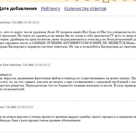
Дате добавления
Рейтингу
Количеству ответов
Antivirus 7.0.1466
[23-08-2012]
..кто-то вдруг после удаления Avast 30 троянов нашёл.Вот беда-то!Вы что,специалисты по
 приходят..На черта их удалять,если завтра Вы их снова к себе пригласите?У кого-то комп 
отерян..драйверы на хрен полетели..комп засран,виноваты в этом вы,а не Avast,встроенны
имает скромное место и САМЫМ ЛУЧШИМ АНТИВИРУСОМ В МИРЕ НЕ ЯВЛЯЕТСЯ.Меня лично 
ерики Касперского нервную систему измотали..Ну так и пользуйтесь Касперским до скончани
t! Free Antivirus 7.0.1466
[23-08-2012]
тивируса.
 вирусов, вылавливая фантомные файлы в никогда не существовавших на компе папках. Про
 на всё; то, на что гавкает, укусить не может, а при столкновении с серьезной проблемой с
 прочих рюшечек. Периодически что-то бормочет томным женским голосом. В силу правиль
х пользователей.
irus 7.0.1466
[23-08-2012]
ся на новую версию и теперь время от времени выдает ошибку своего процесса и намертво в
 Комодо.Аваст разочаровал своим кривым обновлением