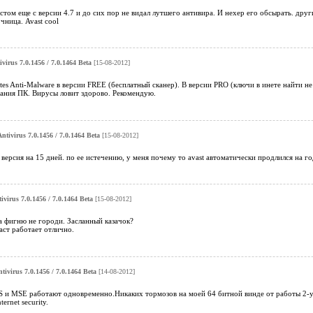
стом еще с версии 4.7 и до сих пор не видал лутшего антивира. И нехер его обсырать. друг
чница. Avast cool
ivirus 7.0.1456 / 7.0.1464 Beta
[15-08-2012]
es Anti-Malware в версии FREE (бесплатный сканер). В версии PRO (ключи в инете найти н
ания ПК. Вирусы ловит здорово. Рекомендую.
Antivirus 7.0.1456 / 7.0.1464 Beta
[15-08-2012]
 версия на 15 дней. по ее истечению, у меня почему то avast автоматически продлился на г
tivirus 7.0.1456 / 7.0.1464 Beta
[15-08-2012]
 а фигню не городи. Засланный казачок?
аст работает отлично.
ntivirus 7.0.1456 / 7.0.1464 Beta
[14-08-2012]
S и MSE работают одновременно.Никаких тормозов на моей 64 битной винде от работы 2-у
ernet security.