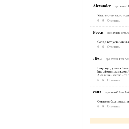
Alexander
про
avast! 
Увы, что-то часто тор
6
|
6
|
Ответить
Росси
про
avast! Free A
Сапл,я вот установил 
6
|
6
|
Ответить
Лёха
про
avast! Free An
Георгиус, у меня была
http://forum.avira.co
А если не Леново - то 
6
|
6
|
Ответить
сапл
про
avast! Free Ant
Согласен был предан н
6
|
6
|
Ответить