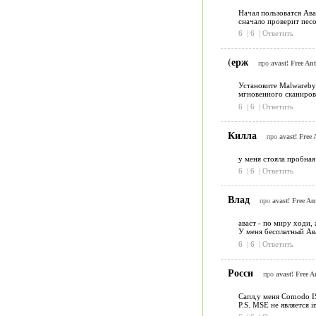
Начал пользоватся Ава
сначало проверит песо
6
|
6
|
Ответить
(ерж
про
avast! Free Ant
Установите Malwarebyt
мгновенного сканиров
6
|
6
|
Ответить
Килла
про
avast! Free 
у меня стояла пробная
6
|
6
|
Ответить
Влад
про
avast! Free An
аваст - по миру ходи,
У меня бесплатный Ав
6
|
6
|
Ответить
Росси
про
avast! Free A
Сапл,у меня Comodo I
P.S. MSE не является int