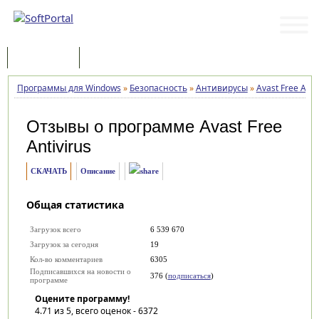
Программы
Статьи
Программы для Windows
»
Безопасность
»
Антивирусы
»
Avast Free Anti
Отзывы о программе
Avast Free
Antivirus
СКАЧАТЬ
Описание
Общая статистика
Загрузок всего
6 539 670
Загрузок за сегодня
19
Кол-во комментариев
6305
Подписавшихся на новости о
376 (
подписаться
)
программе
Оцените программу!
4.71
из 5, всего оценок -
6372