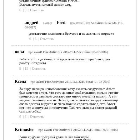
установочным файлом Comodo Firewall.
Выводы пусть каждый делает сам.
6
|
6
|
Ответить
андрей
Fred
в ответ
про
avast! Free Antivirus 17.5.3585
[10-
08-2017]
достаточно плагинов в браузере и не лазить по порнухе
6
|
6
|
Ответить
вова
про
avast! Free Antivirus 2016.11.1.2253 Final
[05-02-2016]
Ребята хто подскажет что зделать если аваст фри блокирует
раьоту интернета
9
|
19
|
Ответить
Ксена
про
avast! Free Antivirus 2016.11.1.2245 Final
[01-02-2016]
За пару месяцев использования хочу сказать следующее: Аваст
был замечен в том, что есть ложные срабатывания, сильно грузит
процессор и занимает достаточно много места на памяти. А тут
недавно заменили его на Defenx, так новый антивирус нашел еще
около десятка вирусов из чего можно сделать вывод, что Аваст
нет-нет, а вирус да и пропустит. Так, что выводы делает каждый
сам для себя...
6
|
6
|
Ответить
Krimaster
про
avast! Free Antivirus 2016.11.1.2245 Final
[26-01-2016]
Ваша ср@ная програма удалила все мои игры.