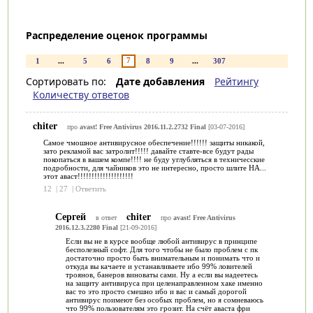
Распределение оценок программы
7
1
...
5
6
8
9
...
307
Сортировать по:
Дате добавления
Рейтингу
Количеству ответов
chiter
про
avast! Free Antivirus 2016.11.2.2732 Final
[03-07-2016]
Самое чмошное антивирусное обеспечение!!!!!! защиты никакой,
зато рекламой вас затролит!!!!! давайте ставте-все будут рады
покопаться в вашем компе!!!! не буду углубляться в техничесские
подробности, для чайников это не интересно, просто шлите НА...
этот аваст!!!!!!!!!!!!!!!!!!!!
12
|
27
|
Ответить
Сергей
chiter
в ответ
про
avast! Free Antivirus
2016.12.3.2280 Final
[21-09-2016]
Если вы не в курсе вообще любой антивирус в принципе
бесполезный софт. Для того чтобы не было проблем с пк
достаточно просто быть внимательным и понимать что и
откуда вы качаете и устанавливаете ибо 99% ловителей
троянов, банеров виноваты сами. Ну а если вы надеетесь
на защиту антивируса при целенаправленном хаке именно
вас то это просто смешно ибо и вас и самый дорогой
антивирус поимеют без особых проблем, но я сомневаюсь
что 99% пользователям это грозит. На счёт аваста фри