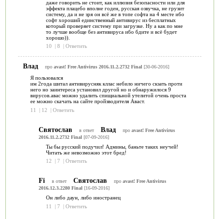
даже говорить не стоит, как иллюзия безопасности или для
эффекта плацебо вполне годен, русская озвучка, не грузит
систему, да и не зря он всё же в топе софта на 4 месте ибо
софт хороший единственный антивирус из бесплатных
который проверяет систему при загрузке. Ну а как по мне
то лучше вообще без антивируса ибо бдите и всё будет
хорошо)).
10
|
8
|
Ответить
Влад
про
avast! Free Antivirus 2016.11.2.2732 Final
[30-06-2016]
Я пользовался
им 2года шитал антивирусняк кллас небило ничего скзать проти
него но заинтереса установил другой но и обнаружилося 9
вирусов.авас можно удалить спищиальной утелитой очень проста
ее можно скачать на сайте пройзводителя Аваст.
11
|
12
|
Ответить
Святослав
Влад
в ответ
про
avast! Free Antivirus
2016.11.2.2732 Final
[07-09-2016]
Ты бы русский подучил! Админы, баньте таких неучей!
Читать же невозможно этот бред!
12
|
7
|
Ответить
Fi
Святослав
в ответ
про
avast! Free Antivirus
2016.12.3.2280 Final
[16-09-2016]
Он либо даун, либо иностранец
11
|
7
|
Ответить