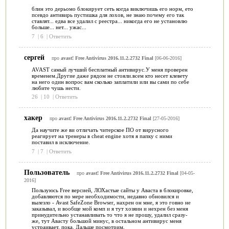
блин это дерьомо блокирует сеть когда виключишь его норм, ето
псевдо антивирь пустишка для лохов, не знаю почему его так
ставлят... едва все удалил с реестра... никогда его не установлю
больше... нет... ужас...
7
|
6
|
Ответить
сергей
про
avast! Free Antivirus 2016.11.2.2732 Final
[06-06-2016]
AVAST самый лучший бесплатный антивирус.У меня проверен
временем.Другие даже рядом не стояли.всем кто несет клевету
на него один вопрос вам сколько заплатили или вы сами по себе
любите чушь нести.
26
|
10
|
Ответить
хакер
про
avast! Free Antivirus 2016.11.2.2732 Final
[27-05-2016]
Да научите же ви отличать читерское ПО от вирусного
реагирует на тренеры в cheat engine хотя я папку с ними
поставил в исключение.
7
|
7
|
Ответить
Пользователь
про
avast! Free Antivirus 2016.11.2.2732 Final
[04-05-
2016]
Пользуюсь Free версией, ЛОХастые сайты у Аваста в блокировке,
добавляются по мере необходимости, недавно обновился и
вылезло - Avast SafeZone Browser, нахрен он мне, я это говно не
заказывал, и вообще мой комп и я тут хозяин и нехрен без меня
принудительно устанавливать то что я не прошу, удалил сразу-
же, тут Авасту большой минус, в остальном антивирус меня
устраивает, пока. Дальше посмотрим.