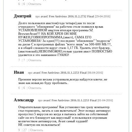
6
|
6
|
Ответить
Дмитрий
про
avast! Free Antivirus 2016.11.2.2732 Final
[29-04-2016]
Долго пользовался авастом(года четыре),как то после
очередного "обновления" на рабочем столе появился ярлык
УСТАНОВЛЕННОЙ авастом втихаря программы SZ
BrowserAvast!!! НА КОЙ ХРЕН ОН МНЕ
НУЖЕН,ГОВНОПРОГРАММА,(аваст), САМА ЕГО
УСТАНОВИЛА! За одно(!!!) последнее "обновление" "подросла"
на диске С в програмных файлах "всего лишь" на 500-600 МБ.!!!,
и в общей сложности вдруг стало 1,17 ГБ. Удалить этот браузер,
(авастовский),НЕВОЗМОЖНО,только удалив аваст ПОЛНОСТЬЮ
удаляется и это навязанное ГУАНО!
7
|
7
|
Ответить
Иван
про
avast! Free Antivirus 2016.11.1.2253 Final
[06-04-2016]
Прежние версии весьма устраивали,всегда найдутся ключи..не
знаю как новая,но буду пробовать..
6
|
6
|
Ответить
Александр
про
avast! Free Antivirus 2016.11.1.2253 Final
[01-04-2016]
Отвратительная программа! Как установил так сразу компьютер
стал тормозить, лагать и сам включаться! Этот псевдо антивирус
пропустил 5 вирусов но когда я пытаюсь зайти на собственный
сайт он его блокирует как вирусный! я пользовался огромным
колличеством антивирусов, Avast самый худший!
НЕ советую им пользоваться!
9
|
27
|
Ответить