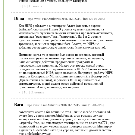
Уменя ихбыло 20 а теперь ноль сук* ЕБЛ@НЫ
6
|
6
|
Ответить
Dima
про
avast! Free Antivirus 2016.11.1.2245 Final
[20-01-2016]
Как HIPS работает в антивирусе Аваст (он есть в экране
файловой системы)? Имеет 3 уровня чувствительности, на
максимальной чувствительности начинает проявлять активность,
спрашивая "разрешить" или "запретить". На 1 и 2 уровне
чувствительности его работа незаметна, то есть если программа
троянская, и её нет в вирусной базе Аваста, то HIPS не
заблокирует вредоносную активность (я не замечал такого).
Помните, когда-то в Авасте был экран поведения, который
отслеживал руткиты низкого уровня в системе, поведение,
напоминающее действие вредоносных программ и
неразрешенные изменения. Может это тот же самый экран
поведения, только его переименовали в HIPS ? Как-то не похож
он на нормальный HIPS, одно название. Например, работу HIPS
видно в Касперском (Мониторинг активности), в Доктор вебе
(Превентивная защита), и решения HIPS принимает сам,
автоматически, и ещё делает откат действий вредоносной
программы. Аваст, по-моему, так не умеет.
7
|
10
|
Ответить
Вася
про
avast! Free Antivirus 2016.11.1.2245 Final
[16-01-2016]
советовать аваст я бы точно не стал , лично я себе поставил ad-
aware free , в нем движок bitdefender, а он гораздо лучше
касперского по обнаружению угроз , поэтому я и не поставил
kaspersky free, как так смотрел тестирование от nostromo771 , где
касперский не видел угрозы когда проверял сканером hitmanpro ,
а движок bitdefender находил угрозы, вот вам и доказательство ,
что bitdefender лучше