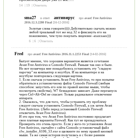
14
|
19
|
Ответить
sma27
антивирус
в ответ
про
avast! Free Antivirus
2016.12.3.2280 Final
[16-12-2016]
Золотые слова говорите)))) Действительно скачать можно
любой триальный тот же нод 32 и фиксануть его на
пожизненно, чем тупо покупать лицензии -ахаххаах)))
6
|
6
|
Ответить
Fred
про
avast! Free Antivirus 2016.11.1.2253 Final
[14-02-2016]
Бытует мнение, что хорошим вариантом является сочетание
Avast Free Antivirus и Comodo Firewall. Раньше так оно и было.
Но вот позавчера мне понадобилось установить эту "сладкую
парочку" на компьютер и ноутбук. И на компьютере и на
ноутбуке повторилась следующая картина.
1. Если сначала установить Avast Free Antivirus, то при попытке
обратиться к установочному файлу Comodo Firewall (любым
способом: запустить его или по правой кнопке мыши, чтобы
посмотреть свойства), W7 безнадежно зависает. Даже перезапуск
через Ctrl+Alt+Del не спасает. Только радикальное отключение
аппарата.
2. Оказалось, что для того, чтобы устранить эту проблему
следует сначала установить Comodo Firewall, а уж затем Avast
Free Antivirus. (Либо перед установкой Comodo Firewall
отключить Avast Free Antivirus).
И это при том, что Avast Free Antivirus постоянно предлагает
свои платные варианты Firewall. Как тут не призадуматься.
Проверить это очень просто. Если у кого-то установлен Avast
Free Antivirus, скачайте с сайта Comodo установочный файл
cfw_installer_6106_53.exe и щелкните по нему правой кнопкой
мыши. Та же самая история получилась и с более ранним