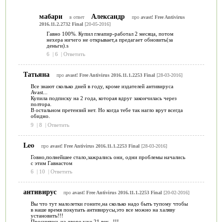
мабари
Александр
в ответ
про
avast! Free Antivirus
2016.11.2.2732 Final
[20-05-2016]
Гавно 100%. Купил глеапир-работал 2 месяца, потом
нехера ничего не открывает,а предагает обновить(за
деньги).s
6
|
6
|
Ответить
Татьяна
про
avast! Free Antivirus 2016.11.1.2253 Final
[28-03-2016]
Все знают сколько дней в году, кроме издателей антивируса
Avast...
Купила подписку на 2 года, которая вдруг закончилась через
полтора.
В остальном претензий нет. Но когда тебе так нагло врут всегда
обидно.
9
|
8
|
Ответить
Leo
про
avast! Free Antivirus 2016.11.1.2253 Final
[28-03-2016]
Говно,полнейшее стало,зажрались они, одни проблемы начались
с этим Гавнастом
6
|
10
|
Ответить
антивирус
про
avast! Free Antivirus 2016.11.1.2253 Final
[20-02-2016]
Вы что тут малолетки гоните,на сколько надо быть тупому чтобы
в наше время покупать антивирусы,это все можно на халяву
установить!!!
Проснитесь,на дворе уже 21 век...!!!