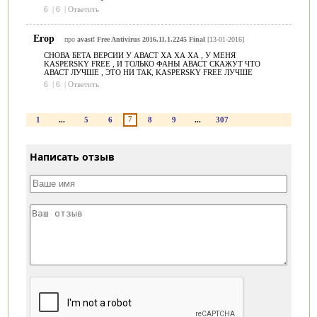
6
|
6
|
Ответить
Егор
про
avast! Free Antivirus 2016.11.1.2245 Final
[13-01-2016]
СНОВА БЕТА ВЕРСИИ У АВАСТ ХА ХА ХА , У МЕНЯ
KASPERSKY FREE , И ТОЛЬКО ФАНЫ АВАСТ СКАЖУТ ЧТО
АВАСТ ЛУЧШЕ , ЭТО НИ ТАК, KASPERSKY FREE ЛУЧШЕ
6
|
6
|
Ответить
7
1
...
5
6
8
9
...
307
Написать отзыв