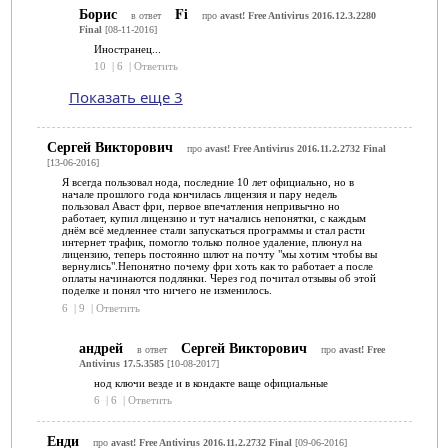
Борис
Fi
в ответ
про
avast! Free Antivirus 2016.12.3.2280
Final
[08-11-2016]
Иностранец...
10
|
6
|
Ответить
Показать еще 3
Сергей Викторович
про
avast! Free Antivirus 2016.11.2.2732 Final
[13-06-2016]
Я всегда пользовал нода, последние 10 лет официально, но в
начале прошлого года кончилась лицензия и пару недель
пользовал Аваст фри, первое впечатления непривычно но
работает, купил лицензию и тут начались непонятки, с каждым
днём всё медленнее стали запускаться программы и стал расти
интернет трафик, помогло только полное удаление, плюнул на
лицензию, теперь постоянно шлют на почту "мы хотим чтобы вы
вернулись".Непонятно почему фри хоть как то работает а после
оплаты начинаются подлянки. Через год почитал отзывы об этой
поделке и понял что ничего не изменилось.
6
|
9
|
Ответить
андрей
Сергей Викторович
в ответ
про
avast! Free
Antivirus 17.5.3585
[10-08-2017]
нод ключи везде и в кондакте ваще официальные
6
|
6
|
Ответить
Енди
про
avast! Free Antivirus 2016.11.2.2732 Final
[09-06-2016]