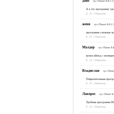
Jane
про
iTunes 8.0.1
[2
А я эту программу хра
6
|
6
|
Ответить
женя
про
iTunes 8.0.1
[
программа сложная луч
6
|
6
|
Ответить
Малдер
про
iTunes 8.0
купил айпод с нелице
6
|
6
|
Ответить
Владислав
про
iTune
Отвратительная програ
6
|
6
|
Ответить
Лакорос
про
iTunes 8.
Удобная программа.Под
6
|
6
|
Ответить