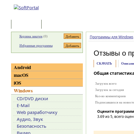
Программы
Статьи
Корзина закачек
(
0
)
Программы для Windows
Избранные программы
Отзывы о п
Категории
СКАЧАТЬ
Описани
Android
Общая статистик
macOS
iOS
Загрузок всего
Windows
Загрузок за сегодня
Кол-во комментариев
CD/DVD диски
Подписавшихся на новост
E-Mail
Оцените программ
Web разработчику
3.69
из 5, всего оцен
Аудио, Звук
Безопасность
Видео