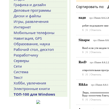
Графика и дизайн
Сортировать по:
Деловые программы
Диски и файлы
надя
про
iTunes 8.0.2.2
Игры, развлечения
ребят подскажите мне 
Интернет
6
|
6
|
Ответить
Мобильные телефоны
Навигация, GPS
Sinapse
про
iTunes 8.0
Образование, наука
Reed если утя модем т
Рабочий стол, десктоп
6
|
6
|
Ответить
Разработчику
Серверы
ReeD
про
iTunes 8.0.2.
Сети
отвротительная програ
Система
6
|
6
|
Ответить
Текст
Хобби, увлечения
Rikka
про
iTunes 8.0.1
Электронные книги
Люди, соооооооооооос!
ТОП-100 для Windows
Буду ооооочень благо
6
|
6
|
Ответить