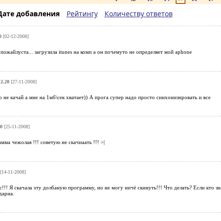
Дате добавления
Рейтингу
Количеству ответов
0
[02-12-2008]
пожайлуста... загрузила itunes на комп а он почемуто не определяет мой aphone
.2.20
[27-11-2008]
о не качай а мне на 1мб\сек хватает)) А прога супер надо просто синхонизировать и все
20
[25-11-2008]
мма чежолая !!! советую не скачиаать !!! >|
[14-11-2008]
!! Я скачала эту долбаную программу, но не могу ничё скинуть!!! Что делать? Если кто зна
дарна.