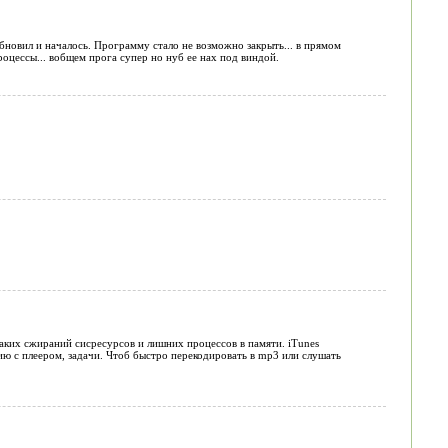
бновил и началось. Программу стало не возможно закрыть... в прямом
процессы... вобщем прога супер но нуб ее нах под виндой.
никаких сжираний сисресурсов и лишних процессов в памяти. iTunes
ию с плеером, задачи. Чтоб быстро перекодировать в mp3 или слушать