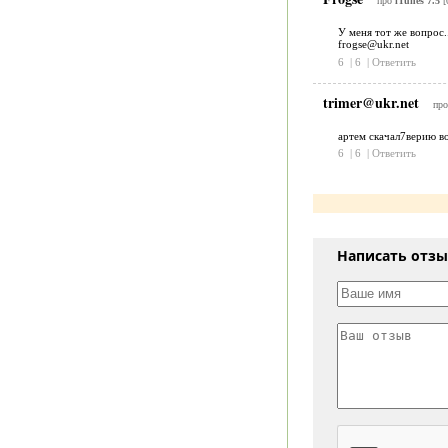
про
iTunes 7.5
[
У меня тот же вопрос.
frogse@ukr.net
6
|
6
|
Ответить
trimer@ukr.net
пр
артем скачал7верию во
6
|
6
|
Ответить
Написать отз