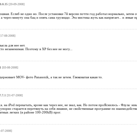
0.0.35
[20-09-2008]
ная. Еслиб не одно но. После установки 7й версии почти год работал нормально, затем о
 а через минуту она бац и опять сама грузиццо. Эта мистика жуть как напрягает... и левые 
17-08-2008]
ысла для нее нет.
то незаменимая. Поэтому в ХР без нее не могу...
1
[03-08-2008]
держивает MOV- фото Panasonik, а так не зачем. Глюковатая какая то.
7.7.1
[31-07-2008]
.к. на iPod перекачать, кроме как через нее, не знал, как. Но потом проЯснилось - Флула: 
упорно старается перетянуть на себя лишние, не свойственные программе по взаимодейств
атных легких (в районе 100-200kB) прог.
-07-2008]