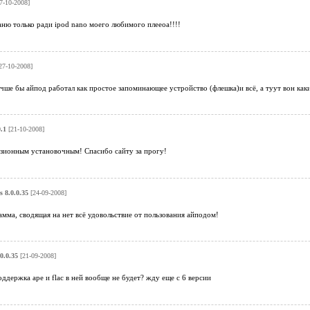
7-10-2008]
ню только ради ipod nano моего любимого плееоа!!!!
27-10-2008]
ше бы айпод работал как простое запоминающее устройство (флешка)и всё, а туут вон как
.1
[21-10-2008]
нзионным установочным! Спасибо сайту за прогу!
s 8.0.0.35
[24-09-2008]
мма, сводящая на нет всё удовольствие от пользования айподом!
0.0.35
[21-09-2008]
держка ape и flac в ней вообще не будет? жду еще с 6 версии