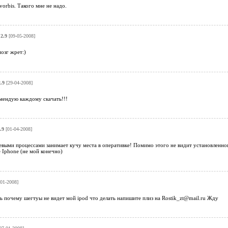
orbis. Такого мне не надо.
.2.9
[09-05-2008]
озг жрет:)
.9
[29-04-2008]
омендую каждому скачать!!!
.9
[01-04-2008]
евыми процессами занимает кучу места в оперативке! Помимо этого не видит установленног
е Iphone (не мой конечно)
01-2008]
 почему шегтуы не видет мой ipod что делать напишите плиз на Rostik_zt@mail.ru Жду