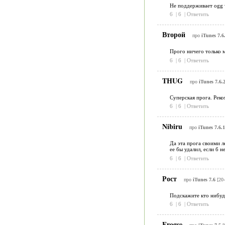
Не поддерживает ogg v
6
|
6
|
Ответить
Второй
про
iTunes 7.6
Прого ничего только м
6
|
6
|
Ответить
THUG
про
iTunes 7.6.2
Суперская прога. Рек
6
|
6
|
Ответить
Nibiru
про
iTunes 7.6.1
Да эта прога своими л
ее бы удалил, если б н
6
|
6
|
Ответить
Рост
про
iTunes 7.6
[20-
Подскажите кто нибудь
6
|
6
|
Ответить
Frogse