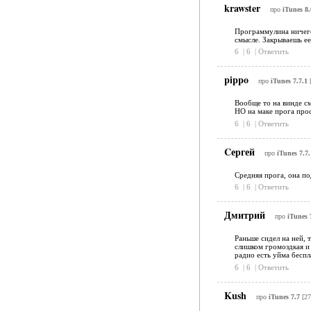
krawster
про
iTunes 8.
Программулина ничегош
смысле. Закрываешь ее
6
|
6
|
Ответить
pippo
про
iTunes 7.7.1
[
Вообще то на винде см
НО на маке прога прос
6
|
6
|
Ответить
Cергей
про
iTunes 7.7.
Средняя прога, она по
6
|
6
|
Ответить
Дмитрий
про
iTunes 
Раньше сидел на ней, т
слишком громоздкая и 
радио есть уйма беспл
6
|
6
|
Ответить
Kush
про
iTunes 7.7
[27