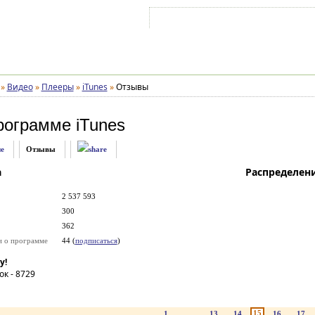
Войти на аккаунт
Зарегистрироваться
»
Видео
»
Плееры
»
iTunes
»
Отзывы
рограмме
iTunes
е
Отзывы
а
Распределен
2 537 593
300
362
и о программе
44 (
подписаться
)
у!
ок -
8729
15
1
...
13
14
16
17