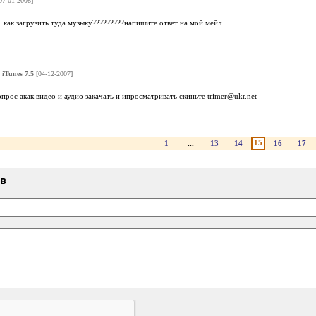
07-01-2008]
..как загрузить туда музыку?????????напишите ответ на мой мейл
о
iTunes 7.5
[04-12-2007]
прос акак видео и аудио закачать и ипросматривать скиньте trimer@ukr.net
15
1
...
13
14
16
17
ыв