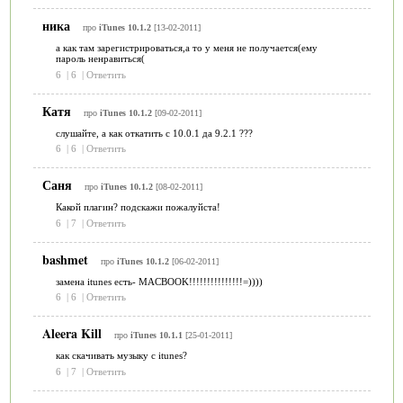
ника
про
iTunes 10.1.2
[13-02-2011]
а как там зарегистрироваться,а то у меня не получается(ему
пароль ненравиться(
6
|
6
|
Ответить
Катя
про
iTunes 10.1.2
[09-02-2011]
слушайте, а как откатить с 10.0.1 да 9.2.1 ???
6
|
6
|
Ответить
Саня
про
iTunes 10.1.2
[08-02-2011]
Какой плагин? подскажи пожалуйста!
6
|
7
|
Ответить
bashmet
про
iTunes 10.1.2
[06-02-2011]
замена itunes есть- MACBOOK!!!!!!!!!!!!!!!=))))
6
|
6
|
Ответить
Aleera Kill
про
iTunes 10.1.1
[25-01-2011]
как скачивать музыку с itunes?
6
|
7
|
Ответить