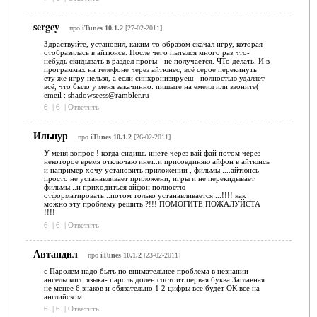
sergey
про
iTunes 10.1.2
[27-02-2011]
Здраствуйте, установил, каким-то образом скачал игру, которая
отобразилась в айтюнсе. После чего пытался много раз что-
небудь скидывать в раздел прогы - не получается. ЧТо делать. И в
программах на телефоне через айтюнес, всё серое перекинуть
ету же игру нельзя, а если синхронизируеш - полностью удаляет
всё, что было у меня закачинно. пишыте на емеил или звоните(
emeil : shadowseess@rambler.ru
6
|
6
|
Ответить
Ильнур
про
iTunes 10.1.2
[26-02-2011]
У меня вопрос ! когда сидишь инете через вай фай потом через
некоторое время отключаю инет..и присоединяю айфон в айтюнсь
и например хочу установить приложении , фильмы ....айтюнсь
просто не устанавливает приложени, игры и не перекидывает
фильмы...и приходиться айфон полностю
отформатировать...потом только устанавливается ...!!!! как
можно эту проблему решить ?!!! ПОМОГИТЕ ПОЖАЛУЙСТА
!!!!
6
|
6
|
Ответить
Автандил
про
iTunes 10.1.2
[23-02-2011]
с Паролем надо быть по внимательнее проблема в незнании
ангельского языка- пароль долен состоит первая буква Заглавная
не менее 6 знаков и обязательно 1 2 цифры все будет ОК все на
английском
6
|
6
|
Ответить