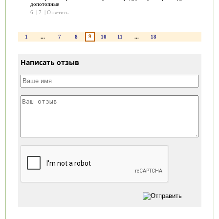
допотопные
6
|
7
|
Ответить
9
1
...
7
8
10
11
...
18
Написать отзыв