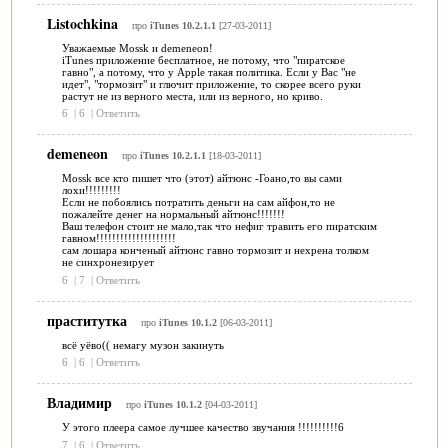
Listochkina
про
iTunes 10.2.1.1
[27-03-2011]
Уважаемые Mossk и demeneon!
iTunes приложение бесплатное, не потому, что "пиратское
гавно", а потому, что у Apple такая политика. Если у Вас "не
идет", "тормозит" и глючит приложение, то скорее всего руки
растут не из верного места, или из верного, но криво.
6
|
6
|
Ответить
demeneon
про
iTunes 10.2.1.1
[18-03-2011]
Mossk все кто пишет что (этот) айтюнс -Гоано,то вы сами
лохи!!!!!!!!!
Если не побоялись потратить деньги на сам айфон,то не
пожалейте денег на нормальный айтюнс!!!!!!!
Ваш телефон стоит не мало,так что нефиг травить его пиратским
гавном!!!!!!!!!!!!!!!!!!!!
сам лошара конченый айтюнс гавно тормозит и нехрена толком
не синхронезирует
6
|
7
|
Ответить
праститутка
про
iTunes 10.1.2
[06-03-2011]
всё уёво(( немагу музон закинуть
6
|
6
|
Ответить
Владимир
про
iTunes 10.1.2
[04-03-2011]
У этого плеера самое лучшее качество звучания !!!!!!!!!!6
7
|
6
|
Ответить