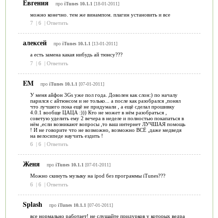
Евгения
про
iTunes 10.1.1
[18-01-2011]
можно конечно. тем же винампом. плагин установить и все
7
|
6
|
Ответить
алексей
про
iTunes 10.1.1
[13-01-2011]
а есть замена какая нибудь ай тюнсу???
7
|
6
|
Ответить
EM
про
iTunes 10.1.1
[07-01-2011]
У меня айфон 3Gs уже пол года. Доволен как слон:) по началу
парился с айтюнсом и не только... а после как разобрался ,понял
что лучшего пока ещё не придумали , а ещё сделал прошивку
4.0.1 вообще ЦАЦА :))) Кто не может в нём разобраться ,
советую уделить ему 2 вечера в неделе и полностью покапаться в
нём ,если возникают вопросы ,то ваш интернет ЛУЧШАЯ помощь
! И не говорите что не возможно, возможно ВСЁ ,даже медведя
на велосипеде научить ездить !
6
|
6
|
Ответить
Женя
про
iTunes 10.1.1
[07-01-2011]
Можно скинуть музыку на ipod без программы iTunes???
6
|
6
|
Ответить
Splash
про
iTunes 10.1.1
[07-01-2011]
все нормально работает! не слушайте придурков у которых ведра