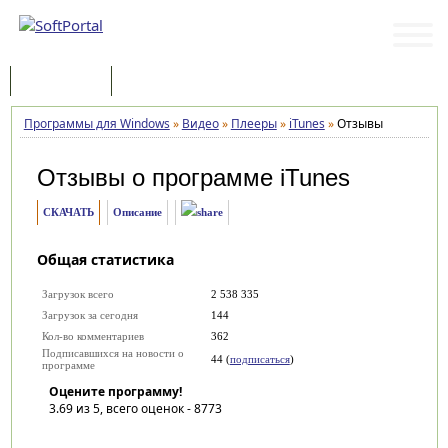
Программы
Статьи
Программы для Windows
»
Видео
»
Плееры
»
iTunes
»
Отзывы
Отзывы о программе
iTunes
СКАЧАТЬ
Описание
Общая статистика
Загрузок всего
2 538 335
Загрузок за сегодня
144
Кол-во комментариев
362
Подписавшихся на новости о
44 (
подписаться
)
программе
Оцените программу!
3.69
из 5, всего оценок -
8773