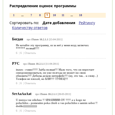
Распределение оценок программы
9
1
...
7
8
10
11
...
18
Сортировать по:
Дате добавления
Рейтингу
Количеству ответов
Богдан
про
iTunes 10.2.1.1
[15-04-2011]
Не качайте эту программу, из за неё у меня ноуд заглючил.
****** полный!!!!
6
|
6
|
Ответить
РУС
про
iTunes 10.2.1.1
[11-04-2011]
itunes - говно!!!!! Заёба полная!!! Мало того, что он перестает
синхронизироваться, он уже полгода не может iso свою
обновить!!!! Дебилы делали интерфейс!!! (ну, это так... к слову...)
Телефон не плохой, но БЛЯ!!!! ТУНЕЦ!!!
6
|
6
|
Ответить
SrrAaAaAat
про
iTunes 10.2.1.1
[28-03-2011]
U menya vse otlichno !! SPASIBBBB OY !!!!! a u kogo ne
poluchilos - postaraites poka chtob u vas poluchilos s samim soboi !!
dodiki)))))))))))))
6
|
6
|
Ответить