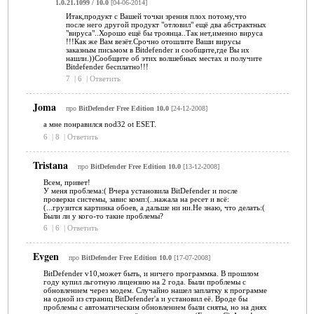
1.0.21.1099 / 10.0
[04-06-2014]
Итак,продукт с Вашей точки зрения плох потому,что
после него другой продукт "отловил" ещё два абстрактных
"вируса"..Хорошо ещё бы троянца..Так нет,именно вируса
!!!Как же Вам везёт.Срочно отошлите Ваши вирусы
заказным письмом в Bitdefender и сообщите,где Вы их
нашли.))Сообщите об этих волшебных местах и получите
Bitdefender бесплатно!!!
7
|
6
|
Ответить
Joma
про
BitDefender Free Edition 10.0
[24-12-2008]
а мне понравился nod32 ot ESET.
6
|
8
|
Ответить
Tristana
про
BitDefender Free Edition 10.0
[13-12-2008]
Всем, привет!
У меня проблема:( Вчера установила BitDefender и после
проверки системы, завис комп:(..нажала на ресет и всё:
(...грузится картинка обоев, а дальше ни ни.Не знаю, что делать:(
Были ли у кого-то такие проблемы?
6
|
6
|
Ответить
Evgen
про
BitDefender Free Edition 10.0
[17-07-2008]
BitDefender v10,может быть, и ничего программка. В прошлом
году купил льготную лицензию на 2 года. Были проблемы с
обновлением через модем. Случайно нашел заплатку к программе
на одной из страниц BitDefender'а и установил её. Вроде бы
проблемы с автоматическим обновлением были сняты, но на днях