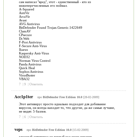
сам написал "вред", этот - единственный - кто из
нижеперечисленных его поймал.
A-Squared
AntiVir
ArcaVir
Avast
AVG Antivirus
BitDefender Found Trojan.Generic.1422649
ClamAV
CPsecure
Dr.Web
F-Prot Antivirus
F-Secure Anti-Virus
Ikarus
Kaspersky Anti-Virus
NOD32
Norman Virus Control
Panda Antivirus
Quick Heal
Sophos Antivirus
VirusBuster
VBA32
7
|
9
|
Ответить
Acc1p1ter
про
BitDefender Free Edition 10.0
[28-02-2009]
Этот антивирус просто идиально подходит для добивание
вирусов, он всегда находит то, что другие, да же самые лучшие,
не видят. 5 баллов.
7
|
6
|
Ответить
veps
про
BitDefender Free Edition 10.0
[15-02-2009]
классный антивирус,не первый год юзаю,никаких