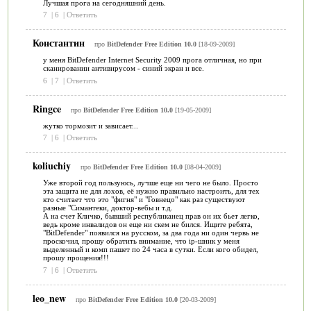
Лучшая прога на сегодняшний день.
7
|
6
|
Ответить
Константин
про
BitDefender Free Edition 10.0
[18-09-2009]
у меня BitDefender Internet Security 2009 прога отличная, но при
сканировании антивирусом - синий экран и все.
6
|
7
|
Ответить
Ringce
про
BitDefender Free Edition 10.0
[19-05-2009]
жутко тормозит и зависает...
7
|
6
|
Ответить
koliuchiy
про
BitDefender Free Edition 10.0
[08-04-2009]
Уже второй год пользуюсь, лучше еще ни чего не было. Просто
эта защита не для лохов, её нужно правильно настроить, для тех
кто считает что это "фигня" и "Говнецо" как раз существуют
разные "Симантеки, доктор-вебы и т.д.
А на счет Кличко, бывший республиканец прав он их бьет легко,
ведь кроме инвалидов он еще ни скем не бился. Ищите ребята,
"BitDefender" появился на русском, за два года ни один червь не
проскочил, прошу обратить внимание, что ip-шник у меня
выделенный и комп пашет по 24 часа в сутки. Если кого обидел,
прошу прощения!!!
7
|
6
|
Ответить
leo_new
про
BitDefender Free Edition 10.0
[20-03-2009]