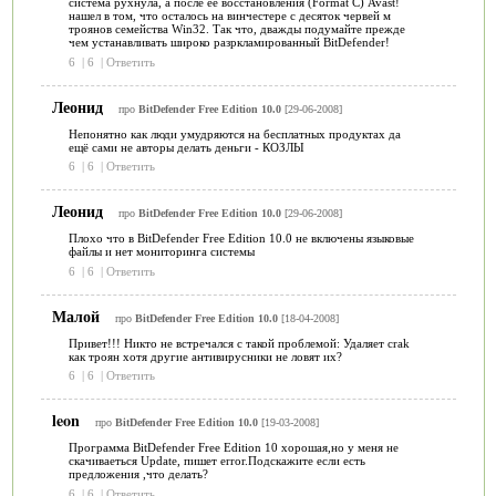
система рухнула, а после её восстановления (Format C) Avast!
нашел в том, что осталось на винчестере с десяток червей м
троянов семейства Win32. Так что, дважды подумайте прежде
чем устанавливать широко разркламированный BitDefender!
6
|
6
|
Ответить
Леонид
про
BitDefender Free Edition 10.0
[29-06-2008]
Непонятно как люди умудряются на бесплатных продуктах да
ещё сами не авторы делать деньги - КОЗЛЫ
6
|
6
|
Ответить
Леонид
про
BitDefender Free Edition 10.0
[29-06-2008]
Плохо что в BitDefender Free Edition 10.0 не включены языковые
файлы и нет мониторинга системы
6
|
6
|
Ответить
Малой
про
BitDefender Free Edition 10.0
[18-04-2008]
Привет!!! Никто не встречался с такой проблемой: Удаляет crak
как троян хотя другие антивирусники не ловят их?
6
|
6
|
Ответить
leon
про
BitDefender Free Edition 10.0
[19-03-2008]
Программа BitDefender Free Edition 10 хорошая,но у меня не
скачиваеться Update, пишет error.Подскажите если есть
предложения ,что делать?
6
|
6
|
Ответить