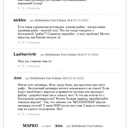
нареканий.Супер!
6
|
6
|
Ответить
nickleo
про
BitDefender Free Edition 10.0
[07-02-2009]
Есть такая украинская поговорка: дэшэва рыбка - пагана юшка
(дешевая рыба - плохой суп). Что же тогда говорить о
бесплатной "рыбке"? Сэмантэк эндпойнт - и ноу проблем! Мочит
вирусов, как Кличко негров:-))
6
|
8
|
Ответить
LastSurviv0r
про
BitDefender Free Edition 10.0
[07-01-2009]
Мда уж, гавнецо еще то
6
|
6
|
Ответить
Ares
про
BitDefender Free Edition 10.0
[01-01-2009]
Фигня этот антивирь. Ясно сразу было, как прочитал про него
инфу... Бесплатный антивирь ничего нормального не умеет! Если
будут проблемы с вирусаи и крякнется система или пропадут
файлы - разработчики так и скажут, мол "А что вы хотели то с
бесплатным антивирусом? Хотите больше защиты, приобретайте
платную версию". Так, что именно эта "БЕСПЛАТНАЯ" версия
антивиря отстой! У меня NOD после него еще 3 вируса отловил и
еще на одного подозрение. Вот!
6
|
6
|
Ответить
МАРКО
Ares
в ответ
про
BitDefender Free Edition