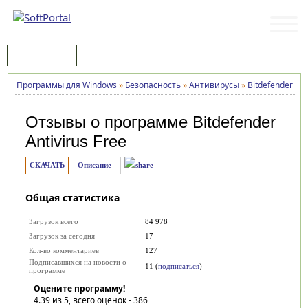
Программы
Статьи
Программы для Windows
»
Безопасность
»
Антивирусы
»
Bitdefender Ant
Отзывы о программе
Bitdefender
Antivirus Free
СКАЧАТЬ
Описание
Общая статистика
Загрузок всего
84 978
Загрузок за сегодня
17
Кол-во комментариев
127
Подписавшихся на новости о
11 (
подписаться
)
программе
Оцените программу!
4.39
из 5, всего оценок -
386