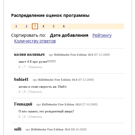
Распределение оценок программы
3
1
2
4
5
6
Сортировать по:
Дате добавления
Рейтингу
Количеству ответов
колян коляныч
про
BitDefender Free Edition 10.0
[07-12-2009]
аваст 4.8 про рулит!!!!!!!
6
|
7
|
Ответить
bahia41
про
BitDefender Free Edition 10.0
[07-12-2009]
качаю и сплю скорость аж 16кб/с
6
|
6
|
Ответить
Геннадий
про
BitDefender Free Edition 10.0
[27-10-2009]
О кто скажет, это резидентный авирь?
6
|
6
|
Ответить
salli
про
BitDefender Free Edition 10.0
[08-10-2009]