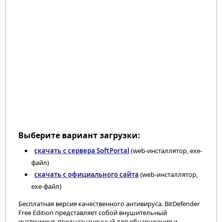
Выберите вариант загрузки:
скачать с сервера SoftPortal
(web-инсталлятор, exe-
файл)
скачать с официального сайта
(web-инсталлятор,
exe-файл)
Бесплатная версия качественного антивируса. BitDefender
Free Edition представляет собой внушительный
инструмент, предназначенный для обнаружения и