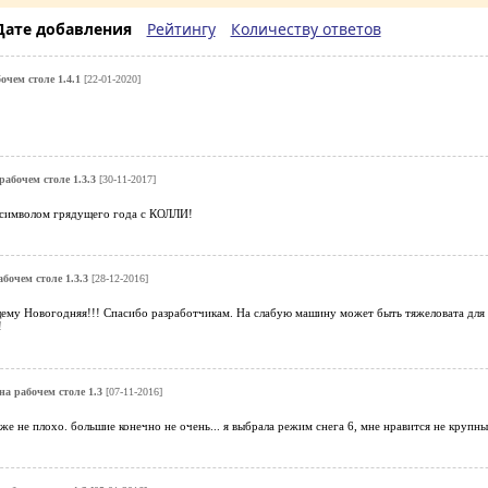
Дате добавления
Рейтингу
Количеству ответов
очем столе 1.4.1
[22-01-2020]
рабочем столе 1.3.3
[30-11-2017]
с символом грядущего года с КОЛЛИ!
бочем столе 1.3.3
[28-12-2016]
ему Новогодняя!!! Спасибо разработчикам. На слабую машину может быть тяжеловата для 
!
на рабочем столе 1.3
[07-11-2016]
аже не плохо. большие конечно не очень... я выбрала режим снега 6, мне нравится не крупные