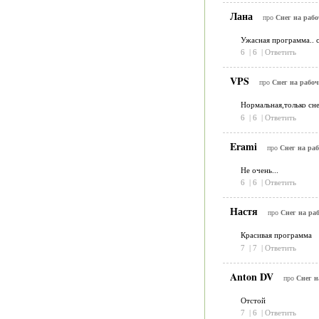
Лана
про
Снег на рабо
Ужасная программа.. 
6
|
6
|
Ответить
VPS
про
Снег на рабоч
Нормальная,только сн
6
|
6
|
Ответить
Erami
про
Снег на раб
Не очень...
6
|
6
|
Ответить
Настя
про
Снег на раб
Красивая программа
7
|
7
|
Ответить
Anton DV
про
Снег н
Отстой
7
|
6
|
Ответить