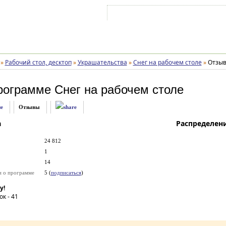
Войти на аккаунт
Зарегистрироваться
»
Рабочий стол, десктоп
»
Украшательства
»
Снег на рабочем столе
»
Отзы
рограмме
Снег на рабочем столе
е
Отзывы
а
Распределен
24 812
1
14
и о программе
5 (
подписаться
)
у!
ок -
41