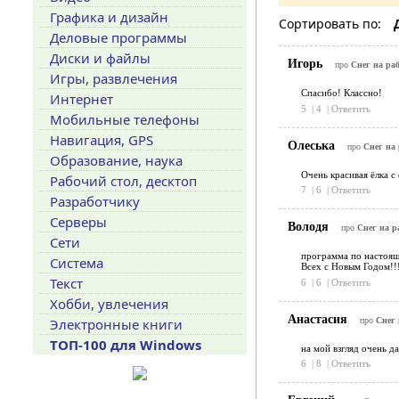
Графика и дизайн
Сортировать по:
Деловые программы
Диски и файлы
Игорь
про
Снег на раб
Игры, развлечения
Спасибо! Классно!
Интернет
5
|
4
|
Ответить
Мобильные телефоны
Навигация, GPS
Олеська
про
Снег на 
Образование, наука
Очень красивая ёлка 
Рабочий стол, десктоп
7
|
6
|
Ответить
Разработчику
Серверы
Володя
про
Снег на ра
Сети
программа по настоящ
Система
Всех с Новым Годом!!
Текст
6
|
6
|
Ответить
Хобби, увлечения
Анастасия
про
Снег 
Электронные книги
ТОП-100 для Windows
на мой взгляд очень д
6
|
8
|
Ответить