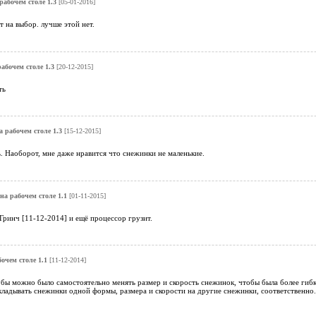
рабочем столе 1.3
[05-01-2016]
т на выбор. лучше этой нет.
абочем столе 1.3
[20-12-2015]
ть
а рабочем столе 1.3
[15-12-2015]
. Наоборот, мне даже нравится что снежинки не маленькие.
на рабочем столе 1.1
[01-11-2015]
Гринч [11-12-2014] и ещё процессор грузит.
очем столе 1.1
[11-12-2014]
бы можно было самостоятельно менять размер и скорость снежинок, чтобы была более гибка
ладывать снежинки одной формы, размера и скорости на другие снежинки, соответственно.