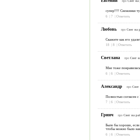
Евгений
про
Снег на 
супер!!!! Снежинки ту
6
|
7
|
Ответить
Любовь
про
Снег на р
Скажите как его удали
18
|
8
|
Ответить
Светлана
про
Снег н
Мне тоже понравилась
6
|
6
|
Ответить
Александр
про
Снег 
Полностью согласен с 
7
|
6
|
Ответить
Гринч
про
Снег на раб
Было бы хорошо, если 
чтобы можно было нак
6
|
6
|
Ответить