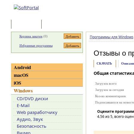
Программы
Статьи
Корзина закачек
(
0
)
Программы для Windows
Избранные программы
Отзывы о п
Категории
СКАЧАТЬ
Описани
Android
Общая статистик
macOS
iOS
Загрузок всего
Windows
Загрузок за сегодня
Кол-во комментариев
CD/DVD диски
Подписавшихся на новост
E-Mail
Оцените программ
Web разработчику
4.56
из 5, всего оцен
Аудио, Звук
Безопасность
Видео