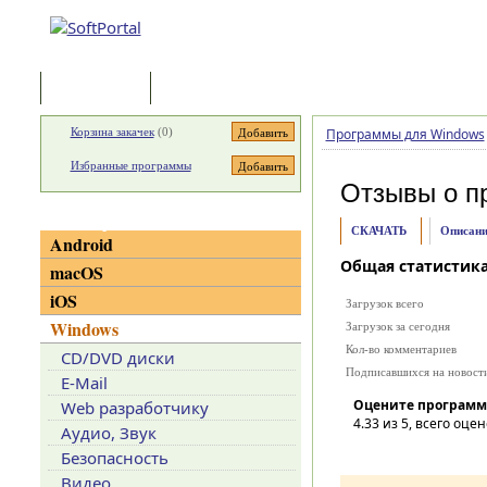
Программы
Статьи
Корзина закачек
(
0
)
Программы для Windows
Избранные программы
Отзывы о п
Категории
СКАЧАТЬ
Описани
Android
Общая статистик
macOS
iOS
Загрузок всего
Windows
Загрузок за сегодня
Кол-во комментариев
CD/DVD диски
Подписавшихся на новост
E-Mail
Оцените программ
Web разработчику
4.33
из 5, всего оцен
Аудио, Звук
Безопасность
Видео