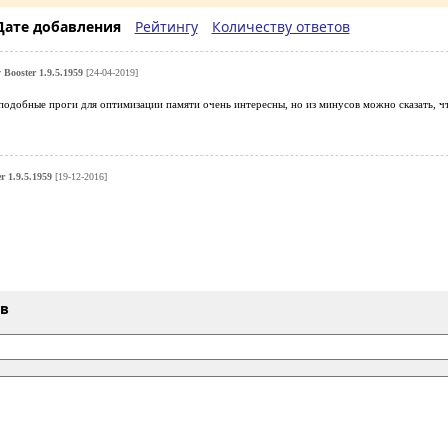
Дате добавления
Рейтингу
Количеству ответов
Booster 1.9.5.1959
[24-04-2019]
подобные проги для оптимизации памяти очень интересны, но из минусов можно сказать, что
r 1.9.5.1959
[19-12-2016]
ыв