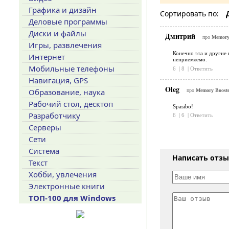
Графика и дизайн
Сортировать по:
Деловые программы
Диски и файлы
Дмитрий
про
Memory 
Игры, развлечения
Конечно эта и другие 
Интернет
неприемлемо.
Мобильные телефоны
6
|
8
|
Ответить
Навигация, GPS
Oleg
Образование, наука
про
Memory Booste
Рабочий стол, десктоп
Spasibo!
Разработчику
6
|
6
|
Ответить
Серверы
Сети
Система
Написать отз
Текст
Хобби, увлечения
Электронные книги
ТОП-100 для Windows