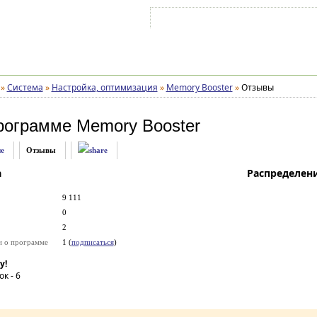
Войти на аккаунт
Зарегистрироваться
»
Система
»
Настройка, оптимизация
»
Memory Booster
»
Отзывы
рограмме
Memory Booster
е
Отзывы
а
Распределен
9 111
0
2
и о программе
1 (
подписаться
)
у!
ок -
6