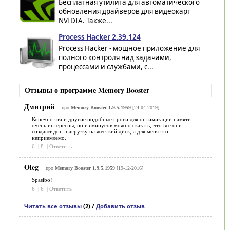
Бесплатная утилита для автоматического
обновления драйверов для видеокарт
NVIDIA. Также...
Process Hacker 2.39.124
Process Hacker - мощное приложение для
полного контроля над задачами,
процессами и службами, с...
Отзывы о программе Memory Booster
Дмитрий
про
Memory Booster 1.9.5.1959
[24-04-2019]
Конечно эта и другие подобные проги для оптимизации памяти
очень интересны, но из минусов можно сказать, что все они
создают доп. нагрузку на жёсткий диск, а для меня это
неприемлемо.
6
|
8
|
Ответить
Oleg
про
Memory Booster 1.9.5.1959
[19-12-2016]
Spasibo!
6
|
6
|
Ответить
Читать все отзывы
(2) /
Добавить отзыв