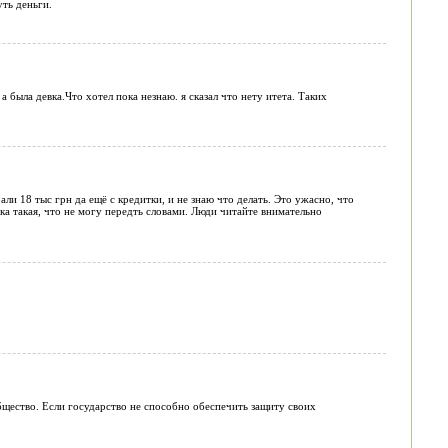
уть деньги.
была девка.Что хотел пока незнаю. я сказал что нету итета. Таких
ли 18 тыс грн да ещё с кредитки, и не знаю что делать. Это ужасно, что
ка такая, что не могу передть словами. Люди читайте внимательно
щество. Если государство не способно обеспечить защиту своих