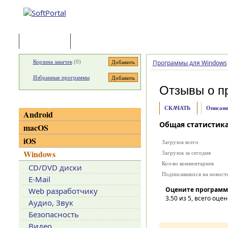
Программы
Статьи
Корзина закачек
(
0
)
Программы для Windows
Избранные программы
Отзывы о п
Категории
СКАЧАТЬ
Описани
Android
Общая статистик
macOS
iOS
Загрузок всего
Windows
Загрузок за сегодня
Кол-во комментариев
CD/DVD диски
Подписавшихся на новост
E-Mail
Оцените программ
Web разработчику
3.50
из 5, всего оцен
Аудио, Звук
Безопасность
Видео