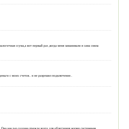
алогичная ссума,а вот первый раз ,когда меня заманивали я сама сняла
ньги с моих счетов.. и не разрешил подключение..
 Она как раз создана прежде всего для облегчения жизни системным