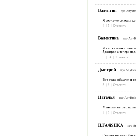
Валентин
про
AnyDes
Я вот тоже сегодня хо
4
|
5
|
Ответить
Валентина
про
AnyDe
Я к сожелению тоже вл
5доларов а теперь над
5
|
34
|
Ответить
Дмитрий
про
AnyDesk
Вот тоже общался и од
5
|
6
|
Ответить
Наталья
про
AnyDesk
Меня начали уговарива
4
|
9
|
Ответить
ILFA4iSHKA
про
An
Сколько же малообразо