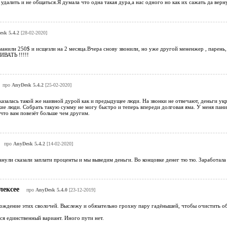
удалить и не общаться.Я думала что одна такая дура,а нас одного но как их сажать да верн
sk 5.4.2
[28-02-2020]
нили 250$ и исщезли на 2 месяца.Вчера снову звонили, но уже другой мененжер , парень, а 
ИВАТЬ !!!!!
про
AnyDesk 5.4.2
[25-02-2020]
азалась такой же наивной дурой как и предыдущее люди. На звонки не отвечают, деньги укра
ие люди. Собрать такую сумму не могу быстро и теперь впереди долговая яма. У меня пани
 что вам повезёт больше чем другим.
про
AnyDesk 5.4.2
[14-02-2020]
нули сказали заплати проценты и мы выведим деньги. Во концовке денег тю тю. Заработала
лексее
про
AnyDesk 5.4.0
[23-12-2019]
ождение этих сволочей. Выслежу и обязательно грохну пару гадёнышей, чтобы очистить об
ся единственный вариант. Иного пути нет.