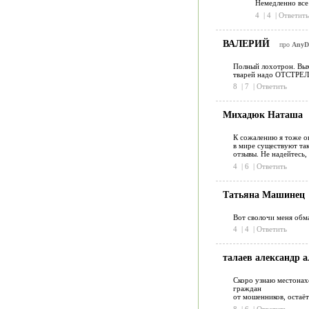
Немедленно все 
4
|
4
|
Ответить
ВАЛЕРИЙ
про
AnyDe
Полный лохотрон. Выма
тварей надо ОТСТРЕЛ
8
|
7
|
Ответить
Михадюк Наташа
К сожалению я тоже ок
в мире существуют так
отзывы. Не надейтесь,
4
|
6
|
Ответить
Татьяна Машинец
Вот сволочи меня обма
4
|
4
|
Ответить
талаев александр а
Скоро узнаю местонах
граждан
от мошенников, остаёт
8
|
6
|
Ответить