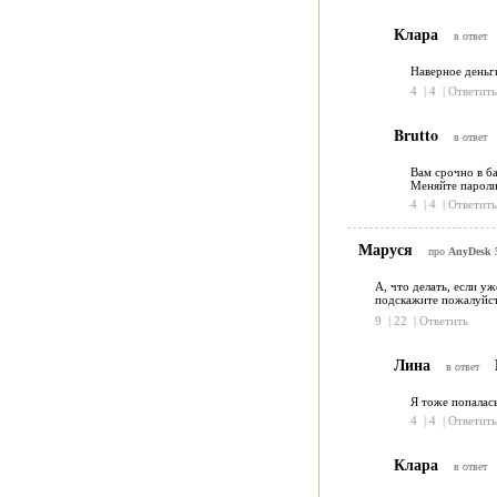
Клара
в ответ
Наверное деньги
4
|
4
|
Ответить
Brutto
в ответ
Вам срочно в ба
Меняйте пароли.
4
|
4
|
Ответить
Маруся
про
AnyDesk 5
А, что делать, если уж
подскажите пожалуйс
9
|
22
|
Ответить
Лина
в ответ
Я тоже попалась
4
|
4
|
Ответить
Клара
в ответ