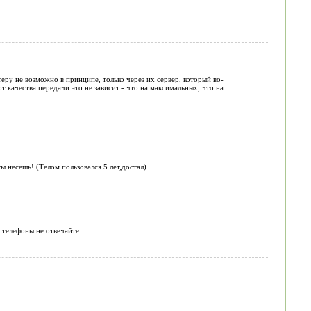
ру не возможно в принципе, только через их сервер, который во-
т качества передачи это не зависит - что на максимальных, что на
ы несёшь! (Телом пользовался 5 лет,достал).
 телефоны не отвечайте.