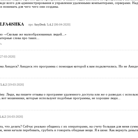
жде всего для администрирования и управления удаленными компьютерами, серверами. Над
и понимать для чего чего они созданы.
LFA4iSHKA
про
AnyDesk 5.4.2
[06-04-2020]
но -«Сколько же малообразованных людей...»
атерные слова про таких...
ь
27-03-2020]
ма Анидеск? Анидеск это программа с помощью которой к вам подключились. Но не Анидеск
5.4.2
[19-03-2020]
йму. Люди, вы пишете отзывы о программе удаленного доступа или же о разводах с исполь
А вот мошенники, которые используют подобные программы, не хорошие люди...
.4.2
[16-03-2020]
, что делать? Сейчас реально общаюсь с их операторами, на счету большая для меня сумма
, меня начали перебивать, грубить и говорить обидные вещи. Я в шоке. Как вернуть деньг