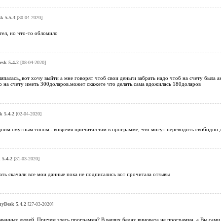
k 5.5.3
[30-04-2020]
тел, но что-то обломило
sk 5.4.2
[08-04-2020]
япалась,,вот хочу выйти а мне говорят чтоб свои деньги забрать надо чтоб на счету была ан
о на счету иметь 300доларов.может скажете что делать.сама вдожилась 180доларов
 5.4.2
[02-04-2020]
ним смутным типом.. вовремя прочитал там в программе, что могут переводить свободно де
 5.4.2
[31-03-2020]
ть скачали все мои данные пока не подписались вот прочитала отзывы
yDesk 5.4.2
[27-03-2020]
ванных людей. Причем здесь программа? В ваших бедах виновата не программа, а Вы сами.