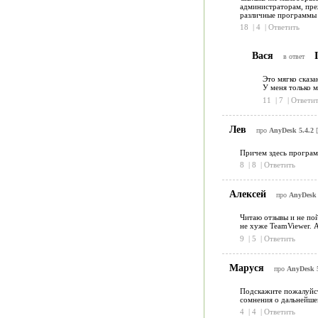
администраторам, пре
различные программы 
18
|
4
|
Ответить
Вася
I
в ответ
Это мягко сказа
У меня только м
11
|
7
|
Ответит
Лев
про
AnyDesk 5.4.2
[
Причем здесь програм
8
|
8
|
Ответить
Алексей
про
AnyDesk 
Читаю отзывы и не по
не хуже TeamViewer. 
9
|
5
|
Ответить
Маруся
про
AnyDesk 5
Подскажите пожалуйста
сомнения о дальнейшем
4
|
4
|
Ответить