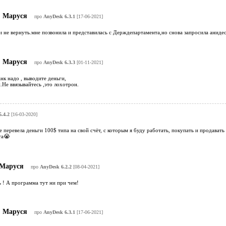
Маруся
про
AnyDesk 6.3.1
[17-06-2021]
 не вернуть.мне позвонила и представилась с Держдепартамента,но снова запросила анидес
Маруся
про
AnyDesk 6.3.3
[01-11-2021]
нк надо , выводите деньги,
Не ввязывайтесь ,это лохотрон.
.4.2
[16-03-2020]
е перевела деньги 100$ типа на свой счёт, с которым я буду работать, покупать и продавать
та😭
Маруся
про
AnyDesk 6.2.2
[08-04-2021]
 ! А программа тут ни при чем!
Маруся
про
AnyDesk 6.3.1
[17-06-2021]