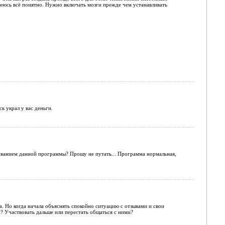
еюсь всё понятно. Нужно включать мозги прежде чем устанавливать
 украл у вас деньги.
зованием данной программы? Прошу не путать... Программа нормальная,
. Но когда начала объяснять спокойно ситуацию с отзывами и свои
и? Участвовать дальше или перестать общаться с ними?