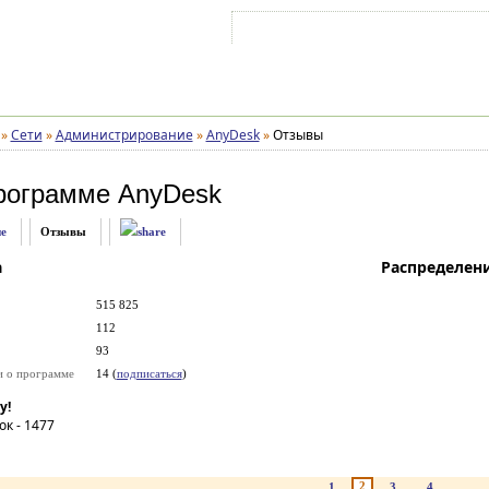
Войти на аккаунт
Зарегистрироваться
»
Сети
»
Администрирование
»
AnyDesk
»
Отзывы
рограмме
AnyDesk
е
Отзывы
а
Распределен
515 825
112
93
и о программе
14 (
подписаться
)
у!
ок -
1477
2
1
3
4