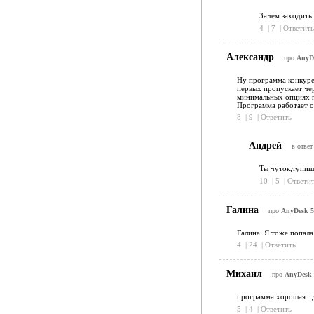
Зачем заходить 
4
|
7
|
Ответить
Александр
про
AnyDe
Ну программа конкуре
первых пропускает чер
минимальных опциях пе
Программа работает от
8
|
9
|
Ответить
Андрей
в ответ
Ты чуток,тупишь
10
|
5
|
Ответит
Галина
про
AnyDesk 5
Галина. Я тоже попала
4
|
24
|
Ответить
Михаил
про
AnyDesk 
программа хорошая . д
5
|
4
|
Ответить