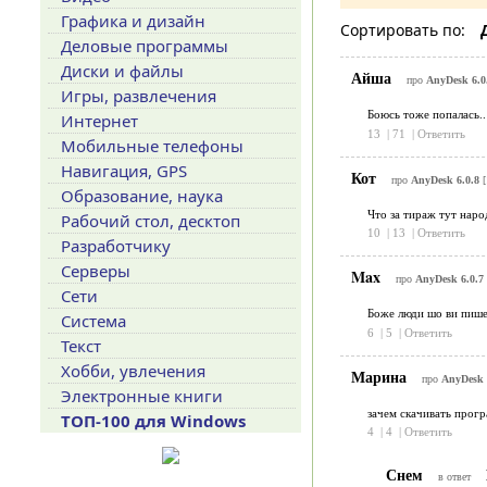
Графика и дизайн
Сортировать по:
Деловые программы
Диски и файлы
Айша
про
AnyDesk 6.0
Игры, развлечения
Боюсь тоже попалась..
Интернет
13
|
71
|
Ответить
Мобильные телефоны
Навигация, GPS
Кот
про
AnyDesk 6.0.8
[
Образование, наука
Что за тираж тут нар
Рабочий стол, десктоп
10
|
13
|
Ответить
Разработчику
Серверы
Max
про
AnyDesk 6.0.7
Сети
Боже люди шо ви пишет
Система
6
|
5
|
Ответить
Текст
Хобби, увлечения
Марина
про
AnyDesk 
Электронные книги
зачем скачивать прогр
ТОП-100 для Windows
4
|
4
|
Ответить
Снем
в ответ