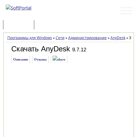
Программы
Статьи
Программы для Windows
»
Сети
»
Администрирование
»
AnyDesk
»
Загр
Скачать AnyDesk
9.7.12
Описание
Отзывы