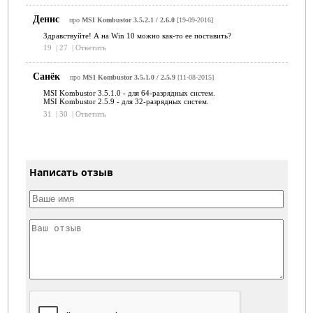
Денис
про
MSI Kombustor 3.5.2.1 / 2.6.0
[19-09-2016]
Здравствуйте! А на Win 10 можно как-то ее поставить?
19
|
27
|
Ответить
Санёк
про
MSI Kombustor 3.5.1.0 / 2.5.9
[11-08-2015]
MSI Kombustor 3.5.1.0 - для 64-разрядных систем.
MSI Kombustor 2.5.9 - для 32-разрядных систем.
31
|
30
|
Ответить
Написать отзыв