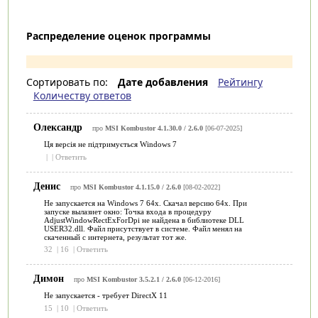
Распределение оценок программы
Сортировать по:
Дате добавления
Рейтингу
Количеству ответов
Олександр
про
MSI Kombustor 4.1.30.0 / 2.6.0
[06-07-2025]
Ця версія не підтримується Windows 7
|
|
Ответить
Денис
про
MSI Kombustor 4.1.15.0 / 2.6.0
[08-02-2022]
Не запускается на Windows 7 64x. Скачал версию 64x. При
запуске вылазиет окно: Точка входа в процедуру
AdjustWindowRectExForDpi не найдена в библиотеке DLL
USER32.dll. Файл присутствует в системе. Файл менял на
скаченный с интернета, результат тот же.
32
|
16
|
Ответить
Димон
про
MSI Kombustor 3.5.2.1 / 2.6.0
[06-12-2016]
Не запускается - требует DirectX 11
15
|
10
|
Ответить