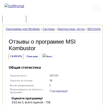
Программы
Статьи
Программы для Windows
»
Система
»
Диагностика, тесты
»
MSI Kombust
Отзывы о программе
MSI
Kombustor
СКАЧАТЬ
Описание
Общая статистика
Загрузок всего
133 521
Загрузок за сегодня
16
Кол-во комментариев
5
Подписавшихся на новости о
2 (
подписаться
)
программе
Оцените программу!
3.63
из 5, всего оценок -
158