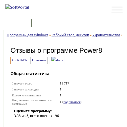
Программы
Статьи
Программы для Windows
»
Рабочий стол, десктоп
»
Украшательства
»
P
Отзывы о программе
Power8
СКАЧАТЬ
Описание
Общая статистика
Загрузок всего
11 717
Загрузок за сегодня
1
Кол-во комментариев
1
Подписавшихся на новости о
1 (
подписаться
)
программе
Оцените программу!
3.38
из 5, всего оценок -
96