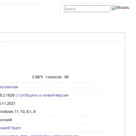
Карта сайта
RSS
Расширенный поиск
3.38
/5
голосов -
96
есплатная
.6.2.1628
|
Сообщить о новой версии
6.11.2021
indows 11, 10, 8.1, 8
усский
ower8 Team