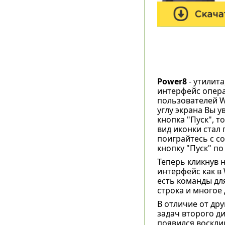
Power8
- утилит
интерфейс опера
пользователей W
углу экрана Вы у
кнопка "Пуск", 
вид иконки стал
поиграйтесь с с
кнопку "Пуск" п
Теперь кликнув 
интерфейс как в 
есть команды дл
строка и многое 
В отличие от др
задач второго ди
появился восклиц