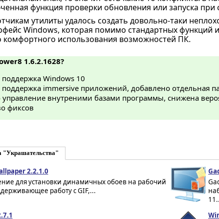
ченная функция проверки обновления или запуска при с
отчикам утилиты удалось создать довольно-таки неплохо
рфейс Windows, которая помимо стандартных функций 
о комфортного использования возможностей ПК.
ower8 1.6.2.1628?
 поддержка Windows 10
 поддержка immersive приложений, добавлено отдельная п
 управление внутреними базами программы, снижена веро
о фиксов
а "Украшательства"
allpaper 2.2.1.0
Gad
ние для установки динамичных обоев на рабочий
Gad
ддерживающее работу с GIF,...
наб
11.
.7.1
Win