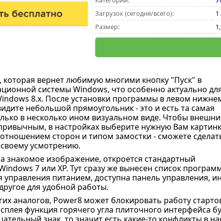
Категории:
У
Загрузок (сегодня/всего):
1 
Размер:
1
а, которая вернет любимую многими кнопку "Пуск" в
ционной системы Windows, что особенно актуально дл
indows 8.x. После установки программы в левом нижне
видите небольшой прямоугольник - это и есть та самая
только в несколько ином визуальном виде. Чтобы внешни
 привычным, в настройках выберите нужную Вам картинк
оотношением сторон и типом замостки - сможете сделат
о своему усмотрению.
на знакомое изображение, откроется стандартный
Windows 7 или XP. Тут сразу же вынесен список программ
я управления питанием, доступна панель управления, 
другое для удобной работы.
угих аналогов, Power8 может блокировать работу старто
сплея функция горячего угла плиточного интерфейса бу
ательный знак, то значит есть какие-то конфликты в н