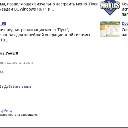
ма, позволяющая визуально настроить меню "Пуск"
Ком
 задач ОС Windows 10/11 и...
ис
пап
1.98
Coc
- очередная реализация меню "Пуск",
Coc
ованная для новейшей операционной системы
ваш
10...
ме Power8
r8 1.6.0.1616
[12-11-2021]
ал.
) /
Добавить отзыв
acy Policy
иалов портала запрещено.