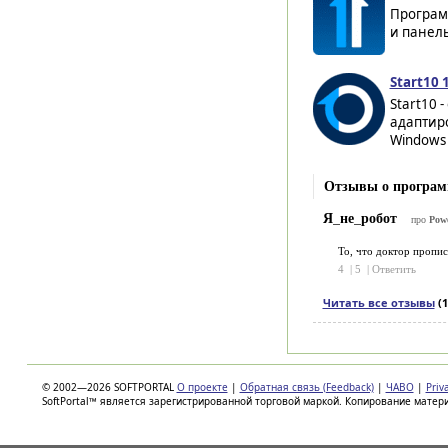
Програм
и панель
Start10 
Start10 
адаптир
Windows 
Отзывы о програм
Я_не_робот
про
Powe
То, что доктор пропис
4
|
5
|
Ответить
Читать все отзывы
(1
© 2002—2026 SOFTPORTAL
О проекте
|
Обратная связь (Feedback)
|
ЧАВО
|
Priv
SoftPortal™ является зарегистрированной торговой маркой. Копирование матер