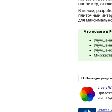
например, отклю
В целом, разраб
плиточный инте
для максимальн
Что нового в P
Улучшена
Улучшена
Улучшено
Множеств
ТОП-сегодня раздел
Lively W
Приложе
стол, по
Start11 2