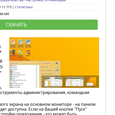
крашательства
-
Настройка, оптимизация
/ 11 715 |
Статистика
,96 Мб
СКАЧАТЬ
я
м
й
у,
ь
,
инструменты администрирования, командная
вого экрана на основном мониторе - на панели
дет доступна. Если на Вашей кнопке "Пуск"
астройке приложения - это может быть,