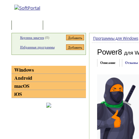
Программы
Статьи
Корзина закачек
(
0
)
Программы для Windows
Избранные программы
Power8
для W
Категории
Описание
Отзывы
Windows
Android
macOS
iOS