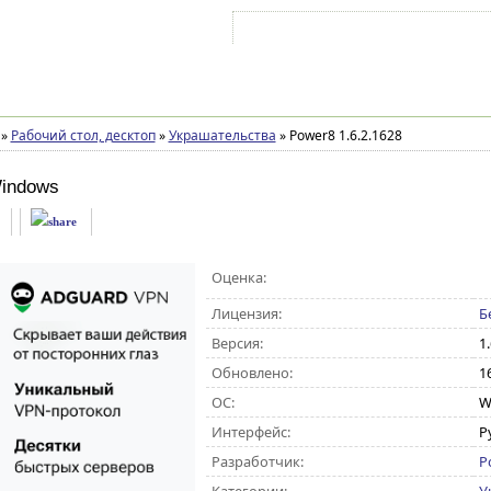
Войти на аккаунт
Зарегистрироваться
»
Рабочий стол, десктоп
»
Украшательства
»
Power8 1.6.2.1628
indows
Оценка:
Лицензия:
Б
Версия:
1
Обновлено:
1
ОС:
W
Интерфейс:
Р
Разработчик:
P