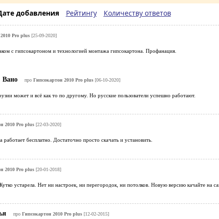
Дате добавления
Рейтингу
Количеству ответов
2010 Pro plus
[25-09-2020]
наком с гипсокартоном и технологией монтажа гипсокартона. Профанация.
Вано
про
Гипсокартон 2010 Pro plus
[06-10-2020]
Грузии может и всё как то по другому. Но русские пользователи успешно работают.
н 2010 Pro plus
[22-03-2020]
 работает бесплатно. Достаточно просто скачать и установить.
н 2010 Pro plus
[20-01-2018]
Жутко устарела. Нет ни настроек, ни перегородок, ни потолков. Новую версию качайте на са
лья
про
Гипсокартон 2010 Pro plus
[12-02-2015]