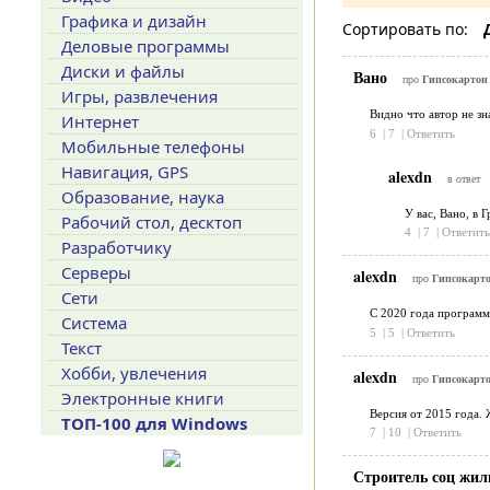
Графика и дизайн
Сортировать по:
Деловые программы
Диски и файлы
Вано
про
Гипсокартон 
Игры, развлечения
Видно что автор не з
Интернет
6
|
7
|
Ответить
Мобильные телефоны
Навигация, GPS
alexdn
в ответ
Образование, наука
У вас, Вано, в 
Рабочий стол, десктоп
4
|
7
|
Ответить
Разработчику
Серверы
alexdn
про
Гипсокарто
Сети
С 2020 года программа
Система
5
|
5
|
Ответить
Текст
Хобби, увлечения
alexdn
про
Гипсокарто
Электронные книги
Версия от 2015 года. 
ТОП-100 для Windows
7
|
10
|
Ответить
Строитель соц жи