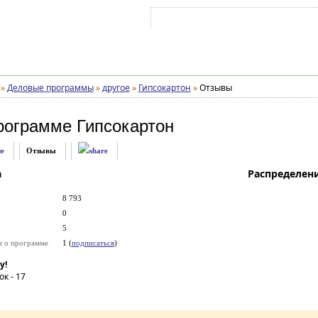
Войти на аккаунт
Зарегистрироваться
»
Деловые программы
»
другое
»
Гипсокартон
»
Отзывы
рограмме
Гипсокартон
е
Отзывы
а
Распределен
8 793
0
5
и о программе
1 (
подписаться
)
у!
ок -
17