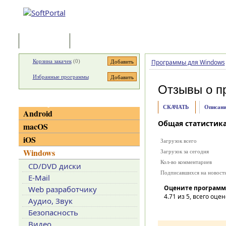
Программы
Статьи
Корзина закачек
(
0
)
Программы для Windows
Избранные программы
Отзывы о п
Категории
СКАЧАТЬ
Описани
Android
Общая статистик
macOS
iOS
Загрузок всего
Windows
Загрузок за сегодня
Кол-во комментариев
CD/DVD диски
Подписавшихся на новост
E-Mail
Оцените программ
Web разработчику
4.71
из 5, всего оцен
Аудио, Звук
Безопасность
Видео