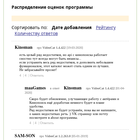
Распределение оценок программы
Сортировать по:
Дате добавления
Рейтингу
Количеству ответов
Kinoman
про
VideoCat 1.4.422
[19-03-2020]
есть целый ряд недостатков, но api с кинопоиска работает
сностно тут всегда могут быть нюансы...
если устранить весь ряд недостатков, и дополнить небольшим
функционалом, этот каталог может стать одним из лучших.
Не забрасывайте проэкт!
4
|
4
|
Ответить
maaGames
Kinoman
в ответ
про
VideoCat 1.4.422
[01-04-
2020]
Скоро будет обновление, улучшающее работу с актёрами и
Кинопоиск ещё доработан немного будет в плане
удобства.
Ряд недостатков не будет устранён, пока вы не напишите,
о каких недостатках речь :) VK страницу или почту
посмотрите в about программы.
4
|
4
|
Ответить
SAM-SON
про
VideoCat 1.2.263.0
[05-01-2019]