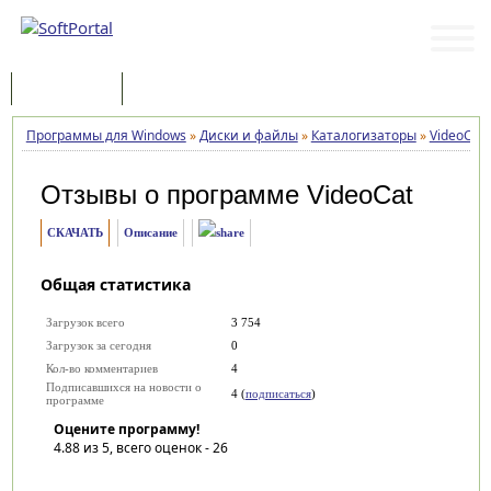
Программы
Статьи
Программы для Windows
»
Диски и файлы
»
Каталогизаторы
»
VideoCat
Отзывы о программе
VideoCat
СКАЧАТЬ
Описание
Общая статистика
Загрузок всего
3 754
Загрузок за сегодня
0
Кол-во комментариев
4
Подписавшихся на новости о
4 (
подписаться
)
программе
Оцените программу!
4.88
из 5, всего оценок -
26