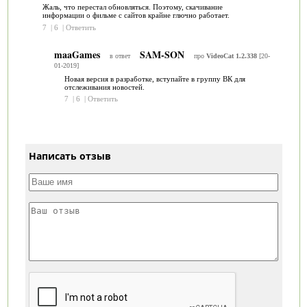
Жаль, что перестал обновляться. Поэтому, скачивание
информации о фильме с сайтов крайне глючно работает.
7
|
6
|
Ответить
maaGames
SAM-SON
в ответ
про
VideoCat 1.2.338
[20-
01-2019]
Новая версия в разработке, вступайте в группу ВК для
отслеживания новостей.
7
|
6
|
Ответить
Написать отзыв