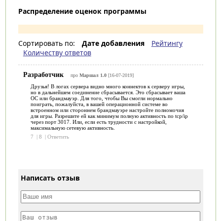
Распределение оценок программы
Сортировать по:
Дате добавления
Рейтингу
Количеству ответов
Разработчик
про
Маршал 1.0
[16-07-2019]
Друзья! В логах сервера видно много коннектов к серверу игры,
но в дальнейшем соединение сбрасывается. Это сбрасывает ваша
ОС или брандмауэр. Для того, чтобы Вы смогли нормально
поиграть, пожалуйста, в вашей операционной системе во
встроенном или стороннем брандмауэре настройте полномочия
для игры. Разрешите ей как минимум полную активность по tcp/ip
через порт 3017. Или, если есть трудности с настройкой,
максимальную сетевую активность.
7
|
8
|
Ответить
Написать отзыв