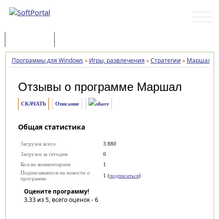
Программы
Статьи
Программы для Windows
»
Игры, развлечения
»
Стратегии
»
Маршал
»
Отзывы о программе
Маршал
СКАЧАТЬ
Описание
Общая статистика
Загрузок всего
3 880
Загрузок за сегодня
0
Кол-во комментариев
1
Подписавшихся на новости о
1 (
подписаться
)
программе
Оцените программу!
3.33
из 5, всего оценок -
6