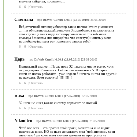
вирусня найдется, проверено...
6
|
6
|
Ответить
Светлана
про
Dr.Web CureIt! 6.00.1 (23.05.2010)
[25-05-2010]
Веб,отличный антивирус!каспер гавно полное!стоит у меня эта
........и обновляю каждый день,уже 3порнобанера подхватила,на
этот случай у меня пару антивирусов есть,но ток веб меня
спасал,а без копма мне никуда!так что советую)и опять у меня
порнобанер)пришла вот пополнить запасы веба)
6
|
6
|
Ответить
Царь
про
Dr.Web CureIt! 6.00.1 (23.05.2010)
[25-05-2010]
Прикольный сканер....После нода 32 находил много всего, хотя
он регулярно обновлялся. Сейчас поставил аваст 5. В паре с
cureit не плохо работают - уже недели 3 ничего ни тот ни другой
не находят. Всем советую!!!!!!!!!!!!
6
|
6
|
Ответить
миха
про
Dr.Web CureIt! 6.00.1 (17.05.2010)
[22-05-2010]
32 ниче не ищет,только систему тормозит по полной.
6
|
6
|
Ответить
Nikonitro
про
Dr.Web CureIt! 6.00.1 (17.05.2010)
[21-05-2010]
Чтоб вас всех... кто против этой проги, можетона и не видит
некоторые вири, НО не надо доказывать мол "мой антивирь хрен
знает какой ра хрен знает сколько времени не пропустил не