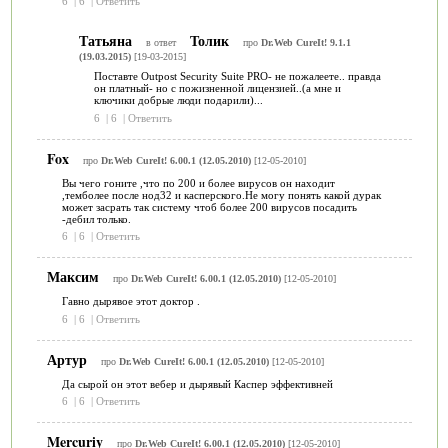
6
|
6
|
Ответить
Татьяна
Толик
в ответ
про
Dr.Web CureIt! 9.1.1
(19.03.2015)
[19-03-2015]
Поставте Outpost Security Suite PRO- не пожалеете.. правда
он платный- но с пожизненной лицензией..(а мне и
ключики добрые люди подарили)...
6
|
6
|
Ответить
Fox
про
Dr.Web CureIt! 6.00.1 (12.05.2010)
[12-05-2010]
Вы чего гоните ,что по 200 и более вирусов он находит
,темболее после нод32 и касперского.Не могу понять какой дурак
может засрать так систему чтоб более 200 вирусов посадить
-дебил только.
6
|
6
|
Ответить
Максим
про
Dr.Web CureIt! 6.00.1 (12.05.2010)
[12-05-2010]
Гавно дырявое этот доктор .
6
|
6
|
Ответить
Артур
про
Dr.Web CureIt! 6.00.1 (12.05.2010)
[12-05-2010]
Да сырой он этот вебер и дырявый Каспер эффективней
6
|
6
|
Ответить
Mercuriy
про
Dr.Web CureIt! 6.00.1 (12.05.2010)
[12-05-2010]