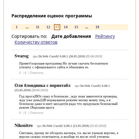
Распределение оценок программы
13
1
...
11
12
14
15
...
19
Сортировать по:
Дате добавления
Рейтингу
Количеству ответов
Swarog
про
Dr.Web CureIt! 6.00.1 (30.05.2010)
[02-06-2010]
Привет!хорошая программа.Но лучше скачать бесплатную
утилиту с официального сайта и обновлять ее.
6
|
6
|
Ответить
Оля блондинка с порнотабл
про
Dr.Web CureIt! 6.00.1
(23.05.2010)
[29-05-2010]
Гуд прога)ВОт сижу в безопаске...жду пока закончится проверка,
жду уже день)))В нормальном режиме моему компу ппц, а в
безопаске даже в инет заходит)я рада что придумали безопасный
режим )Хорошая прога
6
|
6
|
Ответить
Nikonitro
про
Dr.Web CureIt! 6.00.1 (23.05.2010)
[25-05-2010]
Светлана, прошу не обсерать каспера, т.к. вы не указали версию, а
версии сильно отличаются, и вообще то восле этой утилиты