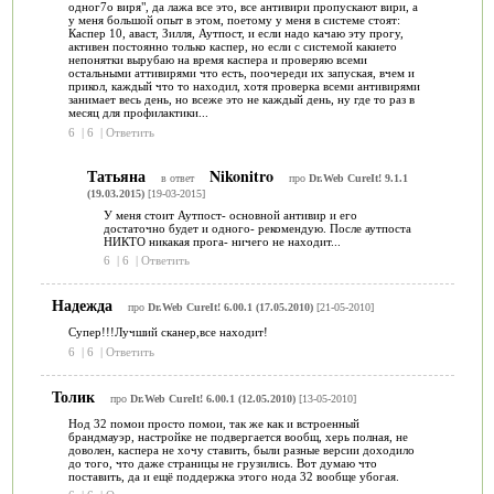
одног7о виря", да лажа все это, все антивири пропускают вири, а
у меня большой опыт в этом, поетому у меня в системе стоят:
Каспер 10, аваст, Зилля, Аутпост, и если надо качаю эту прогу,
активен постоянно только каспер, но если с системой какието
непонятки вырубаю на время каспера и проверяю всеми
остальными аттивирями что есть, поочереди их запуская, вчем и
прикол, каждый что то находил, хотя проверка всеми антивирями
занимает весь день, но всеже это не каждый день, ну где то раз в
месяц для профилактики...
6
|
6
|
Ответить
Татьяна
Nikonitro
в ответ
про
Dr.Web CureIt! 9.1.1
(19.03.2015)
[19-03-2015]
У меня стоит Аутпост- основной антивир и его
достаточно будет и одного- рекомендую. После аутпоста
НИКТО никакая прога- ничего не находит...
6
|
6
|
Ответить
Надежда
про
Dr.Web CureIt! 6.00.1 (17.05.2010)
[21-05-2010]
Супер!!!Лучший сканер,все находит!
6
|
6
|
Ответить
Толик
про
Dr.Web CureIt! 6.00.1 (12.05.2010)
[13-05-2010]
Нод 32 помои просто помои, так же как и встроенный
брандмауэр, настройке не подвергается вообщ, херь полная, не
доволен, каспера не хочу ставить, были разные версии доходило
до того, что даже страницы не грузились. Вот думаю что
поставить, да и ещё поддержка этого нода 32 вообще убогая.