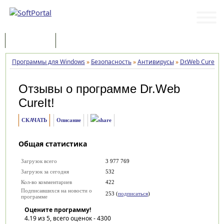
Программы
Статьи
Программы для Windows
»
Безопасность
»
Антивирусы
»
Dr.Web CureIt!
Отзывы о программе
Dr.Web
CureIt!
СКАЧАТЬ
Описание
Общая статистика
Загрузок всего
3 977 769
Загрузок за сегодня
532
Кол-во комментариев
422
Подписавшихся на новости о
253 (
подписаться
)
программе
Оцените программу!
4.19
из 5, всего оценок -
4300