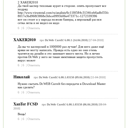
2 XAKER2010
Да твой каспер тихонько курит в стороне. опять пропускает все
подряд
http://www.virustotal.com/ru/analisis/6c118f584c3134fceb6adbf35fc
8017e3bd968f3868e5bbce0995b06e473371c-1272339396
вот он стоит и у народа полезли банеры, а впрошлый раз вся
сетка легла и не видел он кидо
6
|
6
|
Ответить
XAKER2010
про
Dr.Web CureIt! 6.00.1 (14.04.2010)
[17-04-2010]
Да вы чо касперский в 1000000 раз лучше! Для него даже ещё
кряки не могту написать. Правда есть одно но они очень
тратятся на дизайн и это занимает много места. Но я лично
против Dr.Web у него не такая эвективная защита пропустить
вирус может
6
|
6
|
Ответить
Николай
про
Dr.Web CureIt! 6.00.1.03150 (09.04.2010)
[11-04-2010]
Нужно скачать Dr.WEB Currelt без передачи в Download Master
как сделать?
6
|
6
|
Ответить
XanTer FCSD
про
Dr.Web CureIt! 6.00.1.03150 (06.04.2010)
[08-04-
2010]
Вещь!
6
|
6
|
Ответить