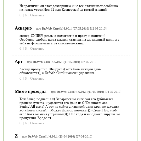
Непрактичен он этот докторишка и не все отлавливает особенно
из новых угроз.Нод 32 или Касперский ,а третий лишний.
6
|
6
|
Ответить
Аскарио
про
Dr.Web CureIt! 6.00.1 (07.05.2010)
[12-05-2010]
сканер-СУПЕР! реально помогает + и прост, и понятен!
Особенно удобен, когда флэшку ставишь на зараженный комп, а у
тебя на флэшке есть этот спаситель-сканер
6
|
6
|
Ответить
Арт
про
Dr.Web CureIt! 6.00.1 (01.05.2010)
[07-05-2010]
Каспер пропустил 10вирусов(хотя базы каждый день
обновляются), а Dr.Web CureIt нашел и удалил их.
6
|
6
|
Ответить
Мимо проходил
про
Dr.Web CureIt! 6.00.1 (01.05.2010)
[04-05-2010]
Тож банер подцепил =) Запарился но снес сам его (убивается
процесс systems, и удаляется его файл из C:\Document and
Setting\All users) А вот на сайты антивирей один хрен не заходит,
хотя hosts чистый... Может Доктор поможет))) Стоял Нод чтоб
его! Хотя он меня устраивает))) Пол года и ни одного вируска не
пропустил. Вроде =)
6
|
6
|
Ответить
Z
про
Dr.Web CureIt! 6.00.1 (23.04.2010)
[27-04-2010]