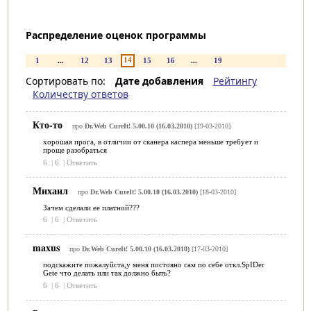
Распределение оценок программы
14
1
...
12
13
15
16
...
19
Сортировать по:
Дате добавления
Рейтингу
Количеству ответов
Кто-то
про
Dr.Web CureIt! 5.00.10 (16.03.2010)
[19-03-2010]
хорошая прога, в отличии от сканера каспера меньше требует и
проще разобраться
6
|
6
|
Ответить
Михаил
про
Dr.Web CureIt! 5.00.10 (16.03.2010)
[18-03-2010]
Зачем сделали ее платной???
6
|
6
|
Ответить
maxus
про
Dr.Web CureIt! 5.00.10 (16.03.2010)
[17-03-2010]
подскажите пожалуйста,у меня постояно сам по себе откл.SpIDer
Gete что делать или так должно быть?
6
|
6
|
Ответить