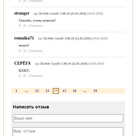
6
|
6
|
Ответить
stranger
про
Dr.Web CureIt! 5.00.10 (25.01.2010)
[26-01-2010]
Спасибо, очень помогло!
6
|
6
|
Ответить
romaika71
про
Dr.Web CureIt! 5.00.10 (21.01.2010)
[24-01-2010]
может!
6
|
6
|
Ответить
СЕРЁГА
про
Dr.Web CureIt! 5.00.10 (21.01.2010)
[24-01-2010]
КЛАСС
6
|
6
|
Ответить
14
1
...
12
13
15
16
...
19
Написать отзыв