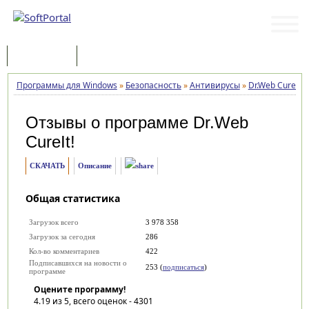
Программы
Статьи
Программы для Windows
»
Безопасность
»
Антивирусы
»
Dr.Web CureIt!
Отзывы о программе
Dr.Web
CureIt!
СКАЧАТЬ
Описание
Общая статистика
Загрузок всего
3 978 358
Загрузок за сегодня
286
Кол-во комментариев
422
Подписавшихся на новости о
253 (
подписаться
)
программе
Оцените программу!
4.19
из 5, всего оценок -
4301