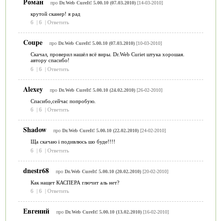
Роман
про
Dr.Web CureIt! 5.00.10 (07.03.2010)
[14-03-2010]
крутой сканер! я рад
6
|
6
|
Ответить
Coupe
про
Dr.Web CureIt! 5.00.10 (07.03.2010)
[10-03-2010]
Скачал, проверил нашёл всё виры. Dr.Web Curiet штука хорошая.
автору спасибо!
6
|
6
|
Ответить
Alexey
про
Dr.Web CureIt! 5.00.10 (24.02.2010)
[26-02-2010]
Спасибо,сейчас попробую.
6
|
6
|
Ответить
Shadow
про
Dr.Web CureIt! 5.00.10 (22.02.2010)
[24-02-2010]
Ща скачаю і подивлюсь шо буде!!!!
6
|
6
|
Ответить
dnestr68
про
Dr.Web CureIt! 5.00.10 (20.02.2010)
[20-02-2010]
Как нащет КАСПЕРА глючит аль нет?
6
|
6
|
Ответить
Евгений
про
Dr.Web CureIt! 5.00.10 (13.02.2010)
[16-02-2010]