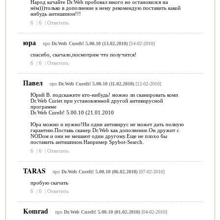
Народ качайте Dr.Web пробовал много но остановился на
нём)))только в дополнение к нему рекомендую поставить какой
нибудь антишпион!!!
6
|
6
|
Ответить
юра
про
Dr.Web CureIt! 5.00.10 (13.02.2010)
[14-02-2010]
спасибо, скачало,посмотрим что получится!
6
|
6
|
Ответить
Павел
про
Dr.Web CureIt! 5.00.10 (11.02.2010)
[12-02-2010]
Юрий В. подскажите кто-нибудь! можно ли сканировать комп
Dr.Web Curiet при установленной другой антивирусной
программе
Dr.Web CureIt! 5.00.10 (21.01.2010
Юра можно и нужно!Ни один антивирус не может дать полную
гарантию.Поставь сканер Dr.Web как дополнение.Он дружит с
NODом и они не мешают один другому.Еще не плохо бы
поставить антишпион.Например Spybot-Search.
6
|
6
|
Ответить
TARAS
про
Dr.Web CureIt! 5.00.10 (06.02.2010)
[07-02-2010]
пробую скачать
6
|
6
|
Ответить
Komrad
про
Dr.Web CureIt! 5.00.10 (01.02.2010)
[04-02-2010]