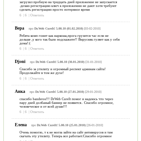
загрузил пробную на тридцать дней приложение не запускается
.делаю регистрацию ключ к приложению не дают хотя требуют
сделать регистрацию просто потеряное время
6
|
6
|
Ответить
Вера
про
Dr.Web CureIt! 5.00.10 (01.02.2010)
[03-02-2010]
Ребята комп гонит как наркоша,прога грузится час если не
дольше ,у кого так было подскажите!! Вирусняк гуляет как у себя
дома!:(
6
|
6
|
Ответить
Djoni
про
Dr.Web CureIt! 5.00.10 (30.01.2010)
[31-01-2010]
Спасибо за утилиту и огромный респект админам сайта!
Продолжайте в том же духе!
6
|
6
|
Ответить
Анка
про
Dr.Web CureIt! 5.00.10 (27.01.2010)
[29-01-2010]
спасибо banderos!!! DrWeb CureIt помог и надеюсь что через
пару дней долбаный баннер не появится.. Спасибо огромное,
человеческое и от всей души!!!
6
|
6
|
Ответить
Елена
про
Dr.Web CureIt! 5.00.10 (25.01.2010)
[26-01-2010]
Очень помогло, т к не могла зайти на сайт антивирусов и там
скачать эту утилиту. Теперь все работает.Спасибо огромное