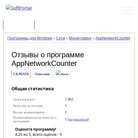
Программы
Статьи
Программы для Windows
»
Сети
»
Мониторинг
»
AppNetworkCounter
»
О
Отзывы о программе
AppNetworkCounter
СКАЧАТЬ
Описание
Общая статистика
Загрузок всего
2 862
Загрузок за сегодня
1
Кол-во комментариев
1
Подписавшихся на новости о
1 (
подписаться
)
программе
Оцените программу!
4.20
из 5, всего оценок -
5