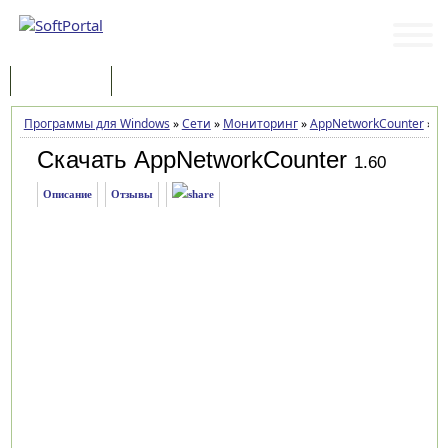
Программы
Статьи
Программы для Windows
»
Сети
»
Мониторинг
»
AppNetworkCounter
»
За
Скачать AppNetworkCounter
1.60
Описание
Отзывы