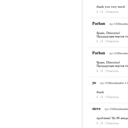
thank you very much
6
|
6
|
Ответить
Parhan
про
USDownload
Браво, Dimonius!
Предыдущая версия тол
6
|
6
|
Ответить
Parhan
про
USDownload
Браво, Dimonius!
Предыдущая версия тол
6
|
6
|
Ответить
yo
про
USDownloader 1.3
thank
6
|
6
|
Ответить
steve
про
USDownloader 
проблема! На 98 винде
6
|
6
|
Ответить