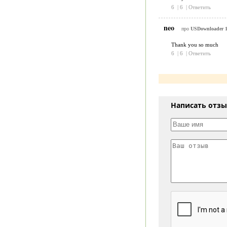
6
|
6
|
Ответить
neo
про
USDownloader 1.
Thank you so much
6
|
6
|
Ответить
Написать отз