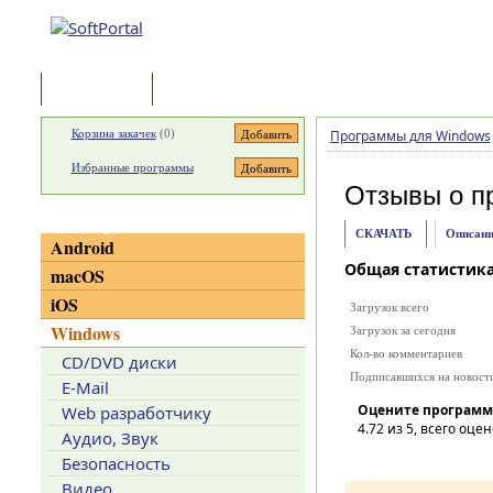
Программы
Статьи
Корзина закачек
(
0
)
Программы для Windows
Избранные программы
Отзывы о п
Категории
СКАЧАТЬ
Описани
Android
Общая статистик
macOS
iOS
Загрузок всего
Windows
Загрузок за сегодня
Кол-во комментариев
CD/DVD диски
Подписавшихся на новост
E-Mail
Оцените программ
Web разработчику
4.72
из 5, всего оцен
Аудио, Звук
Безопасность
Видео