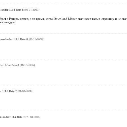
oader 1.3.4 Beta 8
[08-01-2007]
free) с Рапиды архив, в то время, когда Download Master скачивает только страницу и не ск
Рекомендую.
wnloader 1.3.4 Beta 8
[08-11-2006]
r 1.3.4 Beta 8
[16-10-2006]
 1.3.4 Beta 7
[31-08-2006]
loader 1.3.4 Beta 7
[29-08-2006]