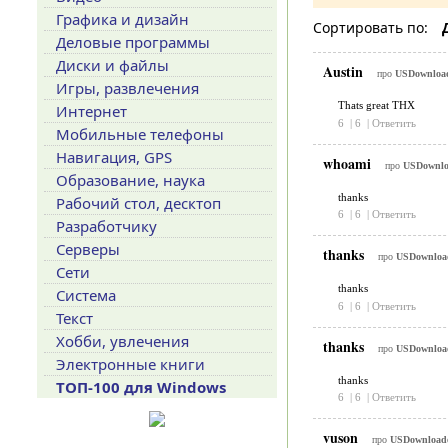
Графика и дизайн
Сортировать по:
Деловые программы
Диски и файлы
Austin
про
USDownloade
Игры, развлечения
Thats great THX
Интернет
6
|
6
|
Ответить
Мобильные телефоны
Навигация, GPS
whoami
про
USDownloa
Образование, наука
thanks
Рабочий стол, десктоп
6
|
6
|
Ответить
Разработчику
Серверы
thanks
про
USDownload
Сети
thanks
Система
6
|
6
|
Ответить
Текст
Хобби, увлечения
thanks
про
USDownload
Электронные книги
thanks
ТОП-100 для Windows
6
|
6
|
Ответить
vuson
про
USDownloader