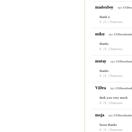
madoxboy
про
USDown
thank u
6
|
6
|
Ответить
miku
про
USDownloader
thanks
6
|
6
|
Ответить
mutay
про
USDownloade
thanks
6
|
6
|
Ответить
ViDra
про
USDownloade
thnk you very much
6
|
6
|
Ответить
moja
про
USDownloader 
luxus thanks
6
|
6
|
Ответить