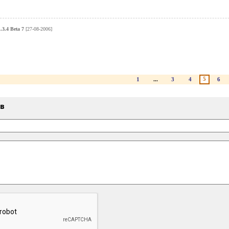
3.4 Beta 7
[27-08-2006]
5
1
...
3
4
6
ыв