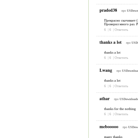
praded38
про
USDownl
Прекрасно скачивает (
Проверил много раз. 
6
|
6
|
Ответить
thanks a lot
про
USDo
thanks a lot
6
|
6
|
Ответить
Lwang
про
USDownloade
thanks a lot
6
|
6
|
Ответить
athar
про
USDownloader
thanks for the nothing
6
|
6
|
Ответить
mebooooo
про
USDown
many thanks