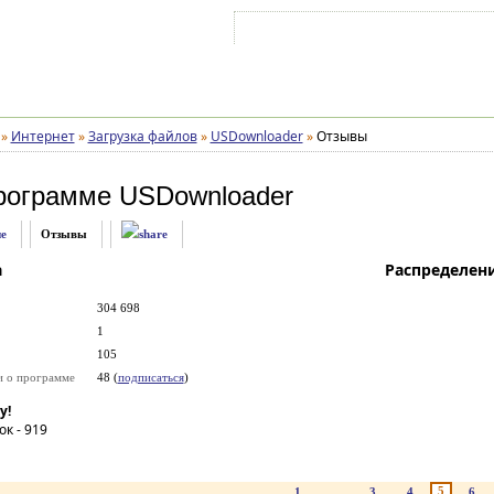
Войти на аккаунт
Зарегистрироваться
»
Интернет
»
Загрузка файлов
»
USDownloader
»
Отзывы
рограмме
USDownloader
е
Отзывы
а
Распределен
304 698
1
105
и о программе
48 (
подписаться
)
у!
ок -
919
5
1
...
3
4
6