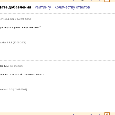
Дате добавления
Рейтингу
Количеству ответов
r 1.3.4 Beta 7
[22-08-2006]
 рапиде все равно надо вводить ?
ader 1.3.3
[20-08-2006]
er 1.3.3
[05-06-2006]
аль не со всех сайтов может качать..
ader 1.3.3
[12-05-2006]
6
1
...
4
5