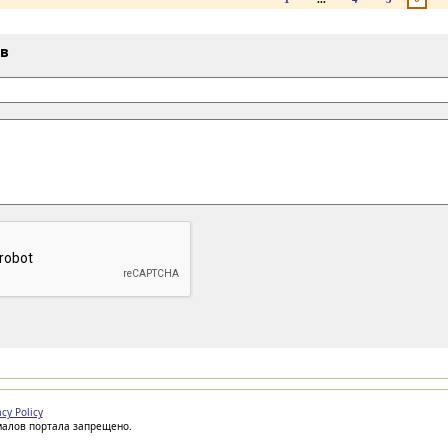
ыв
acy Policy
иалов портала запрещено.