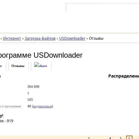
Войти на аккаунт
Зарегистрироваться
»
Интернет
»
Загрузка файлов
»
USDownloader
»
Отзывы
рограмме
USDownloader
е
Отзывы
а
Распределен
304 698
1
105
и о программе
48 (
подписаться
)
у!
ок -
919
6
1
...
4
5