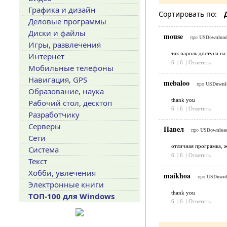
Графика и дизайн
Сортировать по:
Деловые программы
Диски и файлы
mouse
про
USDownloade
Игры, развлечения
так пароль доступа на
Интернет
6
|
6
|
Ответить
Мобильные телефоны
Навигация, GPS
mebaloo
про
USDownlo
Образование, наука
thank you
Рабочий стол, десктоп
6
|
6
|
Ответить
Разработчику
Серверы
Павел
про
USDownload
Сети
отличная програмка, ж
Система
6
|
6
|
Ответить
Текст
Хобби, увлечения
maikhoa
про
USDownlo
Электронные книги
thank you
ТОП-100 для Windows
6
|
6
|
Ответить