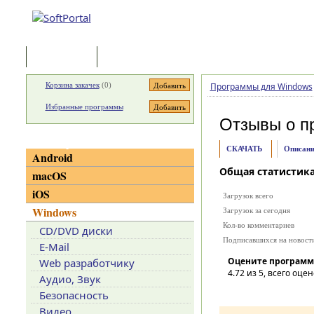
Программы
Статьи
Корзина закачек
(
0
)
Программы для Windows
Избранные программы
Отзывы о п
Категории
СКАЧАТЬ
Описани
Android
Общая статистик
macOS
iOS
Загрузок всего
Windows
Загрузок за сегодня
Кол-во комментариев
CD/DVD диски
Подписавшихся на новост
E-Mail
Оцените программ
Web разработчику
4.72
из 5, всего оцен
Аудио, Звук
Безопасность
Видео