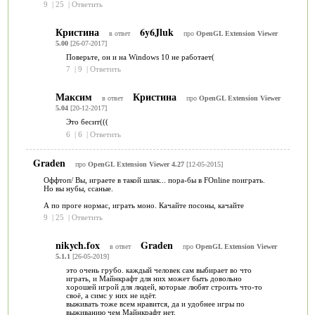
9
|
25
|
Ответить
Кристина
6y6Jluk
в ответ
про
OpenGL Extension Viewer
5.00
[26-07-2017]
Поверьте, он и на Windows 10 не работает(
7
|
9
|
Ответить
Максим
Кристина
в ответ
про
OpenGL Extension Viewer
5.04
[20-12-2017]
Это бесит(((
6
|
6
|
Ответить
Graden
про
OpenGL Extension Viewer 4.27
[12-05-2015]
Оффтоп/ Вы, играете в такой шлак... пора-бы в FOnline поиграть.
Но вы нубы, ссаные.
А по проге нормас, играть моно. Качайте посоны, качайте
9
|
25
|
Ответить
nikych.fox
Graden
в ответ
про
OpenGL Extension Viewer
5.1.1
[26-05-2019]
это очень грубо. каждый человек сам выбирает во что
играть, и Майнкрафт для них может быть довольно
хорошей игрой для людей, которые любят строить что-то
своё, а симс у них не идёт.
выживать тоже всем нравится, да и удобнее игры по
выживанию чем Майнкрафт нет.