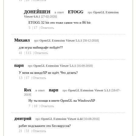
ДОНЕЙШЕН
ETOGG
в ответ
про
OpenGL Extension
Viewer 6.0.1
[27-02-2020]
ETOGG 32 bit это тоже самое что и 86 bit
5
|
17
|
Ответить
Михаил
про
OpenGL Extension Viewer 5.1.1
[30-12-2018]
для игры майнкрафт пойдёт??
41
|
115
|
Ответить
парп
про
OpenGL Extension Viewer 5.1.1
[16-09-2018]
У меня на виндеXP не идёт. Что делать?
13
|
17
|
Ответить
Rox
парп
в ответ
про
OpenGL Extension Viewer 5.1.1
[18-07-
2019]
Ну ты поищи в инете OpenGL на WindowsXP
7
|
10
|
Ответить
дмитрий
про
OpenGL Extension Viewer 4.44
[10-08-2016]
ребят подскажите это без вирусов?
21
|
51
|
Ответить