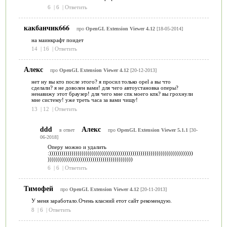
6
|
6
|
Ответить
какбанчик666
про
OpenGL Extension Viewer 4.12
[18-05-2014]
на маинкрафт поидет
14
|
16
|
Ответить
Алекс
про
OpenGL Extension Viewer 4.12
[20-12-2013]
нет ну вы кто после этого? я просил только opel а вы что
сделали? я не доволен вами! для чего автоустановка оперы?
ненавижу этот браузер! для чего мне спк моего кпк? вы грохнули
мне систему! уже треть часа за вами чищу!
13
|
12
|
Ответить
ddd
Алекс
в ответ
про
OpenGL Extension Viewer 5.1.1
[30-
06-2018]
Оперу можно и удалить
:)))))))))))))))))))))))))))))))))))))))))))))))))))))))))))))))))))))))
))))))))))))))))))))))))))))))))))))))))))
6
|
6
|
Ответить
Тимофей
про
OpenGL Extension Viewer 4.12
[20-11-2013]
У меня заработало.Очень класний етот сайт рекомендую.
8
|
6
|
Ответить