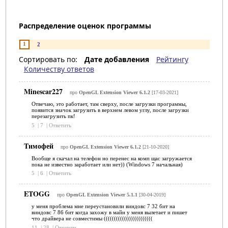
Распределение оценок программы
1
2
Сортировать по:
Дате добавления
Рейтингу
Количеству ответов
Minescar227
про
OpenGL Extension Viewer 6.1.2
[17-03-2021]
Отвечаю, это работает, там сверху, после загрузки программы,
появится значок загрузить в верхнем левом углу, после загрузки
перезагрузить пк!
5
|
7
|
Ответить
Tимофей
про
OpenGL Extension Viewer 6.1.2
[21-10-2020]
Вообще я скачал на телефон но перенес на комп щас загружается
пока не известно заработает или нет)) (Windows 7 начальная)
5
|
6
|
Ответить
ETOGG
про
OpenGL Extension Viewer 5.1.1
[30-04-2019]
у меня проблема мне переустановили виндовс 7 32 бит на
виндовс 7 86 бит когда захожу в майн у меня вылетает и пишет
что драйвера не совместимы ((((((((((((((((((((((((
11
|
28
|
Ответить