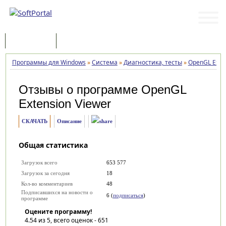
Программы
Статьи
Программы для Windows
»
Система
»
Диагностика, тесты
»
OpenGL Exten
Отзывы о программе
OpenGL
Extension Viewer
СКАЧАТЬ
Описание
Общая статистика
Загрузок всего
653 577
Загрузок за сегодня
18
Кол-во комментариев
48
Подписавшихся на новости о
6 (
подписаться
)
программе
Оцените программу!
4.54
из 5, всего оценок -
651