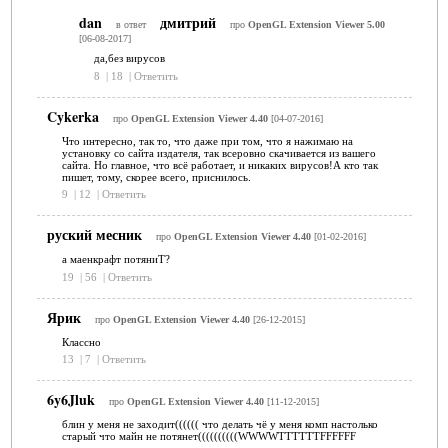
dan
дмитрий
в ответ
про
OpenGL Extension Viewer 5.00
[06-08-2017]
да,без вирусов
8
|
18
|
Ответить
Cykerka
про
OpenGL Extension Viewer 4.40
[04-07-2016]
Что интересно, так то, что даже при том, что я нажимаю на
установку со сайта издателя, так всеровно скачивается из вашего
сайта. Но главное, что всё работает, и никаких вирусов!А кто так
пишет, тому, скорее всего, приснилось.
9
|
12
|
Ответить
руский месник
про
OpenGL Extension Viewer 4.40
[01-02-2016]
а маенкрафт потяниТ?
19
|
56
|
Ответить
Ярик
про
OpenGL Extension Viewer 4.40
[26-12-2015]
Классно
13
|
7
|
Ответить
6y6Jluk
про
OpenGL Extension Viewer 4.40
[11-12-2015]
блин у меня не заходит(((((( что делать чё у меня комп настолько
старый что майн не потянет((((((((((WWWWTTTTTTFFFFFF