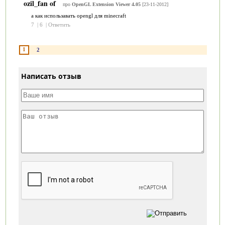
ozil_fan of
про
OpenGL Extension Viewer 4.05
[23-11-2012]
а как использавать opengl для minecraft
7
|
6
|
Ответить
1
2
Написать отзыв