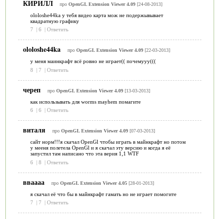
КИРИЛЛ
про
OpenGL Extension Viewer 4.09
[24-08-2013]
ololoshe44ka у тебя видео карта мож не подержывывает
квадратную графику
7
|
6
|
Ответить
ololoshe44ka
про
OpenGL Extension Viewer 4.09
[22-03-2013]
у меня маинкрафт всё ровно не играет(( почемууу(((
8
|
7
|
Ответить
череп
про
OpenGL Extension Viewer 4.09
[13-03-2013]
как использывать для worms mayhem помагите
6
|
6
|
Ответить
виталя
про
OpenGL Extension Viewer 4.09
[07-03-2013]
сайт норм!!!я скачал OpenGl чтобы играть в майнкрафт но потом
у мееня полетела OpenGl и я скачал эту версию и когда я её
запустил там написано что эта верия 1,1 WTF
6
|
8
|
Ответить
вваааа
про
OpenGL Extension Viewer 4.05
[28-01-2013]
я скачал её что бы в майнкрафт гамать но не играет помогите
7
|
7
|
Ответить