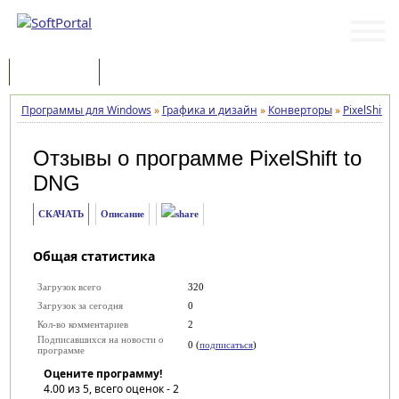
Программы
Статьи
Программы для Windows
»
Графика и дизайн
»
Конверторы
»
PixelShift 
Отзывы о программе
PixelShift to
DNG
СКАЧАТЬ
Описание
Общая статистика
Загрузок всего
320
Загрузок за сегодня
0
Кол-во комментариев
2
Подписавшихся на новости о
0 (
подписаться
)
программе
Оцените программу!
4.00
из 5, всего оценок -
2