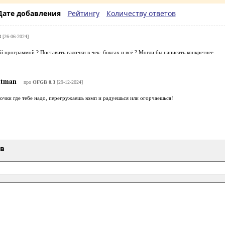
Дате добавления
Рейтингу
Количеству ответов
3
[26-06-2024]
ой программой ? Поставить галочки в чек- боксах и всё ? Могли бы написать конкретнее.
tman
про
OFGB 0.3
[29-12-2024]
очки где тебе надо, перегружаешь комп и радуешься или огорчаешься!
ыв