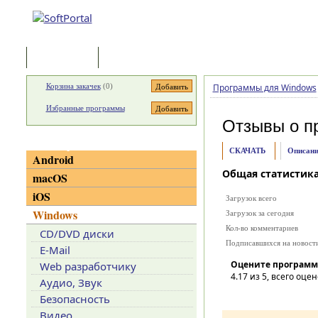
Программы
Статьи
Корзина закачек
(
0
)
Программы для Windows
Избранные программы
Отзывы о п
Категории
СКАЧАТЬ
Описани
Android
Общая статистик
macOS
iOS
Загрузок всего
Windows
Загрузок за сегодня
Кол-во комментариев
CD/DVD диски
Подписавшихся на новост
E-Mail
Оцените программ
Web разработчику
4.17
из 5, всего оцен
Аудио, Звук
Безопасность
Видео