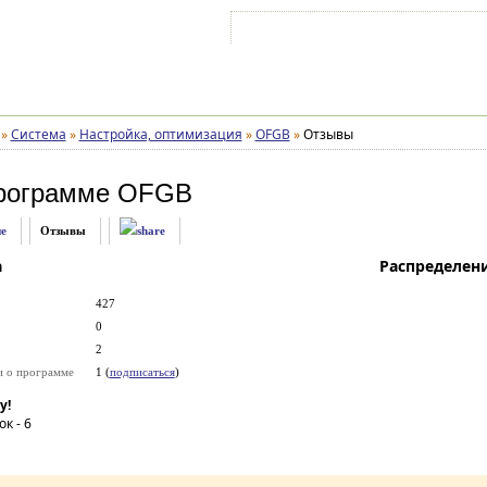
Войти на аккаунт
Зарегистрироваться
»
Система
»
Настройка, оптимизация
»
OFGB
»
Отзывы
рограмме
OFGB
е
Отзывы
а
Распределен
427
0
2
и о программе
1 (
подписаться
)
у!
ок -
6