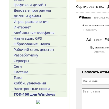
Графика и дизайн
Сортировать по:
Деловые программы
Диски и файлы
Witman
про
OFGB 0.
Игры, развлечения
А как пользоваться эт
Интернет
|
|
Ответить
Мобильные телефоны
Навигация, GPS
Ad
Wi
в ответ
Образование, наука
Да, стаыишь гал
Рабочий стол, десктоп
|
|
Ответить
Разработчику
Серверы
Сети
Система
Написать отз
Текст
Хобби, увлечения
Электронные книги
ТОП-100 для Windows