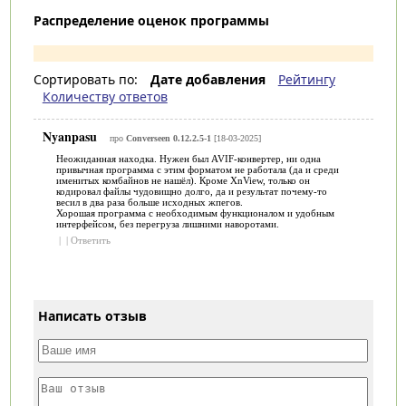
Распределение оценок программы
Сортировать по:
Дате добавления
Рейтингу
Количеству ответов
Nyanpasu
про
Converseen 0.12.2.5-1
[18-03-2025]
Неожиданная находка. Нужен был AVIF-конвертер, ни одна
привычная программа с этим форматом не работала (да и среди
именитых комбайнов не нашёл). Кроме XnView, только он
кодировал файлы чудовищно долго, да и результат почему-то
весил в два раза больше исходных жпегов.
Хорошая программа с необходимым функционалом и удобным
интерфейсом, без перегруза лишними наворотами.
|
|
Ответить
Написать отзыв