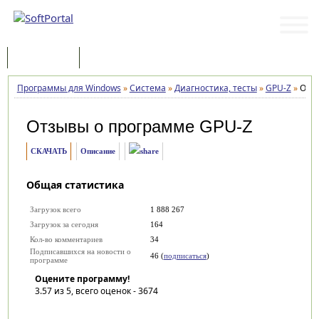
Программы
Статьи
Программы для Windows
»
Система
»
Диагностика, тесты
»
GPU-Z
»
Отз
Отзывы о программе
GPU-Z
СКАЧАТЬ
Описание
Общая статистика
Загрузок всего
1 888 267
Загрузок за сегодня
164
Кол-во комментариев
34
Подписавшихся на новости о
46 (
подписаться
)
программе
Оцените программу!
3.57
из 5, всего оценок -
3674