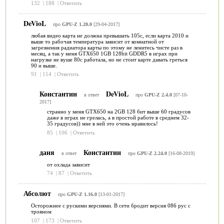
132
|
188
|
Ответить
DeVioL
про
GPU-Z 1.20.0
[29-04-2017]
любая видео карта не должна превышать 105с, если карта 2010 и
выше то рабочая температура зависит от комнатной от
загрезнения радиатора карты по этому не ленитесь чисте раз в
месяц, а так у меня GTX650 1GB 128bit GDDR5 в играх при
нагрузке не вуше 80с работала, но не стоит карте давать греться
90 и выше.
91
|
114
|
Ответить
Константин
DeVioL
в ответ
про
GPU-Z 2.4.0
[07-10-
2017]
странно у меня GTX650 на 2GB 128 бит выше 60 градусов
даже в играх не грелась, а в простой работе в среднем 32-
35 градусов)) мне в ней это очень нравилось!
85
|
106
|
Ответить
даня
Константин
в ответ
про
GPU-Z 2.24.0
[16-08-2019]
от охлада зависит
74
|
87
|
Ответить
Абсолют
про
GPU-Z 1.16.0
[13-01-2017]
Осторожнее с рускими версиями. В сети бродит версия 086 рус с
трояном
107
|
173
|
Ответить