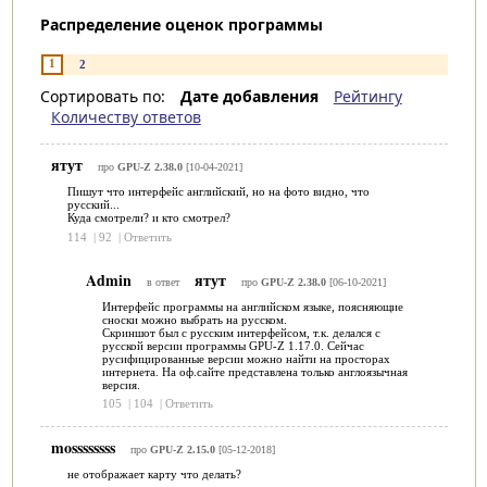
Распределение оценок программы
1
2
Сортировать по:
Дате добавления
Рейтингу
Количеству ответов
ятут
про
GPU-Z 2.38.0
[10-04-2021]
Пишут что интерфейс английский, но на фото видно, что
русский...
Куда смотрели? и кто смотрел?
114
|
92
|
Ответить
Admin
ятут
в ответ
про
GPU-Z 2.38.0
[06-10-2021]
Интерфейс программы на английском языке, поясняющие
сноски можно выбрать на русском.
Скриншот был с русским интерфейсом, т.к. делался с
русской версии программы GPU-Z 1.17.0. Сейчас
русифицированные версии можно найти на просторах
интернета. На оф.сайте представлена только англоязычная
версия.
105
|
104
|
Ответить
mossssssss
про
GPU-Z 2.15.0
[05-12-2018]
не отображает карту что делать?