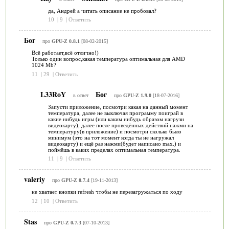
да, Андрей а читать описание не пробовал?
10
|
9
|
Ответить
Бог
про
GPU-Z 0.8.1
[08-02-2015]
Всё работает,всё отлично!)
Только один вопрос,какая температура оптимальная для AMD
1024 Mb?
11
|
29
|
Ответить
L33RoY
Бог
в ответ
про
GPU-Z 1.9.0
[18-07-2016]
Запусти приложение, посмотри какая на данный момент
температура, далее не выключая программу поиграй в
какие нибудь игры (или каким нибудь образом нагрузи
видеокарту), далее после проведённых действий нажми на
температуру(в приложение) и посмотри сколько было
минимум (это на тот момент когда ты не нагружал
видеокарту) и ещё раз нажми(будет написано max.) и
поймёшь в каких пределах оптимальная температура.
11
|
9
|
Ответить
valeriy
про
GPU-Z 0.7.4
[19-11-2013]
не хватает кнопки refresh чтобы не перезагружаться по ходу
12
|
10
|
Ответить
Stas
про
GPU-Z 0.7.3
[07-10-2013]