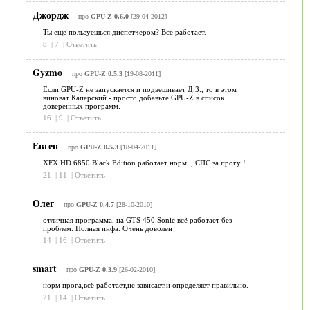
Джордж
про
GPU-Z 0.6.0
[29-04-2012]
Ты ещё пользуешься диспетчером? Всё работает.
8
|
7
|
Ответить
Gyzmo
про
GPU-Z 0.5.3
[19-08-2011]
Если GPU-Z не запускается и подвешивает Д.З., то в этом
виноват Каперский - просто добавьте GPU-Z в список
доверенных программ.
16
|
9
|
Ответить
Евген
про
GPU-Z 0.5.3
[18-04-2011]
XFX HD 6850 Black Edition работает норм. , СПС за прогу !
21
|
11
|
Ответить
Олег
про
GPU-Z 0.4.7
[28-10-2010]
отличная программа, на GTS 450 Sonic всё работает без
проблем. Полная инфа. Очень доволен
14
|
16
|
Ответить
smart
про
GPU-Z 0.3.9
[26-02-2010]
норм прога,всё работает,не зависает,и определяет правильно.
21
|
14
|
Ответить