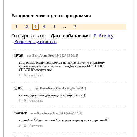
Распределение оценок программы
3
1
2
4
5
...
7
Сортировать по:
Дате добавления
Рейтингу
Количеству ответов
ilyas
про
BurnAware Free 4.9.0
[27-05-2012]
программа отличная простая понятная даже не опытному
пользователю,ничего лишнего нет,бесплатная.БОЛЬШОЕ
СПАСИБО создателям.
6
|
6
|
Ответить
guest___
про
BurnAware Free 4.7.0
[26-03-2012]
не поддерживает для имя диска кириллицу :(
6
|
6
|
Ответить
master
про
BurnAware Free 4.6.0
[01-03-2012]
полнейший бред не пытайтесь качать зря время потратите!!!
6
|
6
|
Ответить