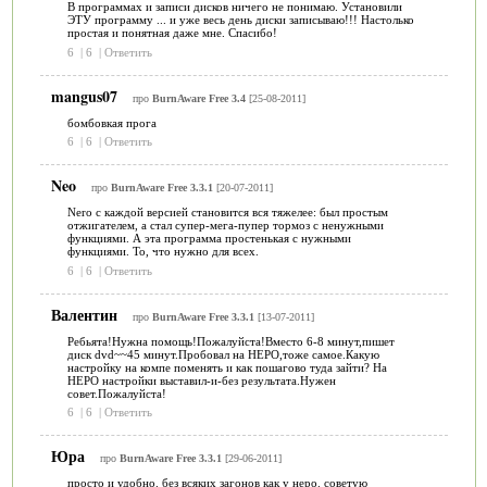
В программах и записи дисков ничего не понимаю. Установили
ЭТУ программу ... и уже весь день диски записываю!!! Настолько
простая и понятная даже мне. Спасибо!
6
|
6
|
Ответить
mangus07
про
BurnAware Free 3.4
[25-08-2011]
бомбовкая прога
6
|
6
|
Ответить
Neo
про
BurnAware Free 3.3.1
[20-07-2011]
Nero с каждой версией становится вся тяжелее: был простым
отжигателем, а стал супер-мега-пупер тормоз с ненужными
функциями. А эта программа простенькая с нужными
функциями. То, что нужно для всех.
6
|
6
|
Ответить
Валентин
про
BurnAware Free 3.3.1
[13-07-2011]
Ребьята!Нужна помощь!Пожалуйста!Вместо 6-8 минут,пишет
диск dvd~~45 минут.Пробовал на НЕРО,тоже самое.Какую
настройку на компе поменять и как пошагово туда зайти? На
НЕРО настройки выставил-и-без результата.Нужен
совет.Пожалуйста!
6
|
6
|
Ответить
Юра
про
BurnAware Free 3.3.1
[29-06-2011]
просто и удобно. без всяких загонов как у неро. советую