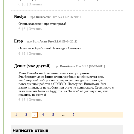
6
|
6
|
Ответить
Nastya
про
BurnAware Free 3.3.1
[22-06-2011]
Очень классная и простая прога!
6
|
6
|
Ответить
Егор
про
BurnAware Free 3.1.6
[09-04-2011]
Отлично всё работает!Не ожидал.Советую...
6
|
6
|
Ответить
Денис (уже другой)
про
BurnAware Free 3.1.4
[07-03-2011]
Меня BurnAware Free тоже полностью устраивает.
Эта бесплатная софтина очень удобна и в ней имеется весь
необходимый набор фич, которых вполне достаточно для
повседневной работы с CD/DVD. Пользуюсь BurnAware Free
давно и никаких неудобств при этом не испытываю. Сравнивать с
тяжеловесом Nero не буду, т.к. на "Белазе" в булочную йа, как
правило, не езжу :)
6
|
6
|
Ответить
3
1
2
4
5
...
7
Написать отзыв