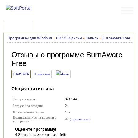
Программы
Статьи
Программы для Windows
»
CD/DVD диски
»
Запись
»
BurnAware Free
»
О
Отзывы о программе
BurnAware
Free
СКАЧАТЬ
Описание
Общая статистика
Загрузок всего
321 744
Загрузок за сегодня
24
Кол-во комментариев
132
Подписавшихся на новости о
47 (
подписаться
)
программе
Оцените программу!
4.22
из 5, всего оценок -
646