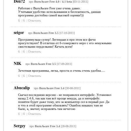
Den72
про
BurnAware Free 4.0 / 4.1 beta
[03-11-2011]
Работаю с BurnAware Free уже очень давно.
Учитывая удобство использования и бесплатность, данная
программа достойна самой высокой оценки!))
6
|
6
|
Ответить
seigor
про
BurnAware Free 3.5
[17-10-2011]
Программулька-супер! Легенькая и при этом все фичи
присутствуют! В отличии от б-гомерзкого неро с его ненужными
свистелками перделками! Качать всем!
6
|
6
|
Ответить
NIK
про
BurnAware Free 3.5
[17-09-2011]
Зачотная программка, легка, проста и очень очень удобна.....
6
|
6
|
Ответить
Abucalip
про
BurnAware Free 3.4
[30-08-2011]
Скачал последнюю версию - не понравился интерфейс. Установил
назад 2.4.6, так как там всё проще некуда, да и интерфейс
понятен будет даже тому, кто за компьютер сел в первый раз. Да
и что в этой программе обновлять? Ошибок никаких там не
было, а, значит, исправлять там нечегою
6
|
6
|
Ответить
Sergey
про
BurnAware Free 3.4
[28-08-2011]