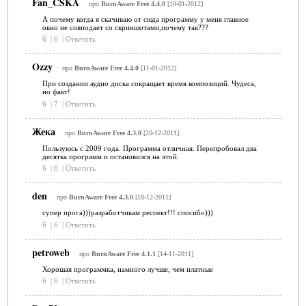
Fan_CSKA
про
BurnAware Free 4.4.0
[18-01-2012]
А почему когда я скачиваю от сюда программу у меня главное
окно не совподает со скриншотами,почему так???
6
|
6
|
Ответить
Ozzy
про
BurnAware Free 4.4.0
[11-01-2012]
При создании аудио диска сокращает время композиций. Чудеса,
но факт!
6
|
7
|
Ответить
Жека
про
BurnAware Free 4.3.0
[20-12-2011]
Пользуюсь с 2009 года. Программа отличная. Перепробовал два
десятка программ и остановился на этой.
6
|
6
|
Ответить
den
про
BurnAware Free 4.3.0
[18-12-2011]
супер прога)))разработчикам респект!!! спосибо)))
6
|
6
|
Ответить
petroweb
про
BurnAware Free 4.1.1
[14-11-2011]
Хорошая программка, намного лучше, чем платные
6
|
6
|
Ответить