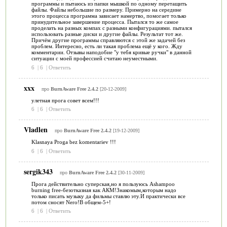
программы и пытаюсь из папки мышкой по одному перетащить
файлы. Файлы небольшие по размеру. Примерно на середине
этого процесса программа зависает намертво, помогает только
принудительное завершение процесса. Пытался то же самое
проделать на разных компах с разными конфигурациями. пытался
использовать разные диски и другие файлы. Результат тот же.
Причём другие программы справляются с этой же задачей без
проблем. Интересно, есть ли такая проблема ещё у кого. Жду
комментарии. Отзывы наподобие "у тебя кривые ручки" в данной
ситуации с моей профессией считаю неуместными.
6
|
6
|
Ответить
xxx
про
BurnAware Free 2.4.2
[20-12-2009]
улетная прога совет всем!!!
6
|
6
|
Ответить
Vladlen
про
BurnAware Free 2.4.2
[19-12-2009]
Klasnaya Proga bez komentariev !!!
6
|
6
|
Ответить
sergik343
про
BurnAware Free 2.4.2
[30-11-2009]
Прога действительно суперская,но я пользуюсь Ashampoo
burning free-безотказная как АКМ!Знакомым,которым надо
только писать музыку да фильмы ставлю эту.И практически все
потом сносят Nero!В общем-5+!
6
|
6
|
Ответить