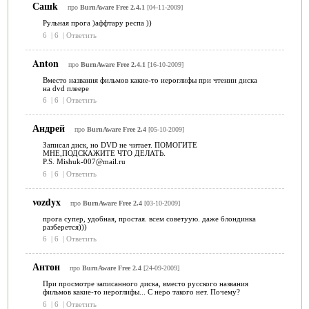
Сашk
про
BurnAware Free 2.4.1
[04-11-2009]
Рульная прога )аффтару респа ))
6
|
6
|
Ответить
Anton
про
BurnAware Free 2.4.1
[16-10-2009]
Вместо названия фильмов какие-то иероглифы при чтении диска
на dvd плеере
6
|
6
|
Ответить
Андрей
про
BurnAware Free 2.4
[05-10-2009]
Записал диск, но DVD не читает. ПОМОГИТЕ
МНЕ,ПОДСКАЖИТЕ ЧТО ДЕЛАТЬ.
P.S. Mishuk-007@mail.ru
6
|
6
|
Ответить
vozdyx
про
BurnAware Free 2.4
[03-10-2009]
прога супер, удобная, простая. всем советуую. даже блондинка
разберется)))
6
|
6
|
Ответить
Антон
про
BurnAware Free 2.4
[24-09-2009]
При просмотре записанного диска, вместо русского названия
фильмов какие-то иероглифы... С неро такого нет. Почему?
6
|
6
|
Ответить