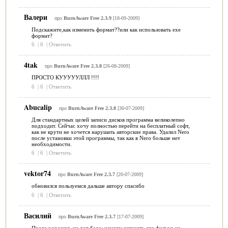
Валери
про
BurnAware Free 2.3.9
[18-09-2009]
Подскажите,как изменить формат??или как использовать exe
формат?
6
|
6
|
Ответить
4tak
про
BurnAware Free 2.3.8
[26-08-2009]
ПРОСТО КУУУУУЛЛЛ !!!!
6
|
6
|
Ответить
Abucalip
про
BurnAware Free 2.3.8
[30-07-2009]
Для стандартных целей записи дисков программа великолепно
подходит. Сейчас хочу полностью перейти на бесплатный софт,
как не крути не хочется нарушать авторские права. Удалил Nero
после установки этой программы, так как в Nero больше нет
необходимости.
6
|
6
|
Ответить
vektor74
про
BurnAware Free 2.3.7
[20-07-2009]
обновился пользуемся дальше автору спасибо
6
|
6
|
Ответить
Василий
про
BurnAware Free 2.3.7
[17-07-2009]
Прога хорошая, но вот беда: немогу записать два фильма на