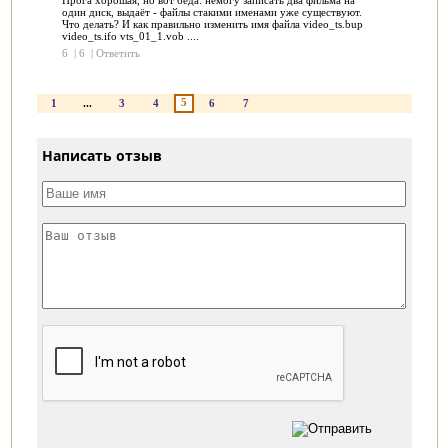
один диск, выдаёт - файлы стакими именами уже существуют.
Что делать? И как правильно изменить имя файла video_ts.bup
video_ts.ifo vts_01_1.vob ....
6
|
6
|
Ответить
5
1
...
3
4
6
7
Написать отзыв