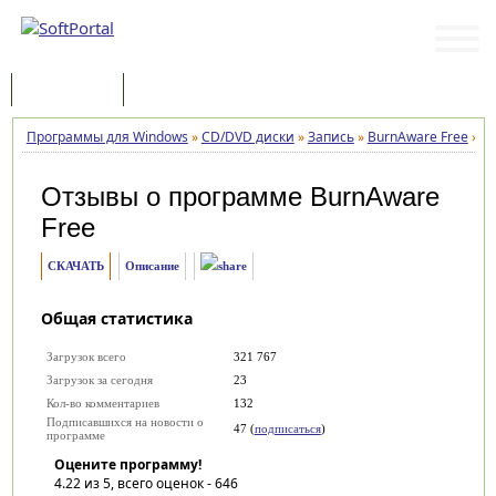
Программы
Статьи
Программы для Windows
»
CD/DVD диски
»
Запись
»
BurnAware Free
»
О
Отзывы о программе
BurnAware
Free
СКАЧАТЬ
Описание
Общая статистика
Загрузок всего
321 767
Загрузок за сегодня
23
Кол-во комментариев
132
Подписавшихся на новости о
47 (
подписаться
)
программе
Оцените программу!
4.22
из 5, всего оценок -
646