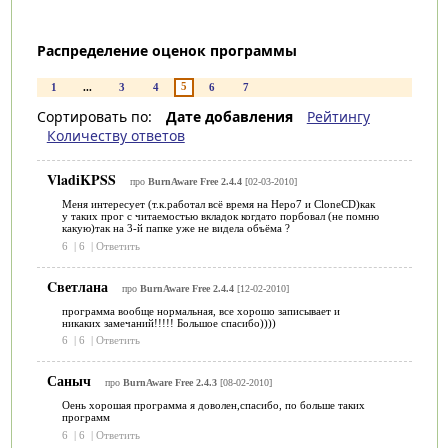
Распределение оценок программы
5
1
...
3
4
6
7
Сортировать по:
Дате добавления
Рейтингу
Количеству ответов
VladiKPSS
про
BurnAware Free 2.4.4
[02-03-2010]
Меня интересует (т.к.работал всё время на Неро7 и CloneCD)как
у таких прог с читаемостью вкладок когдато порбовал (не помню
какую)так на 3-й папке уже не видела объёма ?
6
|
6
|
Ответить
Cветлана
про
BurnAware Free 2.4.4
[12-02-2010]
программа вообще нормальная, все хорошо записывает и
никаких замечаний!!!!! Большое спасибо))))
6
|
6
|
Ответить
Саныч
про
BurnAware Free 2.4.3
[08-02-2010]
Оень хорошая программа я доволен,спасибо, по больше таких
программ
6
|
6
|
Ответить