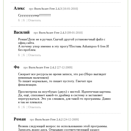
Алекс
про
BurnAware Free 2.4.3
[16-01-2010]
Суууууууупер!!!!!!!!!!
6
|
6
|
Ответить
Василий
про
BurnAware Free 2.4.3
[09-01-2010]
Роман!Дело не в ручках.Скачай другой установочный файл с
офиц.сайта.
А почему упор именно в эту прогу?Поставь Ashampoo 6 free.И
без проблем.
6
|
6
|
Ответить
Фо
про
BurnAware Free 2.4.2
[27-12-2009]
Сжирает все ресурсы во время записи, это раз (Неро выглядит
невинным мальчиком)
То пишет нормально, то пишет пустоту. Глючит при
финализации.
Просмотрена на ноутбуках (двух) с вистой. Идентичная картина.
Да, ещё, спихивает какой-то драйвер в систему и заставляет
перегружаться. Это уж слишком, для такой-то программы. Давно
я так не плевался.
6
|
6
|
Ответить
Роман
про
BurnAware Free 2.4.2
[24-12-2009]
Возник следующий вопрос по использованию этой программы.
Записать аудио-диск. Открываю соответствующий раздел