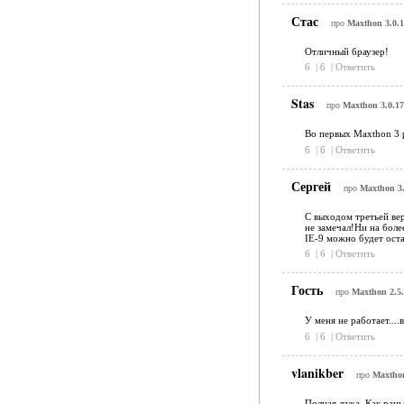
Стас
про
Maxthon 3.0.1
Отличный браузер!
6
|
6
|
Ответить
Stas
про
Maxthon 3.0.17
Во первых Maxthon 3 р
6
|
6
|
Ответить
Сергей
про
Maxthon 3.
С выходом третьей вер
не замечал!Ни на боле
IE-9 можно будет оста
6
|
6
|
Ответить
Гость
про
Maxthon 2.5.
У меня не работает....
6
|
6
|
Ответить
vlanikber
про
Maxthon
Полная лажа. Как раньш