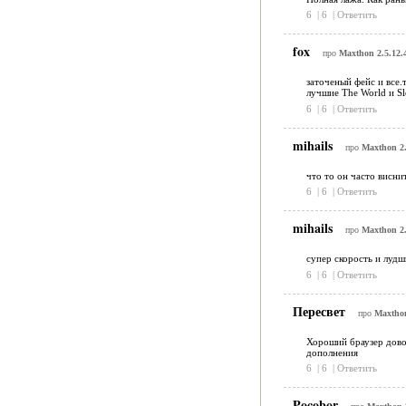
6
|
6
|
Ответить
fox
про
Maxthon 2.5.12.
заточеный фейс и все.
лучшие The World и Sl
6
|
6
|
Ответить
mihails
про
Maxthon 2.
что то он часто висни
6
|
6
|
Ответить
mihails
про
Maxthon 2.
супер скорость и лудш
6
|
6
|
Ответить
Пересвет
про
Maxthon
Хороший браузер довол
дополнения
6
|
6
|
Ответить
Pocobor