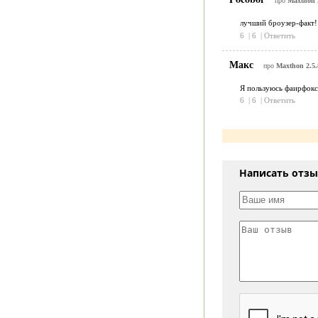
про
Maxthon 2
лучший броузер-факт! 
6
|
6
|
Ответить
Макс
про
Maxthon 2.5.
Я пользуюсь фаирфокс
6
|
6
|
Ответить
Написать отз