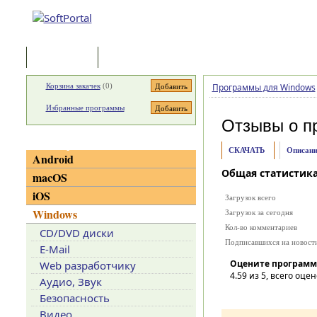
Программы
Статьи
Корзина закачек
(
0
)
Программы для Windows
Избранные программы
Отзывы о п
Категории
СКАЧАТЬ
Описани
Android
Общая статистик
macOS
iOS
Загрузок всего
Windows
Загрузок за сегодня
Кол-во комментариев
CD/DVD диски
Подписавшихся на новост
E-Mail
Оцените программ
Web разработчику
4.59
из 5, всего оцен
Аудио, Звук
Безопасность
Видео