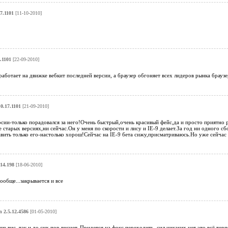
7.1101
[11-10-2010]
.1101
[22-09-2010]
аботает на движке вебкит последней версии, а браузер обгоняет всех лидеров рынка браузе
0.17.1101
[21-09-2010]
сии-только порадовался за него!Очень быстрый,очень красивый фейс,да и просто приятно 
е старых версиях,ни сейчас.Он у меня по скорости и лису и IE-9 делает.За год ни одного 
вить только его-настолько хорош!Сейчас на IE-9 бета сижу,присматриваюсь.Но уже сейчас
14.198
[18-06-2010]
вообще...закрывается и все
 2.5.12.4586
[01-05-2010]
е вис, так и до сих пор виснет. Придется на фокс переходить, сил никаких нет это всё терп