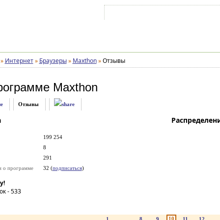
Войти на аккаунт
Зарегистрироваться
»
Интернет
»
Браузеры
»
Maxthon
»
Отзывы
рограмме
Maxthon
е
Отзывы
а
Распределен
199 254
8
291
и о программе
32 (
подписаться
)
у!
ок -
533
10
1
...
8
9
11
12
..