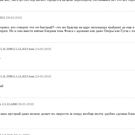
4551
[30-03-2010]
тормоз. кто говорит что он быстрый?--это же браузер на ядре эксплорера трайдент да еще и
eipnir. Но и они вместе взятые-бледная тень Фокса с адонами или даже Оперы или Гугла с п
5.11.3390/2.5.12.4513 beta
[14-03-2010]
т
5.11.3390/2.5.12.4513 beta
[10-03-2010]
ий
 2.5.12.4200
[30-01-2010]
ьно шустрый даже мозилу делает по скорости за оперу вообще молчу удобно сделана блоки