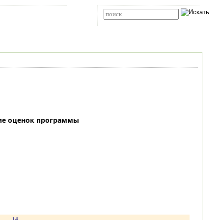
Карта сайта
RSS
Расширенный поиск
ие оценок программы
.
14