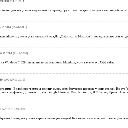
19.3000
[14-01-2011]
собенно для тех у кого медленный интернет))Грузит всё быстро.Советую всем попробовать!
.19.3000
[13-01-2011]
нешний день у меня установлена Опера,Лис,Сафари...но Макстон 3 порадовал скоростью...до
0.19.2000
[21-12-2010]
 на Windows 7 32bit не начинается установка Maxthon, хотя качал его с Офф сайта.
19.1000
[29-11-2010]
грамма! В этой программе я заметил смесь всех браузеров которые у меня стояли. Но эта 
нет - сёрфинге. До этого стояли: Google Chrome, Mozilla Firefox, IE9, Safari, Opera. Пока
.17.1101
[12-10-2010]
бразом блокирует у меня переключение раскладки! Как только снес его, всё стало нормальн