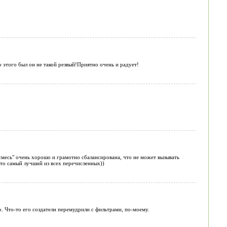
 этого был он не такой резвый!Приятно очень и радует!
"смесь" очень хорошо и грамотно сбалансирована, что не может вызывать
 что самый лучший из всех перечисленных))
о. Что-то его создатели перемудрили с фильтрами, по-моему.