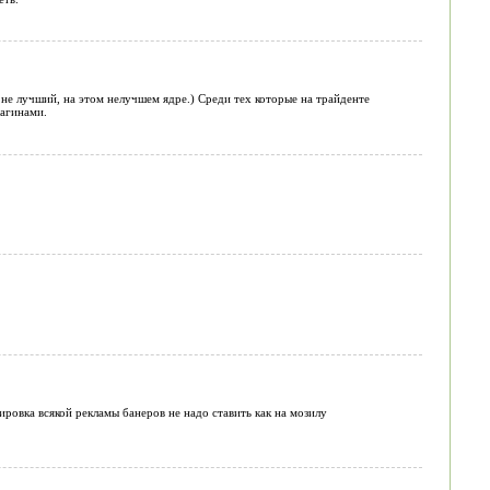
 не лучший, на этом нелучшем ядре.) Среди тех которые на трайденте
лагинами.
ровка всякой рекламы банеров не надо ставить как на мозилу