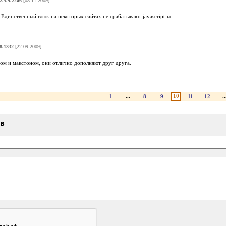
.5.9.2246
[08-11-2009]
Единственный глюк-на некоторых сайтах не срабатывают javascript-ы.
8.1332
[22-09-2009]
ом и макстоном, они отлично дополняют друг друга.
10
1
...
8
9
11
12
..
ыв