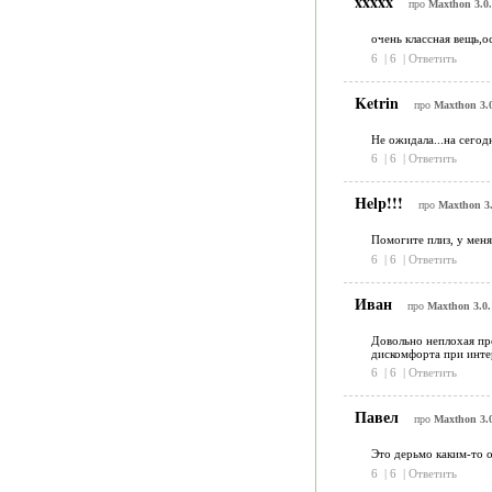
xxxxx
про
Maxthon 3.0.
очень классная вещь,о
6
|
6
|
Ответить
Ketrin
про
Maxthon 3.0
Не ожидала...на сегод
6
|
6
|
Ответить
Help!!!
про
Maxthon 3.
Помогите плиз, у меня
6
|
6
|
Ответить
Иван
про
Maxthon 3.0.
Довольно неплохая про
дискомфорта при интер
6
|
6
|
Ответить
Павел
про
Maxthon 3.0
Это дерьмо каким-то о
6
|
6
|
Ответить