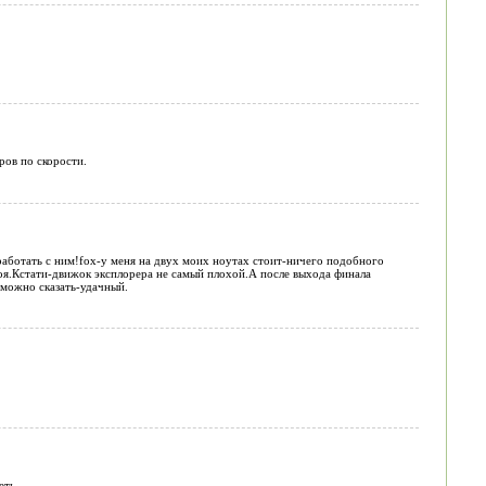
ров по скорости.
работать с ним!foх-у меня на двух моих ноутах стоит-ничего подобного
сбоя.Кстати-движок эксплорера не самый плохой.А после выхода финала
 можно сказать-удачный.
еть.