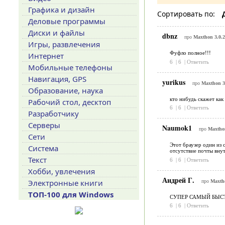
Графика и дизайн
Сортировать по:
Деловые программы
Диски и файлы
dbnz
про
Maxthon 3.0.2
Игры, развлечения
Фуфло полное!!!
Интернет
6
|
6
|
Ответить
Мобильные телефоны
Навигация, GPS
yurikus
про
Maxthon 3
Образование, наука
кто нибудь скажет как
Рабочий стол, десктоп
6
|
6
|
Ответить
Разработчику
Серверы
Naumok1
про
Maxthon
Сети
Этот браузер один из 
Система
отсутствие почты внут
Текст
6
|
6
|
Ответить
Хобби, увлечения
Андрей Г.
Электронные книги
про
Maxtho
ТОП-100 для Windows
СУПЕР САМЫЙ БЫСТРЫ
6
|
6
|
Ответить