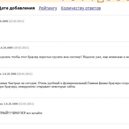
Дате добавления
Рейтингу
Количеству ответов
0.4000
[22-02-2011]
.0.20.4000
[18-02-2011]
 сделать чтобы этот браузер перестал грузить всю систему! Надоело уже, еще немножко и мо
 3.0.20.3000
[29-01-2011]
самых быстрых на сегодня. Очень удобный и функциональный.Главная фишка браузера сохран
ри браузера, некорректно открывает некоторые сайты.
n 3.0.20.1000
[15-01-2011]
Й!!!!БРАУЗЕР все качайте