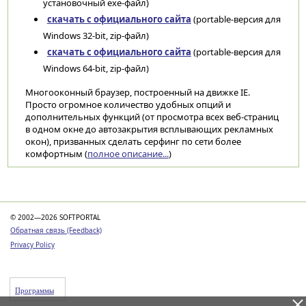
установочный exe-файл)
скачать с официального сайта
(portable-версия для
Windows 32-bit, zip-файл)
скачать с официального сайта
(portable-версия для
Windows 64-bit, zip-файл)
Многооконный браузер, построенный на движке IE.
Просто огромное количество удобных опций и
дополнительных функций (от просмотра всех веб-страниц
в одном окне до автозакрытия всплывающих рекламных
окон), призванных сделать серфинг по сети более
комфортным (
полное описание...
)
Категории
© 2002—2026 SOFTPORTAL
Обратная связь (Feedback)
Privacy Policy
Программы