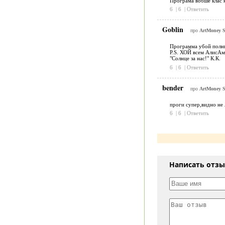
Програма вобше клас 
6
|
6
|
Ответить
Goblin
про
ArtMoney 
Программа убой полны
P.S. ХОЙ всем АлисАм
"Солнце за нас!" К.К.
6
|
6
|
Ответить
bender
про
ArtMoney 
проги супер,видно не
6
|
6
|
Ответить
Написать отз