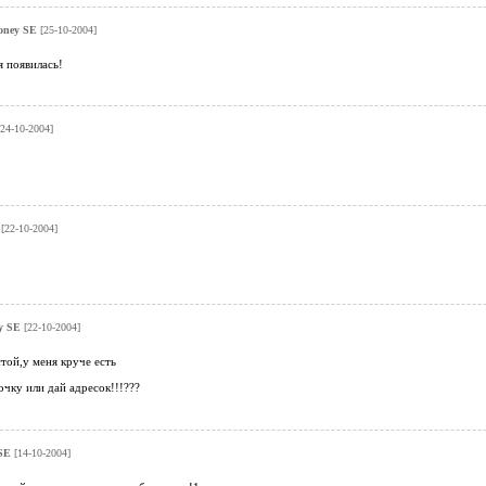
oney SE
[25-10-2004]
я появилась!
[24-10-2004]
E
[22-10-2004]
y SE
[22-10-2004]
той,у меня круче есть
чку или дай адресок!!!???
 SE
[14-10-2004]