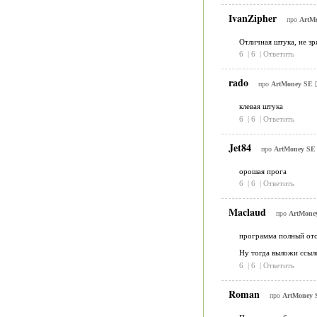
IvanZipher
про
ArtM
Отличная штука, не зр
6
|
6
|
Ответить
rado
про
ArtMoney SE
клевая штука
6
|
6
|
Ответить
Jet84
про
ArtMoney S
орошая прога
6
|
6
|
Ответить
Maclaud
про
ArtMone
программа полный отс
Ну тогда выложи ссыло
6
|
6
|
Ответить
Roman
про
ArtMoney