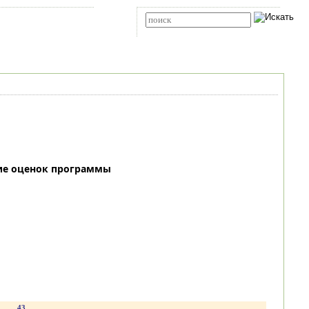
Карта сайта
RSS
Расширенный поиск
ие оценок программы
.
43