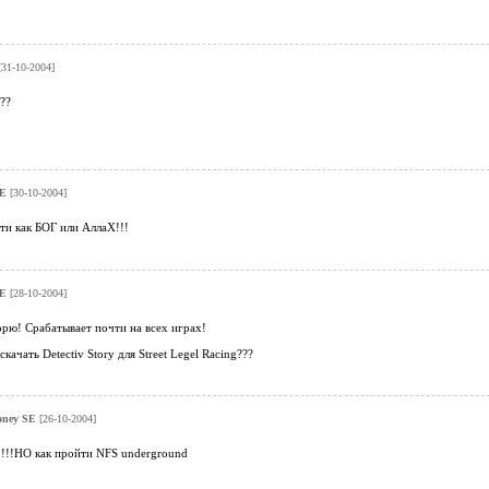
[31-10-2004]
??
SE
[30-10-2004]
ти как БОГ или АллаХ!!!
SE
[28-10-2004]
рю! Срабатывает почти на всех играх!
скачать Detectiv Story для Street Legel Racing???
oney SE
[26-10-2004]
!!!!!!НО как пройти NFS underground