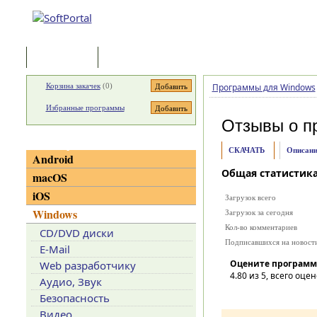
Программы
Статьи
Корзина закачек
(
0
)
Программы для Windows
Избранные программы
Отзывы о п
Категории
СКАЧАТЬ
Описани
Android
Общая статистик
macOS
iOS
Загрузок всего
Windows
Загрузок за сегодня
Кол-во комментариев
CD/DVD диски
Подписавшихся на новост
E-Mail
Оцените программ
Web разработчику
4.80
из 5, всего оцен
Аудио, Звук
Безопасность
Видео