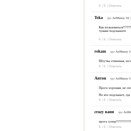
6
|
6
|
Ответить
Teka
про
ArtMoney SE
Как пользоваться!!????
чуваки подскажите
6
|
6
|
Ответить
rokаm
про
ArtMoney 
Штучка отменная, поч
6
|
6
|
Ответить
Антон
про
ArtMoney 
Прога хорошая, не спо
Но кто подскажет, где 
6
|
6
|
Ответить
crazy ваня
про
ArtM
прога супер!!!!!!!!!!
6
|
6
|
Ответить