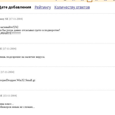
Дате добавления
Рейтингу
Количеству ответов
oney SE
[17-11-2004]
 качивайте![/b]
я бы тогда давно отсасывал гдето в подворотне!
КАЧАЙТЕ!!!!!!!!!
SE
[17-11-2004]
лишь подозрение на наличие вируса.
E
[17-11-2004]
ojanDropper.Win32.Small.gt
 SE
[15-11-2004]
ка класс...
йнжеров никак не сломаю...