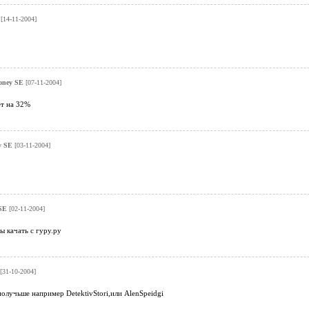
E
[14-11-2004]
oney SE
[07-11-2004]
ет на 32%
y SE
[03-11-2004]
 SE
[02-11-2004]
ы качать с гуру.ру
[31-10-2004]
получьше например DetektivStori,или AlenSpeidgi