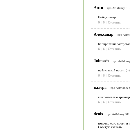
Анто
про
ArtMoney S
Пойдет вещь
6
|
6
|
Ответить
Александр
про
ArtM
Копирование застрева
6
|
6
|
Ответить
Tolmach
про
ArtMone
прёт с такой проги :)))
6
|
6
|
Ответить
валера
про
ArtMoney
я использаваю трейнер
6
|
6
|
Ответить
denis
про
ArtMoney SE
конечно есть проги и 
Советую скачать