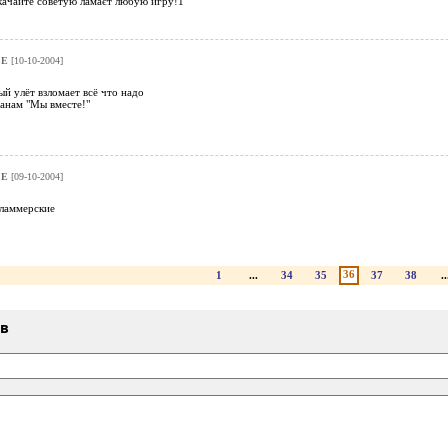
качайте советую ламаєт любую игру!1
SE
[10-10-2004]
й улёт взломает всё что надо
анам "Мы вместе!"
SE
[09-10-2004]
 ламмерские
36
1
...
34
35
37
38
..
ыв