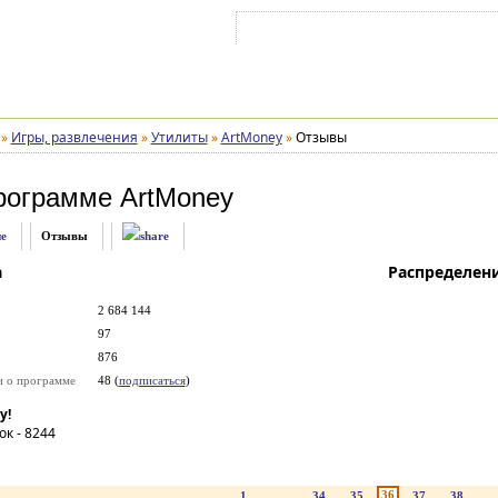
Войти на аккаунт
Зарегистрироваться
»
Игры, развлечения
»
Утилиты
»
ArtMoney
»
Отзывы
рограмме
ArtMoney
е
Отзывы
а
Распределен
2 684 144
97
876
и о программе
48 (
подписаться
)
у!
ок -
8244
36
1
...
34
35
37
38
..