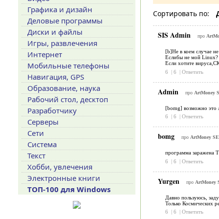
Графика и дизайн
Сортировать по:
Деловые программы
Диски и файлы
SIS Admin
про
ArtM
Игры, развлечения
[b]Не в коем случае не
Интернет
Еслибы не мой Linux? 
Если хотите вируса,С
Мобильные телефоны
6
|
6
|
Ответить
Навигация, GPS
Образование, наука
Admin
про
ArtMoney 
Рабочий стол, десктоп
[bomg] возможно это 
Разработчику
6
|
6
|
Ответить
Серверы
Сети
bomg
про
ArtMoney S
Система
программа заражена Tr
Текст
6
|
6
|
Ответить
Хобби, увлечения
Электронные книги
Yurgen
про
ArtMoney
ТОП-100 для Windows
Давно пользуюсь, задум
Только Космических ре
6
|
6
|
Ответить