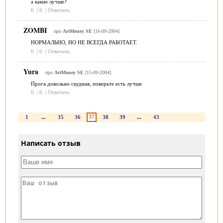
а какие лучше?
6
|
6
|
Ответить
ZOMBI
про
ArtMoney SE
[16-09-2004]
НОРМАЛЬНО, НО НЕ ВСЕГДА РАБОТАЕТ.
6
|
6
|
Ответить
Yura
про
ArtMoney SE
[15-09-2004]
Прога довольно скудная, поверьте есть лучше
6
|
6
|
Ответить
37
1
...
35
36
38
39
...
43
Написать отзыв