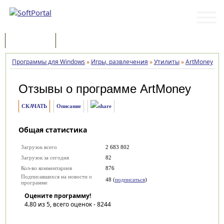
Программы
Статьи
Программы для Windows
»
Игры, развлечения
»
Утилиты
»
ArtMoney
»
О
Отзывы о программе
ArtMoney
СКАЧАТЬ
Описание
Общая статистика
Загрузок всего
2 683 802
Загрузок за сегодня
82
Кол-во комментариев
876
Подписавшихся на новости о
48 (
подписаться
)
программе
Оцените программу!
4.80
из 5, всего оценок -
8244