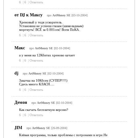
6
|
6
|
Ответить
от DJ к Максу
про
ArtMoney SE
[03-10-2004]
Хреновый у тедя ускоритель.
Установиш не успееш глазам (шиколадным)
моргнуть! ВСЁ за 0.001сек! Всем ПоКА.
6
|
6
|
Ответить
Макс
про
ArtMoney SE
[02-10-2004]
а у меня на 12Кбитах хреново качает
6
|
6
|
Ответить
dj
про
ArtMoney SE
[02-10-2004]
Закачка на 10Кбсек (СУПЕР!!!!)
Сдесь много КЛАСН.....
6
|
6
|
Ответить
Демон
про
ArtMoney SE
[02-10-2004]
Как скачать бесплатную версию?
6
|
6
|
Ответить
JIM
про
ArtMoney SE
[26-09-2004]
Клёвая програмка, только проблемы с потронами в игре.Не