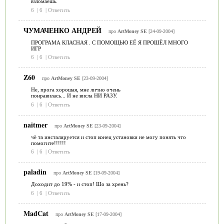
взломаешь.
6
|
6
|
Ответить
ЧУМАЧЕНКО АНДРЕЙ
про
ArtMoney SE
[24-09-2004]
ПРОГРАМА КЛАСНАЯ . С ПОМОЩЬЮ ЕЁ Я ПРОШЁЛ МНОГО
ИГР
6
|
6
|
Ответить
Z60
про
ArtMoney SE
[23-09-2004]
Не, прога хорошая, мне лично очень
понравилась... И не висла НИ РАЗУ.
6
|
6
|
Ответить
naitmer
про
ArtMoney SE
[23-09-2004]
чё та инсталируется и стоп конец установки не могу понять что
помогите!!!!!!
6
|
6
|
Ответить
paladin
про
ArtMoney SE
[19-09-2004]
Доходит до 19% - и стоп! Шо за хрень?
6
|
6
|
Ответить
MadCat
про
ArtMoney SE
[17-09-2004]