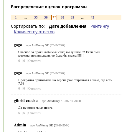
Распределение оценок программы
37
1
...
35
36
38
39
...
43
Сортировать по:
Дате добавления
Рейтингу
Количеству ответов
gogo
про
ArtMoney SE
[07-10-2004]
Спасибо за проги любимый сайт, вы лучшее !!! Если бы и
ключики подкидывали, то была бы сказка!!!!!!
6
|
6
|
Ответить
gogo
про
ArtMoney SE
[07-10-2004]
Програмка прикольная, но версия уже старенькая я знаю, где есть
7.09
6
|
6
|
Ответить
gibrid cracka
про
ArtMoney SE
[07-10-2004]
Да ну прикольная прога
6
|
6
|
Ответить
Admin
про
ArtMoney SE
[05-10-2004]
[dj] Download Master лучше.