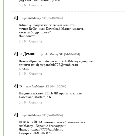
6
|
6
|
Ответить
dj
про
ArtMoney SE
[05-10-2004]
Admin-у: подскажи, коль незанет-,что
лучше ReGet -или-Download Master, можеть
какая либо др. прога?
Дай-совет!
6
|
6
|
Ответить
dj к Демон
про
ArtMoney SE
[04-10-2004]
Демон-Пришлю тебе по почте:ArtManey-супер ver.
пришли на: dj-stepanchik777@rambler.ru
письмо!
6
|
6
|
Ответить
dj p
про
ArtMoney SE
[04-10-2004]
Пацаны скажите: ЕСТЬ ЛИ прога по круче
Download Master3.2.6
6
|
6
|
Ответить
dj
про
ArtMoney SE
[04-10-2004]
ПОЖАЛУЙСТА: помогите-как? пользоваться
ArtManey-. Зарание благодарен.
Ящик dj-stepan777@rambler.ru
Ещё-раз СПАСИБО!:%