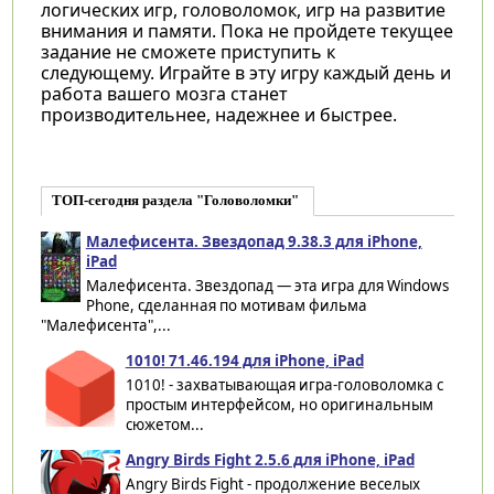
логических игр, головоломок, игр на развитие
внимания и памяти. Пока не пройдете текущее
задание не сможете приступить к
следующему. Играйте в эту игру каждый день и
работа вашего мозга станет
производительнее, надежнее и быстрее.
ТОП-сегодня раздела "Головоломки"
Малефисента. Звездопад 9.38.3 для iPhone,
iPad
Малефисента. Звездопад — эта игра для Windows
Phone, сделанная по мотивам фильма
"Малефисента",...
1010! 71.46.194 для iPhone, iPad
1010! - захватывающая игра-головоломка с
простым интерфейсом, но оригинальным
сюжетом...
Angry Birds Fight 2.5.6 для iPhone, iPad
Angry Birds Fight - продолжение веселых