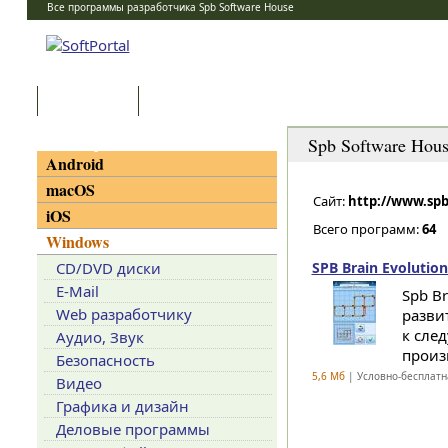
Все программы разработчика Spb Software House
Программы
Статьи
Категории
Spb Software Hou
Android
macOS
Сайт:
http://www.sp
iOS
Всего программ:
64
Windows
CD/DVD диски
SPB Brain Evolution
E-Mail
Spb B
Web разработчику
разви
к сле
Аудио, Звук
произ
Безопасность
5,6 Мб
| Условно-бесплатн
Видео
Графика и дизайн
Деловые программы