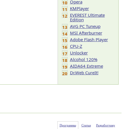
Opera
10
KMPlayer
11
EVEREST Ultimate
12
Edition
AVG PC Tuneup
13
MSI Afterburner
14
Adobe Flash Player
15
CPU-Z
16
Unlocker
17
Alcohol 120%
18
AIDA64 Extreme
19
Dr.Web CureIt!
20
Программы
Статьи
Разработчику