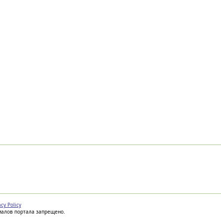
acy Policy
иалов портала запрещено.