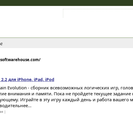
Войти на аккаунт
Зарегистрироваться
se
bsoftwarehouse.com/
 2.2 для iPhone, iPad, iPod
rain Evolution - сборник всевозможных логических игр, голо
тие внимания и памяти. Пока не пройдете текущее задание 
дующему. Играйте в эту игру каждый день и работа вашего м
водительнее...
ая |