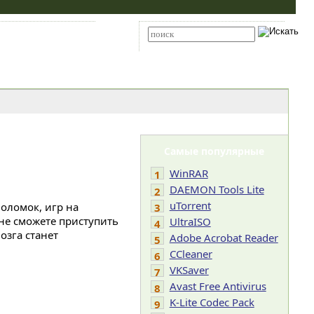
Карта сайта
RSS
Расширенный поиск
Самые популярные
WinRAR
1
DAEMON Tools Lite
2
uTorrent
воломок, игр на
3
не сможете приступить
UltraISO
4
озга станет
Adobe Acrobat Reader
5
CCleaner
6
VKSaver
7
Avast Free Antivirus
8
K-Lite Codec Pack
9