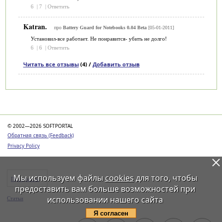
6
|
7
|
Ответить
Katran.
про
Battery Guard for Notebooks 0.04 Beta
[05-01-2011]
Установил-все работает. Не понравится- убить не долго!
6
|
6
|
Ответить
Читать все отзывы
(4) /
Добавить отзыв
Категории
© 2002—2026 SOFTPORTAL
Обратная связь (Feedback)
Privacy Policy
Мы используем файлы
cookies
для того, чтобы
Программы
предоставить вам больше возможностей при
использовании нашего сайта
Статьи