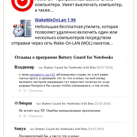
компьютера. Умеет выключать компьютер,
а также...
WakeMeOnLan 1.96
Небольшая бесплатная утилита, которая
позволяет удаленно включить один или
несколько компьютеров посредством
отправки через сеть Wake-On-LAN (WOL) пакетов...
Отзывы о программе Battery Guard for Notebooks
Владимир
про
Battery Guard for Notebooks 0.04 Beta
[03-07-2016]
у меня
антивирус нод32
заблокировал ссылку но я всё равно
скачал прогу в принципе это то что я искал. на мой взгляд
маловато настроек индикации тут нарастает полоска по ходу
разряда батареи я бы сделал чтобы уменьшалась, а так огонь
6
|
6
|
Ответить
@/b6epm
про
Battery Guard for Notebooks 0.04 Beta
[22-02-2016]
Не встаёт под ХР. Ошибка инициализации приложения.
6
|
6
|
Ответить
Sanya
про
Battery Guard for Notebooks 0.04 Beta
[14-07-2013]
Посимпотичней бы, а так то что и искал.