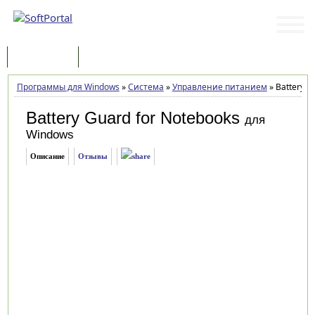
Программы
Статьи
Программы для Windows
»
Система
»
Управление питанием
»
Battery G
Battery Guard for Notebooks
для
Windows
Описание
Отзывы