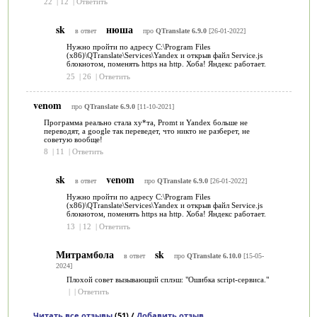
22
|
12
|
Ответить
sk
нюша
в ответ
про
QTranslate 6.9.0
[26-01-2022]
Нужно пройти по адресу C:\Program Files
(x86)\QTranslate\Services\Yandex и открыв файл Service.js
блокнотом, поменять https на http. Хоба! Яндекс работает.
25
|
26
|
Ответить
venom
про
QTranslate 6.9.0
[11-10-2021]
Программа реально стала ху*та, Promt и Yandex больше не
переводят, а google так переведет, что никто не разберет, не
советую вообще!
8
|
11
|
Ответить
sk
venom
в ответ
про
QTranslate 6.9.0
[26-01-2022]
Нужно пройти по адресу C:\Program Files
(x86)\QTranslate\Services\Yandex и открыв файл Service.js
блокнотом, поменять https на http. Хоба! Яндекс работает.
13
|
12
|
Ответить
Митрамбола
sk
в ответ
про
QTranslate 6.10.0
[15-05-
2024]
Плохой совет вызывающий сплэш: "Ошибка script-сервиса."
|
|
Ответить
Читать все отзывы
(51) /
Добавить отзыв