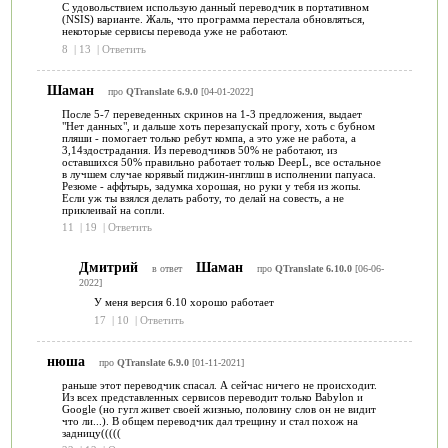
С удовольствием использую данный переводчик в портативном
(NSIS) варианте. Жаль, что программа перестала обновляться,
некоторые сервисы перевода уже не работают.
8
|
13
|
Ответить
Шаман
про
QTranslate 6.9.0
[04-01-2022]
После 5-7 переведенных скринов на 1-3 предложения, выдает
"Нет данных", и дальше хоть перезапускай прогу, хоть с бубном
пляши - помогает только ребут компа, а это уже не работа, а
3,14здострадания. Из переводчиков 50% не работают, из
оставшихся 50% правильно работает только DeepL, все остальное
в лучшем случае корявый пиджин-инглиш в исполнении папуаса.
Резюме - аффтырь, задумка хорошая, но руки у тебя из жопы.
Если уж ты взялся делать работу, то делай на совесть, а не
приклеивай на сопли.
11
|
19
|
Ответить
Дмитрий
Шаман
в ответ
про
QTranslate 6.10.0
[06-06-
2022]
У меня версия 6.10 хорошо работает
17
|
10
|
Ответить
нюша
про
QTranslate 6.9.0
[01-11-2021]
раньше этот переводчик спасал. А сейчас ничего не происходит.
Из всех представленных сервисов переводит только Babylon и
Google (но гугл живет своей жизнью, половину слов он не видит
что ли...). В общем переводчик дал трещину и стал похож на
задницу(((((