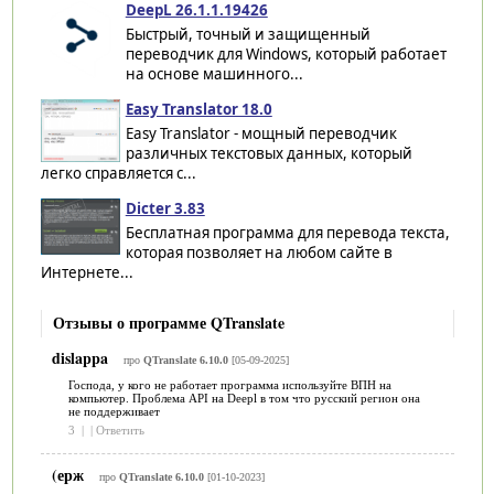
DeepL 26.1.1.19426
Быстрый, точный и защищенный
переводчик для Windows, который работает
на основе машинного...
Easy Translator 18.0
Easy Translator - мощный переводчик
различных текстовых данных, который
легко справляется с...
Dicter 3.83
Бесплатная программа для перевода текста,
которая позволяет на любом сайте в
Интернете...
Отзывы о программе QTranslate
dislappa
про
QTranslate 6.10.0
[05-09-2025]
Господа, у кого не работает программа используйте ВПН на
компьютер. Проблема API на Deepl в том что русский регион она
не поддерживает
3
|
|
Ответить
(ерж
про
QTranslate 6.10.0
[01-10-2023]