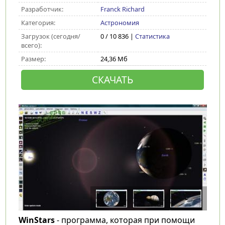
Разработчик:
Franck Richard
Категория:
Астрономия
Загрузок (сегодня/
0 / 10 836 |
Статистика
всего):
Размер:
24,36 Мб
СКАЧАТЬ
WinStars
- программа, которая при помощи