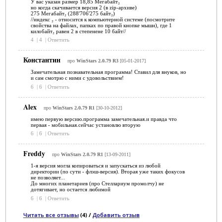
У вас указан размер 18,85 Мегабайт₂
но когда скачивается версия 2 (в zip-архиве)
275 Мегабайт₂ (288'706'275 байт₂)
//индекс ₂ - относится к компьютерной системе (посмотрите
свойства на файлах, папках по правой кнопке мыши), где 1
килобайт₂ равен 2 в степенене 10 байт//
4
|
4
|
Ответить
Константин
про
WinStars 2.0.79 R3
[05-01-2017]
Замечательная познавательная программа! Ставил для внуков, но
и сам смотрю с ними с удовольствием!
6
|
6
|
Ответить
Alex
про
WinStars 2.0.79 R1
[30-10-2012]
имею первую версию.программа замечательная.и правда что
первая - мобильная.сейчас установлю вторую
6
|
6
|
Ответить
Freddy
про
WinStars 2.0.79 R1
[13-09-2011]
1-я версия могла копироваться и запускаться из любой
директории (по сути - флэш-версия). Вторая уже таких фокусов
не позволяет...
До многих планетариев (про Стеллариум промолчу) не
дотягивает, но остается любимой
6
|
6
|
Ответить
Читать все отзывы
(4) /
Добавить отзыв