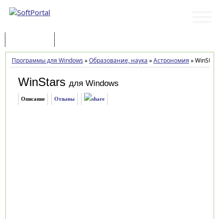
Программы
Статьи
Программы для Windows
»
Образование, наука
»
Астрономия
»
WinStars
WinStars
для Windows
Описание
Отзывы