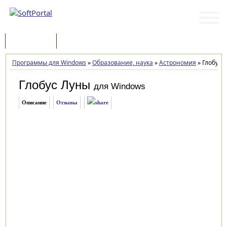
Программы
Статьи
Программы для Windows
»
Образование, наука
»
Астрономия
»
Глобус Л
Глобус Луны
для Windows
Описание
Отзывы