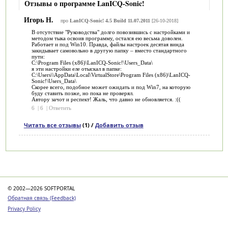
Отзывы о программе LanICQ-Sonic!
Игорь Н.
про
LanICQ-Sonic! 4.5 Build 11.07.2011
[26-10-2018]
В отсутствие "Руководства" долго повозившись с настройками и
методом тыка освоив программу, остался ею весьма доволен.
Работает и под Win10. Правда, файлы настроек десятая винда
закидывает самовольно в другую папку – вместо стандартного
пути:
C:\Program Files (x86)\LanICQ-Sonic!\Users_Data\
я эти настройки еле отыскал в папке:
C:\Users\\AppData\Local\VirtualStore\Program Files (x86)\LanICQ-
Sonic!\Users_Data\
Скорее всего, подобное может ожидать и под Win7, на которую
буду ставить позже, но пока не проверял.
Автору зачот и респект! Жаль, что давно не обновляется. :((
6
|
6
|
Ответить
Читать все отзывы
(1) /
Добавить отзыв
Категории
© 2002—2026 SOFTPORTAL
Обратная связь (Feedback)
Privacy Policy