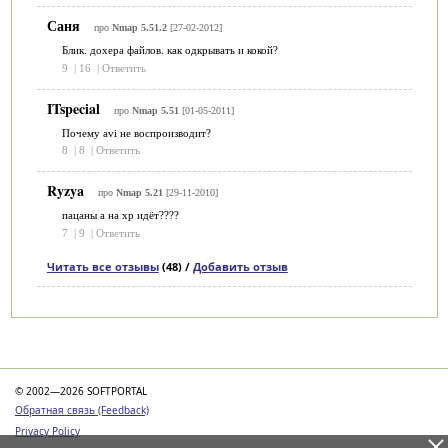
Саня
про
Nmap 5.51.2
[27-02-2012]
Блик. дохера файлов. как одкрывать и кокой?
9
|
16
|
Ответить
ITspecial
про
Nmap 5.51
[01-05-2011]
Почему avi не воспроизводит?
8
|
8
|
Ответить
Ryzya
про
Nmap 5.21
[29-11-2010]
пацаны а на xp идёт????
7
|
9
|
Ответить
Читать все отзывы
(48) /
Добавить отзыв
Категории
© 2002—2026 SOFTPORTAL
Обратная связь (Feedback)
Privacy Policy