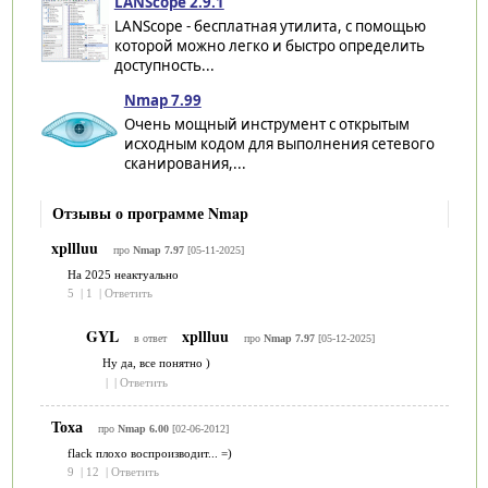
LANScope 2.9.1
LANScope - бесплатная утилита, с помощью
которой можно легко и быстро определить
доступность...
Nmap 7.99
Очень мощный инструмент с открытым
исходным кодом для выполнения сетевого
сканирования,...
Отзывы о программе Nmap
xpllluu
про
Nmap 7.97
[05-11-2025]
На 2025 неактуально
5
|
1
|
Ответить
GYL
xpllluu
в ответ
про
Nmap 7.97
[05-12-2025]
Ну да, все понятно )
|
|
Ответить
Тоха
про
Nmap 6.00
[02-06-2012]
flack плохо воспроизводит... =)
9
|
12
|
Ответить