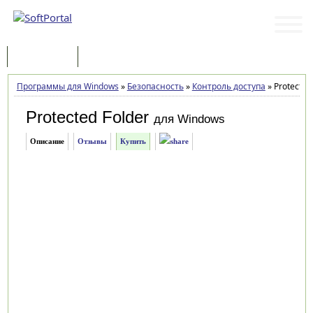
Программы
Статьи
Программы для Windows
»
Безопасность
»
Контроль доступа
»
Protected 
Protected Folder
для Windows
Описание
Отзывы
Купить