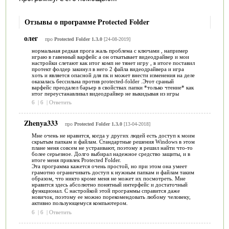
Отзывы о программе Protected Folder
олег
про
Protected Folder 1.3.0
[24-08-2019]
нормальная редкая прога жаль проблема с ключами , например
играю в гавенный варфейс а он откатывает видеодрайвер и мои
настройки слетают как итог комп не тянет игру , в итоге поставил
протект фолдер закинул в него 2 файла видеодрайвера и игра
хоть и является опасной для пк и может внести изменения на деле
оказалась бессильна против protected-folder .Этот сраный
варфейс преодалел барьер в свойствах папки *только чтение* как
итог переустанавливал видеодрайвер не выкидывая из игры
6
|
6
|
Ответить
Zhenya333
про
Protected Folder 1.3.0
[13-04-2018]
Мне очень не нравится, когда у других людей есть доступ к моим
скрытым папкам и файлам. Стандартные решения Windows в этом
плане меня совсем не устраивают, поэтому я решил найти что-то
более серьезное. Долго выбирал надежное средство защиты, и в
итоге меня привлек Protected Folder.
Эта программа кажется очень простой, но при этом она умеет
грамотно ограничивать доступ к нужным папкам и файлам таким
образом, что никто кроме меня не может их посмотреть. Мне
нравится здесь абсолютно понятный интерфейс и достаточный
функционал. С настройкой этой программы справится даже
новичок, поэтому ее можно порекомендовать любому человеку,
активно пользующемуся компьютером.
6
|
6
|
Ответить