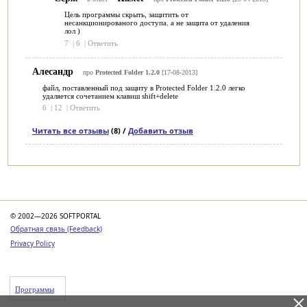
Цель программы скрыть, защитить от
несанкционированого доступа. а не защита от удаления
лол )
7
|
6
|
Ответить
Алесандр
про
Protected Folder 1.2.0
[17-08-2013]
файл, поставленный под защиту в Protected Folder 1.2.0 легко
удаляется сочетанием клавиш shift+delete
6
|
12
|
Ответить
Читать все отзывы
(8) /
Добавить отзыв
Категории
© 2002—2026 SOFTPORTAL
Обратная связь (Feedback)
Privacy Policy
Программы