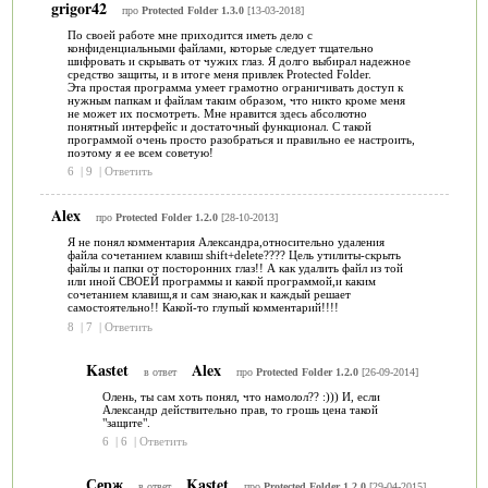
grigor42
про
Protected Folder 1.3.0
[13-03-2018]
По своей работе мне приходится иметь дело с
конфиденциальными файлами, которые следует тщательно
шифровать и скрывать от чужих глаз. Я долго выбирал надежное
средство защиты, и в итоге меня привлек Protected Folder.
Эта простая программа умеет грамотно ограничивать доступ к
нужным папкам и файлам таким образом, что никто кроме меня
не может их посмотреть. Мне нравится здесь абсолютно
понятный интерфейс и достаточный функционал. С такой
программой очень просто разобраться и правильно ее настроить,
поэтому я ее всем советую!
6
|
9
|
Ответить
Alex
про
Protected Folder 1.2.0
[28-10-2013]
Я не понял комментария Александра,относительно удаления
файла сочетанием клавиш shift+delete???? Цель утилиты-скрыть
файлы и папки от посторонних глаз!! А как удалить файл из той
или иной СВОЕЙ программы и какой программой,и каким
сочетанием клавиш,я и сам знаю,как и каждый решает
самостоятельно!! Какой-то глупый комментарий!!!!
8
|
7
|
Ответить
Kastet
Alex
в ответ
про
Protected Folder 1.2.0
[26-09-2014]
Олень, ты сам хоть понял, что намолол?? :))) И, если
Александр действительно прав, то грошь цена такой
"защите".
6
|
6
|
Ответить
Серж
Kastet
в ответ
про
Protected Folder 1.2.0
[29-04-2015]